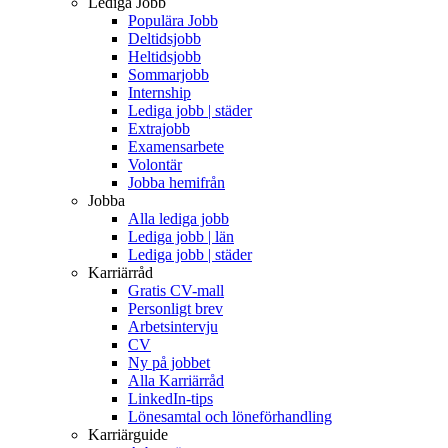
Lediga Jobb
Populära Jobb
Deltidsjobb
Heltidsjobb
Sommarjobb
Internship
Lediga jobb | städer
Extrajobb
Examensarbete
Volontär
Jobba hemifrån
Jobba
Alla lediga jobb
Lediga jobb | län
Lediga jobb | städer
Karriärråd
Gratis CV-mall
Personligt brev
Arbetsintervju
CV
Ny på jobbet
Alla Karriärråd
LinkedIn-tips
Lönesamtal och löneförhandling
Karriärguide