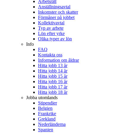
Arbetsrätt
Anställningsavtal
Inkomster och skatter
Förmåner på jobbet
Kollektivavtal
Typ av arbete
Lön efter yrke
Olika typer av lön
Info
FAQ
Kontakta oss
Information om åldrar
Hitta jobb 13 år
Hitta jobb 14 år
Hitta jobb 15 år
Hitta jobb 16 år
Hitta jobb 17 år
Hitta jobb 18 år
Jobba utomlands
Stipendier
Belgien
Frankrike
Grekland
Nederländerna
Spanien