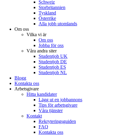
Schweiz
Storbritannien
Tyskland
Österrike
Alla jobb utomlands
Om oss
Vilka vi är
Om oss
Jobba för oss
Våra andra siter
Studentjob UK
Studentjob DE
Studentjob ES
Studentjob NL
Blogg
Kontakta oss
Arbetsgivare
Hitta kandidater
Lägg ut en jobbannons
Tips för arbetsgivare
Våra tjänster
Kontakt
Rekryteringsguiden
FAQ
Kontakta oss