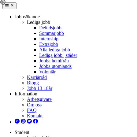
Jobbsökande
Lediga jobb
Deltidsjobb
Sommarjobb
Internship
Extrajobb
Alla lediga jobb
Lediga jobb | städer
Jobba hemifrån
Jobba utomlands
Volontär
Karriärråd
Blogg
Jobb 13-18år
Information
Arbetsgivare
Om oss
FAQ
Kontakt
Student