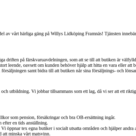
del av vårt härliga gäng på Willys Lidköping Framnäs! Tjänsten innebär k
riften på färskvaruavdelningen, som att se till att butiken är välfylld 
t leende, oavsett om kunden behöver hjälp att hitta en vara eller att be
försäljningen samt bidra till att butiken når sina försäljnings- och löns
t och utbildning. Vi jobbar tillsammans som ett lag, då vi ser att ett rikt
villkor som pension, försäkringar och bra OB-ersättning ingår.
efter en tids anställning.
at. Vi öppnar tex egna butiker i socialt utsatta områden och hjälper andra
ed att minska vårt matsvinn.