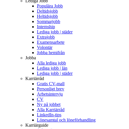
Lediga Jobb
Populära Jobb
Deltidsjobb
Heltidsjobb
Sommarjobb
Internship
Lediga jobb | städer
Extrajobb
Examensarbete
Volontär
Jobba hemifrån
Jobba
Alla lediga jobb
Lediga jobb | län
Lediga jobb | städer
Karriärråd
Gratis CV-mall
Personligt brev
Arbetsintervju
CV
Ny på jobbet
Alla Karriärråd
LinkedIn-tips
Lönesamtal och löneförhandling
Karriärguide