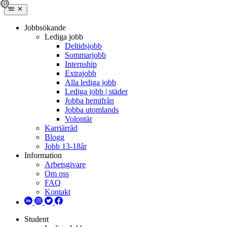
Jobbsökande
Lediga jobb
Deltidsjobb
Sommarjobb
Internship
Extrajobb
Alla lediga jobb
Lediga jobb | städer
Jobba hemifrån
Jobba utomlands
Volontär
Karriärråd
Blogg
Jobb 13-18år
Information
Arbetsgivare
Om oss
FAQ
Kontakt
Student