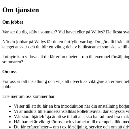
Om tjänsten
Om jobbet
Var ser du dig själv i sommar? Vid havet eller på Willys? De flesta sv
När du jobbar på Willys får du en fartfylld vardag. Du gör allt ifrån a
ta eget ansvar och du blir en viktig del av butiksteamet som ska se til
I utbyte kan vi lova att du får erfarenheter – om till exempel försälj
sommaren?
Om oss
För oss är rätt inställning och vilja att utvecklas viktigare än erfarenhe
jobbet.
Lite mer om oss kommer här:
Vi ser till att du får en bra introduktion när din anställning börjar
Vi är ansluta till Handelsanställdas kollektivavtal där schyssta 
Vår stora hjärtefråga är att se till att alla ska ha råd med bra m
Hållbarhet är viktigt för oss och vi arbetar till exempel alltid m
Du får erfarenheter – om t ex försäljning, service och om att dr