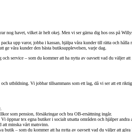
arar nog havet, vilket är helt okej. Men vi ser gärna dig hos oss på Wi
tt packa upp varor, jobba i kassan, hjälpa våra kunder till rätta och hål
l att ge våra kunder den bästa butiksupplevelsen, varje dag.
ning och service – som du kommer att ha nytta av oavsett vad du väljer at
t och utbildning. Vi jobbar tillsammans som ett lag, då vi ser att ett rikt
.
villkor som pension, försäkringar och bra OB-ersättning ingår.
at. Vi öppnar tex egna butiker i socialt utsatta områden och hjälper andra
ed att minska vårt matsvinn.
iva butik – som du kommer att ha nytta av oavsett vad du väljer att göra