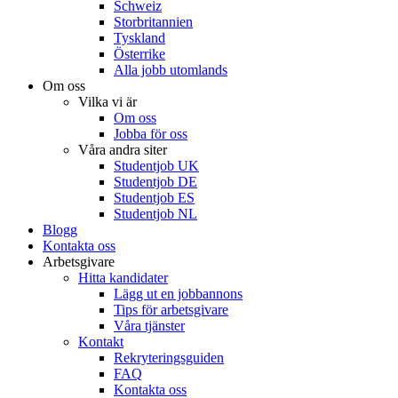
Schweiz
Storbritannien
Tyskland
Österrike
Alla jobb utomlands
Om oss
Vilka vi är
Om oss
Jobba för oss
Våra andra siter
Studentjob UK
Studentjob DE
Studentjob ES
Studentjob NL
Blogg
Kontakta oss
Arbetsgivare
Hitta kandidater
Lägg ut en jobbannons
Tips för arbetsgivare
Våra tjänster
Kontakt
Rekryteringsguiden
FAQ
Kontakta oss