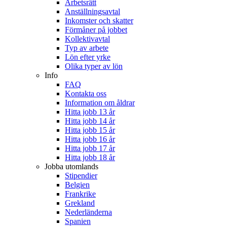
Arbetsrätt
Anställningsavtal
Inkomster och skatter
Förmåner på jobbet
Kollektivavtal
Typ av arbete
Lön efter yrke
Olika typer av lön
Info
FAQ
Kontakta oss
Information om åldrar
Hitta jobb 13 år
Hitta jobb 14 år
Hitta jobb 15 år
Hitta jobb 16 år
Hitta jobb 17 år
Hitta jobb 18 år
Jobba utomlands
Stipendier
Belgien
Frankrike
Grekland
Nederländerna
Spanien