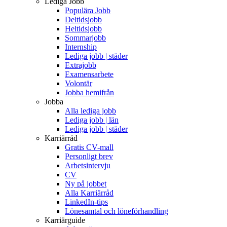
Lediga Jobb
Populära Jobb
Deltidsjobb
Heltidsjobb
Sommarjobb
Internship
Lediga jobb | städer
Extrajobb
Examensarbete
Volontär
Jobba hemifrån
Jobba
Alla lediga jobb
Lediga jobb | län
Lediga jobb | städer
Karriärråd
Gratis CV-mall
Personligt brev
Arbetsintervju
CV
Ny på jobbet
Alla Karriärråd
LinkedIn-tips
Lönesamtal och löneförhandling
Karriärguide