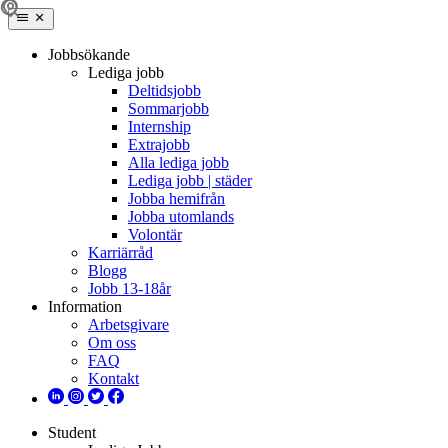
Jobbsökande
Lediga jobb
Deltidsjobb
Sommarjobb
Internship
Extrajobb
Alla lediga jobb
Lediga jobb | städer
Jobba hemifrån
Jobba utomlands
Volontär
Karriärråd
Blogg
Jobb 13-18år
Information
Arbetsgivare
Om oss
FAQ
Kontakt
Student