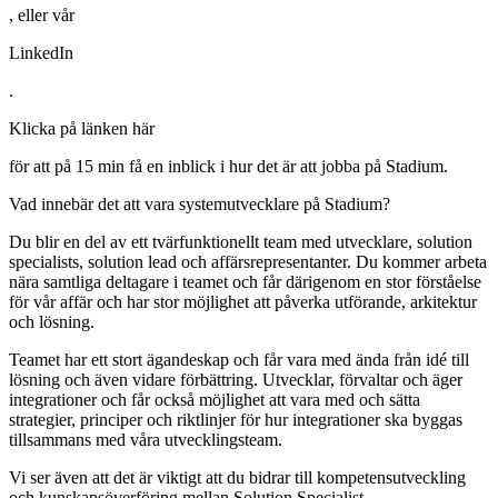
, eller vår
LinkedIn
.
Klicka på länken här
för att på 15 min få en inblick i hur det är att jobba på Stadium.
Vad innebär det att vara systemutvecklare på Stadium?
Du blir en del av ett tvärfunktionellt team med utvecklare, solution
specialists, solution lead och affärsrepresentanter. Du kommer arbeta
nära samtliga deltagare i teamet och får därigenom en stor förståelse
för vår affär och har stor möjlighet att påverka utförande, arkitektur
och lösning.
Teamet har ett stort ägandeskap och får vara med ända från idé till
lösning och även vidare förbättring. Utvecklar, förvaltar och äger
integrationer och får också möjlighet att vara med och sätta
strategier, principer och riktlinjer för hur integrationer ska byggas
tillsammans med våra utvecklingsteam.
Vi ser även att det är viktigt att du bidrar till kompetensutveckling
och kunskapsöverföring mellan Solution Specialist,