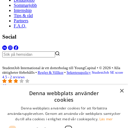
Deltidsjobb
Sommarjobb
Internship
Tips & råd
Partners
F.A.Q.
Social
StudentJob International är ett dotterbolag till YoungCapital • © 2026 • Alla
rättigheter förbehålls •
Regler & Villkor
•
Sekretesspolicy
StudentJob SE score
4.5 - 2 reviews
×
Denna webbplats använder
Logga in som företag
cookies
Denna webbplats använder cookies för att förbättra
E-post
*
användarupplevelsen. Genom att använda vår webbplats samtycker
du till alla cookies i enlighet med vår cookiepolicy.
Läs mer
Lösenord