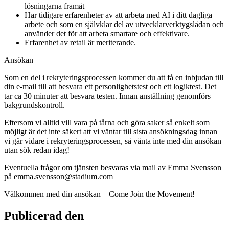
lösningarna framåt
Har tidigare erfarenheter av att arbeta med AI i ditt dagliga
arbete och som en självklar del av utvecklarverktygslådan och
använder det för att arbeta smartare och effektivare.
Erfarenhet av retail är meriterande.
Ansökan
Som en del i rekryteringsprocessen kommer du att få en inbjudan till
din e-mail till att besvara ett personlighetstest och ett logiktest. Det
tar ca 30 minuter att besvara testen. Innan anställning genomförs
bakgrundskontroll.
Eftersom vi alltid vill vara på tårna och göra saker så enkelt som
möjligt är det inte säkert att vi väntar till sista ansökningsdag innan
vi går vidare i rekryteringsprocessen, så vänta inte med din ansökan
utan sök redan idag!
Eventuella frågor om tjänsten besvaras via mail av Emma Svensson
på emma.svensson@stadium.com
Välkommen med din ansökan – Come Join the Movement!
Publicerad den