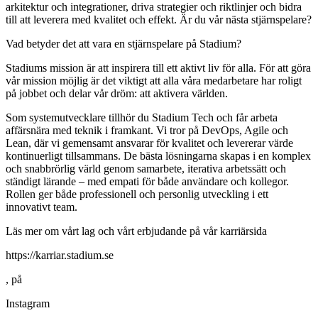
arkitektur och integrationer, driva strategier och riktlinjer och bidra
till att leverera med kvalitet och effekt. Är du vår nästa stjärnspelare?
Vad betyder det att vara en stjärnspelare på Stadium?
Stadiums mission är att inspirera till ett aktivt liv för alla. För att göra
vår mission möjlig är det viktigt att alla våra medarbetare har roligt
på jobbet och delar vår dröm: att aktivera världen.
Som systemutvecklare tillhör du Stadium Tech och får arbeta
affärsnära med teknik i framkant. Vi tror på DevOps, Agile och
Lean, där vi gemensamt ansvarar för kvalitet och levererar värde
kontinuerligt tillsammans. De bästa lösningarna skapas i en komplex
och snabbrörlig värld genom samarbete, iterativa arbetssätt och
ständigt lärande – med empati för både användare och kollegor.
Rollen ger både professionell och personlig utveckling i ett
innovativt team.
Läs mer om vårt lag och vårt erbjudande på vår karriärsida
https://karriar.stadium.se
, på
Instagram