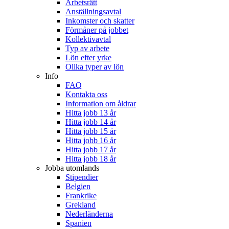
Arbetsrätt
Anställningsavtal
Inkomster och skatter
Förmåner på jobbet
Kollektivavtal
Typ av arbete
Lön efter yrke
Olika typer av lön
Info
FAQ
Kontakta oss
Information om åldrar
Hitta jobb 13 år
Hitta jobb 14 år
Hitta jobb 15 år
Hitta jobb 16 år
Hitta jobb 17 år
Hitta jobb 18 år
Jobba utomlands
Stipendier
Belgien
Frankrike
Grekland
Nederländerna
Spanien