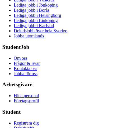
Lediga jobb i Jönköping
Lediga jobb i Borås
Lediga jobb i Helsingborg
Lediga jobb i Linköping
Lediga jobb i Karlstad
Deltidsjobb över hela Sverige
Jobba utomlands
StudentJob
Om oss
Frågor & Svar
Kontakta oss
Jobba för oss
Arbetsgivare
Hitta personal
Företagsprofil
Student
Registrera dig