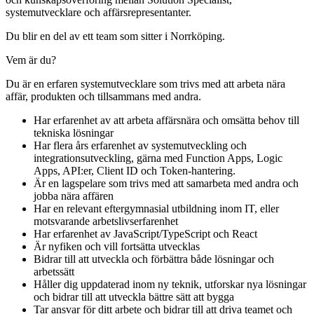
systemutvecklare och affärsrepresentanter.
Du blir en del av ett team som sitter i Norrköping.
Vem är du?
Du är en erfaren systemutvecklare som trivs med att arbeta nära
affär, produkten och tillsammans med andra.
Har erfarenhet av att arbeta affärsnära och omsätta behov till
tekniska lösningar
Har flera års erfarenhet av systemutveckling och
integrationsutveckling, gärna med Function Apps, Logic
Apps, API:er, Client ID och Token-hantering.
Är en lagspelare som trivs med att samarbeta med andra och
jobba nära affären
Har en relevant eftergymnasial utbildning inom IT, eller
motsvarande arbetslivserfarenhet
Har erfarenhet av JavaScript/TypeScript och React
Är nyfiken och vill fortsätta utvecklas
Bidrar till att utveckla och förbättra både lösningar och
arbetssätt
Håller dig uppdaterad inom ny teknik, utforskar nya lösningar
och bidrar till att utveckla bättre sätt att bygga
Tar ansvar för ditt arbete och bidrar till att driva teamet och