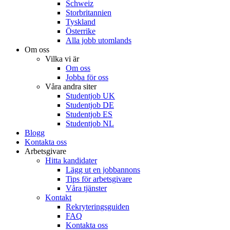
Schweiz
Storbritannien
Tyskland
Österrike
Alla jobb utomlands
Om oss
Vilka vi är
Om oss
Jobba för oss
Våra andra siter
Studentjob UK
Studentjob DE
Studentjob ES
Studentjob NL
Blogg
Kontakta oss
Arbetsgivare
Hitta kandidater
Lägg ut en jobbannons
Tips för arbetsgivare
Våra tjänster
Kontakt
Rekryteringsguiden
FAQ
Kontakta oss