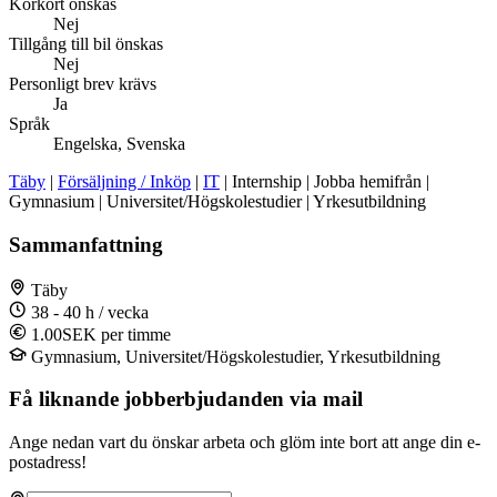
Körkort önskas
Nej
Tillgång till bil önskas
Nej
Personligt brev krävs
Ja
Språk
Engelska, Svenska
Täby
|
Försäljning / Inköp
|
IT
| Internship | Jobba hemifrån |
Gymnasium | Universitet/Högskolestudier | Yrkesutbildning
Sammanfattning
Täby
38 - 40 h / vecka
1.00SEK per timme
Gymnasium, Universitet/Högskolestudier, Yrkesutbildning
Få liknande jobberbjudanden via mail
Ange nedan vart du önskar arbeta och glöm inte bort att ange din e-
postadress!