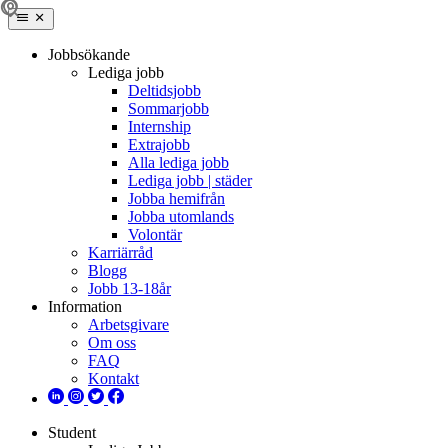
Jobbsökande
Lediga jobb
Deltidsjobb
Sommarjobb
Internship
Extrajobb
Alla lediga jobb
Lediga jobb | städer
Jobba hemifrån
Jobba utomlands
Volontär
Karriärråd
Blogg
Jobb 13-18år
Information
Arbetsgivare
Om oss
FAQ
Kontakt
Student