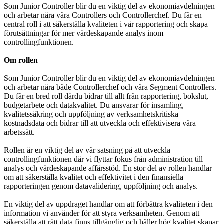
Som Junior Controller blir du en viktig del av ekonomiavdelningen
och arbetar nära våra Controllers och Controllerchef. Du får en
central roll i att säkerställa kvaliteten i vår rapportering och skapa
förutsättningar för mer värdeskapande analys inom
controllingfunktionen.
Om rollen
Som Junior Controller blir du en viktig del av ekonomiavdelningen
och arbetar nära både Controllerchef och våra Segment Controllers.
Du får en bred roll därdu bidrar till allt från rapportering, bokslut,
budgetarbete och datakvalitet. Du ansvarar för insamling,
kvalitetssäkring och uppföljning av verksamhetskritiska
kostnadsdata och bidrar till att utveckla och effektivisera våra
arbetssätt.
Rollen är en viktig del av vår satsning på att utveckla
controllingfunktionen där vi flyttar fokus från administration till
analys och värdeskapande affärsstöd. En stor del av rollen handlar
om att säkerställa kvalitet och effektivitet i den finansiella
rapporteringen genom datavalidering, uppföljning och analys.
En viktig del av uppdraget handlar om att förbättra kvaliteten i den
information vi använder för att styra verksamheten. Genom att
säkerställa att rätt data finns tillgänglig och håller hög kvalitet skapar