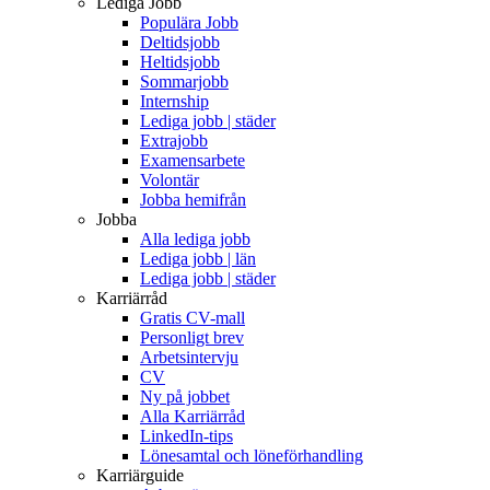
Lediga Jobb
Populära Jobb
Deltidsjobb
Heltidsjobb
Sommarjobb
Internship
Lediga jobb | städer
Extrajobb
Examensarbete
Volontär
Jobba hemifrån
Jobba
Alla lediga jobb
Lediga jobb | län
Lediga jobb | städer
Karriärråd
Gratis CV-mall
Personligt brev
Arbetsintervju
CV
Ny på jobbet
Alla Karriärråd
LinkedIn-tips
Lönesamtal och löneförhandling
Karriärguide