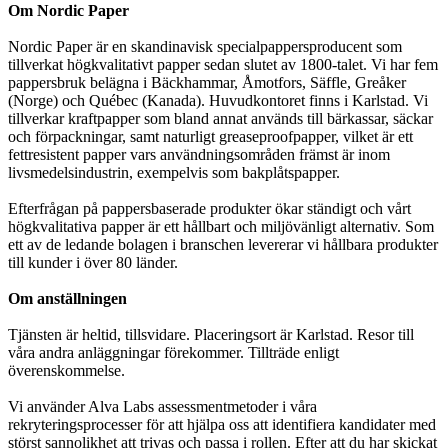
Om Nordic Paper
Nordic Paper är en skandinavisk specialpappersproducent som
tillverkat högkvalitativt papper sedan slutet av 1800-talet. Vi har fem
pappersbruk belägna i Bäckhammar, Åmotfors, Säffle, Greåker
(Norge) och Québec (Kanada). Huvudkontoret finns i Karlstad. Vi
tillverkar kraftpapper som bland annat används till bärkassar, säckar
och förpackningar, samt naturligt greaseproofpapper, vilket är ett
fettresistent papper vars användningsområden främst är inom
livsmedelsindustrin, exempelvis som bakplåtspapper.
Efterfrågan på pappersbaserade produkter ökar ständigt och vårt
högkvalitativa papper är ett hållbart och miljövänligt alternativ. Som
ett av de ledande bolagen i branschen levererar vi hållbara produkter
till kunder i över 80 länder.
Om anställningen
Tjänsten är heltid, tillsvidare. Placeringsort är Karlstad. Resor till
våra andra anläggningar förekommer. Tillträde enligt
överenskommelse.
Vi använder Alva Labs assessmentmetoder i våra
rekryteringsprocesser för att hjälpa oss att identifiera kandidater med
störst sannolikhet att trivas och passa i rollen. Efter att du har skickat