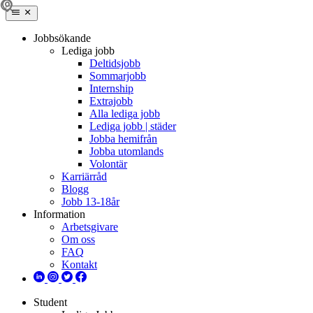
Jobbsökande
Lediga jobb
Deltidsjobb
Sommarjobb
Internship
Extrajobb
Alla lediga jobb
Lediga jobb | städer
Jobba hemifrån
Jobba utomlands
Volontär
Karriärråd
Blogg
Jobb 13-18år
Information
Arbetsgivare
Om oss
FAQ
Kontakt
Student