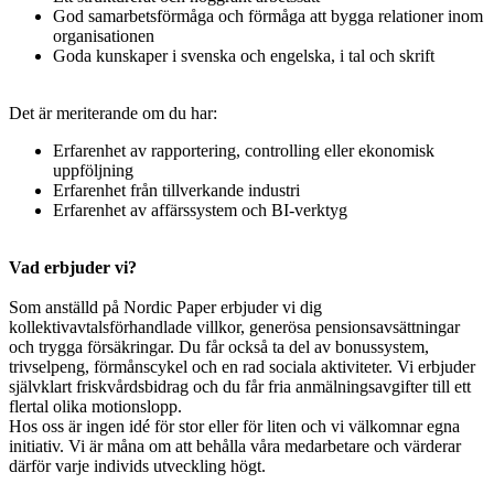
God samarbetsförmåga och förmåga att bygga relationer inom
organisationen
Goda kunskaper i svenska och engelska, i tal och skrift
Det är meriterande om du har:
Erfarenhet av rapportering, controlling eller ekonomisk
uppföljning
Erfarenhet från tillverkande industri
Erfarenhet av affärssystem och BI-verktyg
Vad erbjuder vi?
Som anställd på Nordic Paper erbjuder vi dig
kollektivavtalsförhandlade villkor, generösa pensionsavsättningar
och trygga försäkringar. Du får också ta del av bonussystem,
trivselpeng, förmånscykel och en rad sociala aktiviteter. Vi erbjuder
självklart friskvårdsbidrag och du får fria anmälningsavgifter till ett
flertal olika motionslopp.
Hos oss är ingen idé för stor eller för liten och vi välkomnar egna
initiativ. Vi är måna om att behålla våra medarbetare och värderar
därför varje individs utveckling högt.