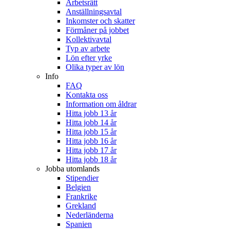
Arbetsrätt
Anställningsavtal
Inkomster och skatter
Förmåner på jobbet
Kollektivavtal
Typ av arbete
Lön efter yrke
Olika typer av lön
Info
FAQ
Kontakta oss
Information om åldrar
Hitta jobb 13 år
Hitta jobb 14 år
Hitta jobb 15 år
Hitta jobb 16 år
Hitta jobb 17 år
Hitta jobb 18 år
Jobba utomlands
Stipendier
Belgien
Frankrike
Grekland
Nederländerna
Spanien