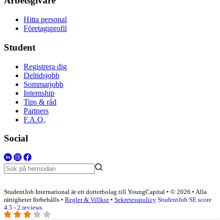
Arbetsgivare
Hitta personal
Företagsprofil
Student
Registrera dig
Deltidsjobb
Sommarjobb
Internship
Tips & råd
Partners
F.A.Q.
Social
StudentJob International är ett dotterbolag till YoungCapital • © 2026 • Alla
rättigheter förbehålls •
Regler & Villkor
•
Sekretesspolicy
StudentJob SE score
4.5 - 2 reviews