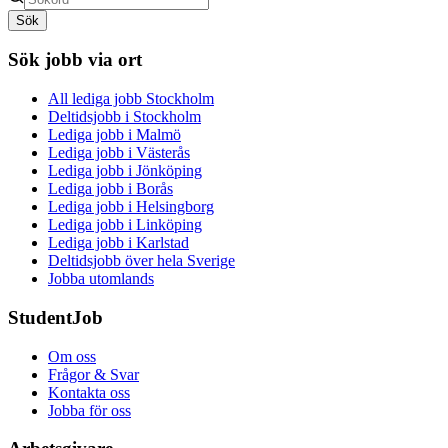
Sök
Sök jobb via ort
All lediga jobb Stockholm
Deltidsjobb i Stockholm
Lediga jobb i Malmö
Lediga jobb i Västerås
Lediga jobb i Jönköping
Lediga jobb i Borås
Lediga jobb i Helsingborg
Lediga jobb i Linköping
Lediga jobb i Karlstad
Deltidsjobb över hela Sverige
Jobba utomlands
StudentJob
Om oss
Frågor & Svar
Kontakta oss
Jobba för oss