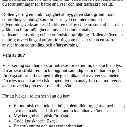
du förutsättningar för bättre analyser och mer träffsäkra beslut.
Rollen ger dig en unik möjlighet att bygga en stark grund inom
controlling samtidigt som du får insyn i en internationell
tillverkningsverksamhet. Du blir en del av ett team som arbetar nära
affären och får möjlighet att utvecklas inom analys,
verksamhetsstyrning och ekonomisk uppföljning. Rollen är även en
naturlig utvecklingsplattform för dig som på sikt vill ta ett större
ansvar inom controlling och affärsstyrning.
Vem är du?
Vi söker dig som har ett stort intresse för ekonomi, data och analys.
Du arbetar strukturerat och noggrant samtidigt som du har en god
förmåga att samarbeta med kollegor i olika delar av verksamheten.
Du trivs med att arbeta både operativt och analytiskt och motiveras
av att utveckla processer och arbetssätt.
För att lyckas i rollen ser vi att du har:
Ekonomisk eller teknisk högskoleutbildning, gärna med inslag
av matematik, statistik eller andra kvantitativa ämnen
Mycket god analytisk förmåga
Goda kunskaper i Excel
Ett strukturerat och noggrant arbetssätt