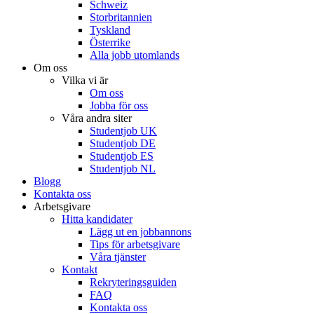
Schweiz
Storbritannien
Tyskland
Österrike
Alla jobb utomlands
Om oss
Vilka vi är
Om oss
Jobba för oss
Våra andra siter
Studentjob UK
Studentjob DE
Studentjob ES
Studentjob NL
Blogg
Kontakta oss
Arbetsgivare
Hitta kandidater
Lägg ut en jobbannons
Tips för arbetsgivare
Våra tjänster
Kontakt
Rekryteringsguiden
FAQ
Kontakta oss