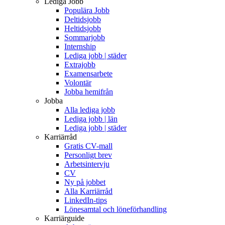
Lediga Jobb
Populära Jobb
Deltidsjobb
Heltidsjobb
Sommarjobb
Internship
Lediga jobb | städer
Extrajobb
Examensarbete
Volontär
Jobba hemifrån
Jobba
Alla lediga jobb
Lediga jobb | län
Lediga jobb | städer
Karriärråd
Gratis CV-mall
Personligt brev
Arbetsintervju
CV
Ny på jobbet
Alla Karriärråd
LinkedIn-tips
Lönesamtal och löneförhandling
Karriärguide