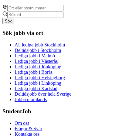
Sök
Sök jobb via ort
All lediga jobb Stockholm
Deltidsjobb i Stockholm
Lediga jobb i Malmö
Lediga jobb i Västerås
Lediga jobb i Jönköping
Lediga jobb i Borås
Lediga jobb i Helsingborg
Lediga jobb i Linköping
Lediga jobb i Karlstad
Deltidsjobb över hela Sverige
Jobba utomlands
StudentJob
Om oss
Frågor & Svar
Kontakta oss