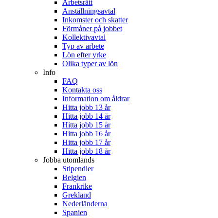
Arbetsrätt
Anställningsavtal
Inkomster och skatter
Förmåner på jobbet
Kollektivavtal
Typ av arbete
Lön efter yrke
Olika typer av lön
Info
FAQ
Kontakta oss
Information om åldrar
Hitta jobb 13 år
Hitta jobb 14 år
Hitta jobb 15 år
Hitta jobb 16 år
Hitta jobb 17 år
Hitta jobb 18 år
Jobba utomlands
Stipendier
Belgien
Frankrike
Grekland
Nederländerna
Spanien