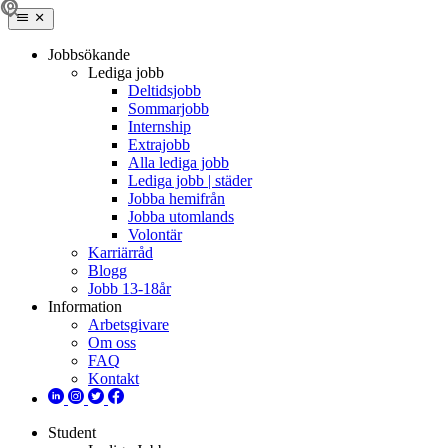
Jobbsökande
Lediga jobb
Deltidsjobb
Sommarjobb
Internship
Extrajobb
Alla lediga jobb
Lediga jobb | städer
Jobba hemifrån
Jobba utomlands
Volontär
Karriärråd
Blogg
Jobb 13-18år
Information
Arbetsgivare
Om oss
FAQ
Kontakt
Student