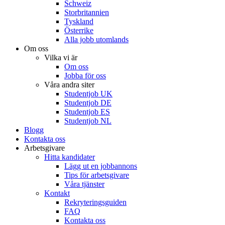
Schweiz
Storbritannien
Tyskland
Österrike
Alla jobb utomlands
Om oss
Vilka vi är
Om oss
Jobba för oss
Våra andra siter
Studentjob UK
Studentjob DE
Studentjob ES
Studentjob NL
Blogg
Kontakta oss
Arbetsgivare
Hitta kandidater
Lägg ut en jobbannons
Tips för arbetsgivare
Våra tjänster
Kontakt
Rekryteringsguiden
FAQ
Kontakta oss