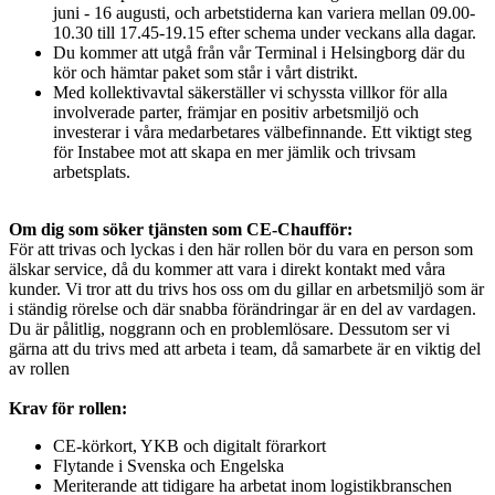
juni - 16 augusti, och arbetstiderna kan variera mellan 09.00-
10.30 till 17.45-19.15 efter schema under veckans alla dagar.
Du kommer att utgå från vår Terminal i Helsingborg där du
kör och hämtar paket som står i vårt distrikt.
Med kollektivavtal säkerställer vi schyssta villkor för alla
involverade parter, främjar en positiv arbetsmiljö och
investerar i våra medarbetares välbefinnande. Ett viktigt steg
för Instabee mot att skapa en mer jämlik och trivsam
arbetsplats.
Om dig som söker tjänsten som CE-Chaufför:
För att trivas och lyckas i den här rollen bör du vara en person som
älskar service, då du kommer att vara i direkt kontakt med våra
kunder. Vi tror att du trivs hos oss om du gillar en arbetsmiljö som är
i ständig rörelse och där snabba förändringar är en del av vardagen.
Du är pålitlig, noggrann och en problemlösare. Dessutom ser vi
gärna att du trivs med att arbeta i team, då samarbete är en viktig del
av rollen
Krav för rollen:
CE-körkort, YKB och digitalt förarkort
Flytande i Svenska och Engelska
Meriterande att tidigare ha arbetat inom logistikbranschen