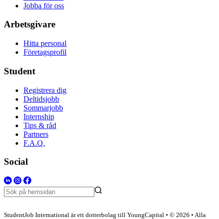
Jobba för oss
Arbetsgivare
Hitta personal
Företagsprofil
Student
Registrera dig
Deltidsjobb
Sommarjobb
Internship
Tips & råd
Partners
F.A.Q.
Social
StudentJob International är ett dotterbolag till YoungCapital • © 2026 • Alla