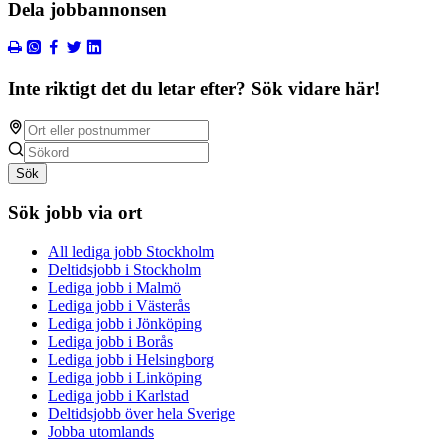
Dela jobbannonsen
Inte riktigt det du letar efter? Sök vidare här!
Sök
Sök jobb via ort
All lediga jobb Stockholm
Deltidsjobb i Stockholm
Lediga jobb i Malmö
Lediga jobb i Västerås
Lediga jobb i Jönköping
Lediga jobb i Borås
Lediga jobb i Helsingborg
Lediga jobb i Linköping
Lediga jobb i Karlstad
Deltidsjobb över hela Sverige
Jobba utomlands