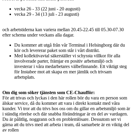
vecka 26 - 33 (22 juni - 20 augusti)
vecka 29 - 34 (13 juli - 23 augusti)
och arbetstiderna kan variera mellan 20.45-22.45 till 05.30-07.30
efter schema under veckans alla dagar.
Du kommer att utgå från vår Terminal i Helsingborg där du
kör och levererar paket som står i vårt distrikt.
Med kollektivavtal säkerställer vi schyssta villkor för alla
involverade parter, främjar en positiv arbetsmiljö och
investerar i våra medarbetares välbefinnande. Ett viktigt steg
för Instabee mot att skapa en mer jämlik och trivsam
arbetsplats.
Om dig som söker tjänsten som CE-Chaufför:
För att trivas och lyckas i den här rollen bör du vara en person som
älskar service, då du kommer att vara i direkt kontakt med våra
kunder. Vi tror att du trivs hos oss om du gillar en arbetsmiljö som är
i ständig rörelse och där snabba förändringar är en del av vardagen.
Du är pålitlig, noggrann och en problemlösare. Dessutom ser vi
gärna att du trivs med att arbeta i team, då samarbete är en viktig del
av rollen