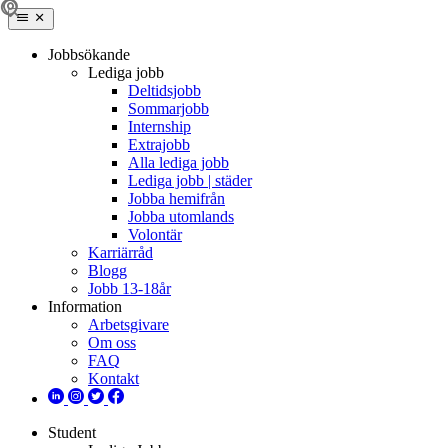
Jobbsökande
Lediga jobb
Deltidsjobb
Sommarjobb
Internship
Extrajobb
Alla lediga jobb
Lediga jobb | städer
Jobba hemifrån
Jobba utomlands
Volontär
Karriärråd
Blogg
Jobb 13-18år
Information
Arbetsgivare
Om oss
FAQ
Kontakt
Student