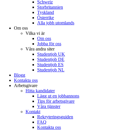
Schweiz
Storbritannien
Tyskland
Österrike
Alla jobb utomlands
Om oss
Vilka vi är
Om oss
Jobba för oss
Våra andra siter
Studentjob UK
Studentjob DE
Studentjob ES
Studentjob NL
Blogg
Kontakta oss
Arbetsgivare
Hitta kandidater
Lägg ut en jobbannons
Tips för arbetsgivare
Våra tjänster
Kontakt
Rekryteringsguiden
FAQ
Kontakta oss