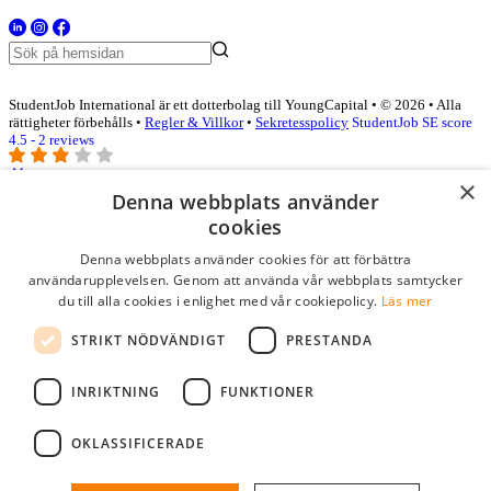
StudentJob International är ett dotterbolag till YoungCapital • © 2026 • Alla
rättigheter förbehålls •
Regler & Villkor
•
Sekretesspolicy
StudentJob SE score
4.5 - 2 reviews
×
Denna webbplats använder
Logga in som företag
cookies
Denna webbplats använder cookies för att förbättra
E-post
*
användarupplevelsen. Genom att använda vår webbplats samtycker
du till alla cookies i enlighet med vår cookiepolicy.
Läs mer
Lösenord
STRIKT NÖDVÄNDIGT
PRESTANDA
kom ihåg mig
glömt ditt lösenord?
logga in
INRIKTNING
FUNKTIONER
Kostnadsfri företagsprofil
OKLASSIFICERADE
Om du har företagskonto hos StudentJob SE, kan du enkelt logga in