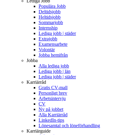
Lediga Jobb
Populära Jobb
Deltidsjobb
Heltidsjobb
Sommarjobb
Internship
Lediga jobb | städer
Extrajobb
Examensarbete
Volontär
Jobba hemifrån
Jobba
Alla lediga jobb
Lediga jobb | län
Lediga jobb | städer
Karriärråd
Gratis CV-mall
Personligt brev
Arbetsintervju
CV
Ny på jobbet
Alla Karriärråd
LinkedIn-tips
Lönesamtal och löneförhandling
Karriärguide