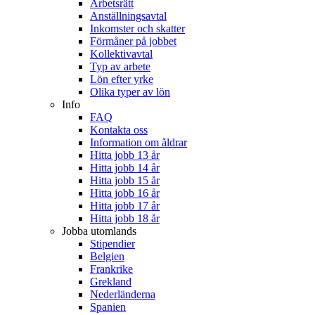
Arbetsrätt
Anställningsavtal
Inkomster och skatter
Förmåner på jobbet
Kollektivavtal
Typ av arbete
Lön efter yrke
Olika typer av lön
Info
FAQ
Kontakta oss
Information om åldrar
Hitta jobb 13 år
Hitta jobb 14 år
Hitta jobb 15 år
Hitta jobb 16 år
Hitta jobb 17 år
Hitta jobb 18 år
Jobba utomlands
Stipendier
Belgien
Frankrike
Grekland
Nederländerna
Spanien