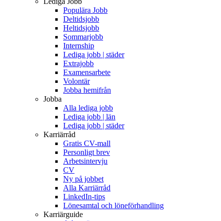
Lediga Jobb
Populära Jobb
Deltidsjobb
Heltidsjobb
Sommarjobb
Internship
Lediga jobb | städer
Extrajobb
Examensarbete
Volontär
Jobba hemifrån
Jobba
Alla lediga jobb
Lediga jobb | län
Lediga jobb | städer
Karriärråd
Gratis CV-mall
Personligt brev
Arbetsintervju
CV
Ny på jobbet
Alla Karriärråd
LinkedIn-tips
Lönesamtal och löneförhandling
Karriärguide