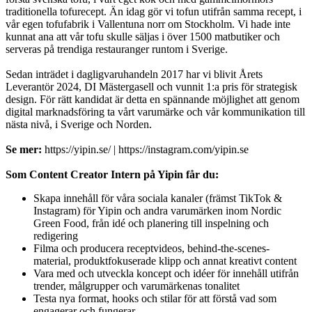
traditionella tofurecept. Än idag gör vi tofun utifrån samma recept, i
vår egen tofufabrik i Vallentuna norr om Stockholm. Vi hade inte
kunnat ana att vår tofu skulle säljas i över 1500 matbutiker och
serveras på trendiga restauranger runtom i Sverige.
Sedan inträdet i dagligvaruhandeln 2017 har vi blivit Årets
Leverantör 2024, DI Mästergasell och vunnit 1:a pris för strategisk
design. För rätt kandidat är detta en spännande möjlighet att genom
digital marknadsföring ta vårt varumärke och vår kommunikation till
nästa nivå, i Sverige och Norden.
Se mer:
https://yipin.se/ | https://instagram.com/yipin.se
Som Content Creator Intern på Yipin får du:
Skapa innehåll för våra sociala kanaler (främst TikTok &
Instagram) för Yipin och andra varumärken inom Nordic
Green Food, från idé och planering till inspelning och
redigering
Filma och producera receptvideos, behind-the-scenes-
material, produktfokuserade klipp och annat kreativt content
Vara med och utveckla koncept och idéer för innehåll utifrån
trender, målgrupper och varumärkenas tonalitet
Testa nya format, hooks och stilar för att förstå vad som
engagerar och fungerar.