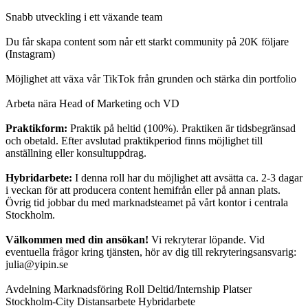
Snabb utveckling i ett växande team
Du får skapa content som når ett starkt community på 20K följare
(Instagram)
Möjlighet att växa vår TikTok från grunden och stärka din portfolio
Arbeta nära Head of Marketing och VD
Praktikform:
Praktik på heltid (100%). Praktiken är tidsbegränsad
och obetald. Efter avslutad praktikperiod finns möjlighet till
anställning eller konsultuppdrag.
Hybridarbete:
I denna roll har du möjlighet att avsätta ca. 2-3 dagar
i veckan för att producera content hemifrån eller på annan plats.
Övrig tid jobbar du med marknadsteamet på vårt kontor i centrala
Stockholm.
Välkommen med din ansökan!
Vi rekryterar löpande. Vid
eventuella frågor kring tjänsten, hör av dig till rekryteringsansvarig:
julia@yipin.se
Avdelning Marknadsföring Roll Deltid/Internship Platser
Stockholm-City Distansarbete Hybridarbete