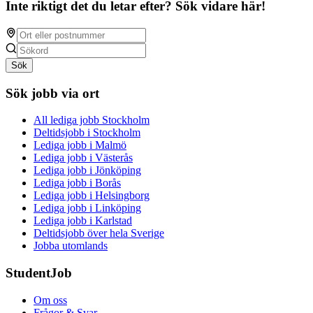
Inte riktigt det du letar efter? Sök vidare här!
Sök
Sök jobb via ort
All lediga jobb Stockholm
Deltidsjobb i Stockholm
Lediga jobb i Malmö
Lediga jobb i Västerås
Lediga jobb i Jönköping
Lediga jobb i Borås
Lediga jobb i Helsingborg
Lediga jobb i Linköping
Lediga jobb i Karlstad
Deltidsjobb över hela Sverige
Jobba utomlands
StudentJob
Om oss
Frågor & Svar