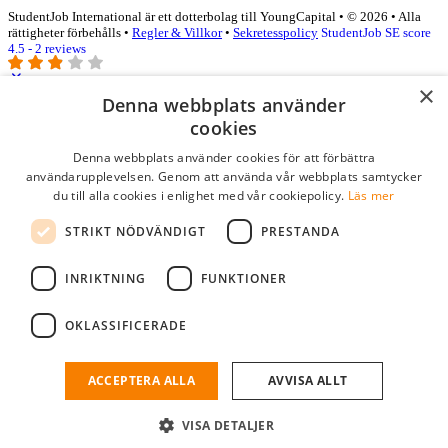
StudentJob International är ett dotterbolag till YoungCapital • © 2026 • Alla
rättigheter förbehålls •
Regler & Villkor
•
Sekretesspolicy
StudentJob SE score
4.5 - 2 reviews
×
Denna webbplats använder
Logga in som företag
cookies
Denna webbplats använder cookies för att förbättra
E-post
*
användarupplevelsen. Genom att använda vår webbplats samtycker
du till alla cookies i enlighet med vår cookiepolicy.
Läs mer
Lösenord
STRIKT NÖDVÄNDIGT
PRESTANDA
kom ihåg mig
glömt ditt lösenord?
logga in
INRIKTNING
FUNKTIONER
Kostnadsfri företagsprofil
OKLASSIFICERADE
Om du har företagskonto hos StudentJob SE, kan du enkelt logga in
och söka efter passande kandidater till ditt företag.
ACCEPTERA ALLA
AVVISA ALLT
Har du inte ett företagskonto?
VISA DETALJER
skapa profil gratis