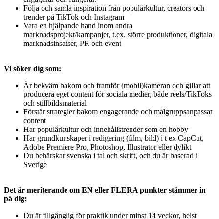
Följa och samla inspiration från populärkultur, creators och
trender på TikTok och Instagram
Vara en hjälpande hand inom andra
marknadsprojekt/kampanjer, t.ex. större produktioner, digitala
marknadsinsatser, PR och event
Vi söker dig som:
Är bekväm bakom och framför (mobil)kameran och gillar att
producera eget content för sociala medier, både reels/TikToks
och stillbildsmaterial
Förstår strategier bakom engagerande och målgruppsanpassat
content
Har populärkultur och innehållstrender som en hobby
Har grundkunskaper i redigering (film, bild) i t ex CapCut,
Adobe Premiere Pro, Photoshop, Illustrator eller dylikt
Du behärskar svenska i tal och skrift, och du är baserad i
Sverige
Det är meriterande om EN eller FLERA punkter stämmer in
på dig:
Du är tillgänglig för praktik under minst 14 veckor, helst