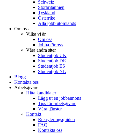
Schweiz
Storbritannien
Tyskland
Österrike
Alla jobb utomlands
Om oss
Vilka vi är
Om oss
Jobba för oss
Våra andra siter
Studentjob UK
Studentjob DE
Studentjob ES
Studentjob NL
Blogg
Kontakta oss
Arbetsgivare
Hitta kandidater
Lägg ut en jobbannons
Tips för arbetsgivare
Våra tjänster
Kontakt
Rekryteringsguiden
FAQ
Kontakta oss