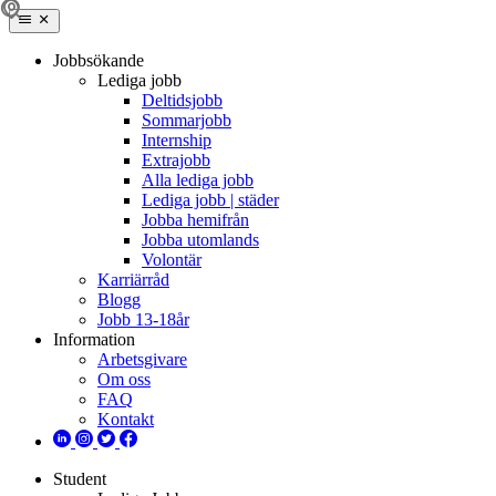
Jobbsökande
Lediga jobb
Deltidsjobb
Sommarjobb
Internship
Extrajobb
Alla lediga jobb
Lediga jobb | städer
Jobba hemifrån
Jobba utomlands
Volontär
Karriärråd
Blogg
Jobb 13-18år
Information
Arbetsgivare
Om oss
FAQ
Kontakt
Student