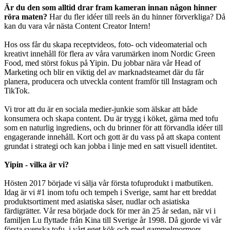
Är du den som alltid drar fram kameran innan någon hinner
röra maten?
Har du fler idéer till reels än du hinner förverkliga? Då
kan du vara vår nästa Content Creator Intern!
Hos oss får du skapa receptvideos, foto- och videomaterial och
kreativt innehåll för flera av våra varumärken inom Nordic Green
Food, med störst fokus på Yipin. Du jobbar nära vår Head of
Marketing och blir en viktig del av marknadsteamet där du får
planera, producera och utveckla content framför till Instagram och
TikTok.
Vi tror att du är en sociala medier-junkie som älskar att både
konsumera och skapa content. Du är trygg i köket, gärna med tofu
som en naturlig ingrediens, och du brinner för att förvandla idéer till
engagerande innehåll. Kort och gott är du vass på att skapa content
grundat i strategi och kan jobba i linje med en satt visuell identitet.
Yipin - vilka är vi?
Hösten 2017 började vi sälja vår första tofuprodukt i matbutiken.
Idag är vi #1 inom tofu och tempeh i Sverige, samt har ett breddat
produktsortiment med asiatiska såser, nudlar och asiatiska
färdigrätter. Vår resa började dock för mer än 25 år sedan, när vi i
familjen Lu flyttade från Kina till Sverige år 1998. Då gjorde vi vår
första svenska tofu, i vårt eget kök och med gammelmormors