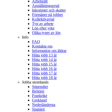
Arbetsrätt
Anställningsavtal
Inkomster och skatter
Förmåner på jobbet
Kollektivavtal
Typ av arbete
Lön efter yrke
Olika typer av lön
Info
FAQ
Kontakta oss
Information om åldrar
Hitta jobb 13 år
Hitta jobb 14 år
Hitta jobb 15 år
Hitta jobb 16 år
Hitta jobb 17 år
Hitta jobb 18 år
Jobba utomlands
Stipendier
Belgien
Frankrike
Grekland
Nederländerna
Spanien