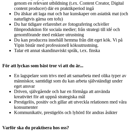
genom en relevant utbildning (t.ex. Content Creator, Digital
content producer) där en praktikperiod ingå
Du älskar att laga mat och har kunskaper om asiatisk mat (och
naturligtvis gärna om tofu)
Du har tidigare erfarenhet av fotografering och/eller
filmproduktion för sociala medier; från strategi till idé och
genomförande med enklare utrustning
Du kan producera innehåll hemma från ditt eget kök. Vi på
Yipin bistår med professionell köksutrustning.
Talar ett annat skandinaviskt språk, t.ex. finska
För att lyckas som bäst tror vi att du är...
En lagspelare som trivs med att samarbeta med olika typer av
människor, samtidigt som du kan arbeta självständigt under
eget ansvar
Driven, självgående och har en förmåga att använda
kreativitet för att uppnå strategiska mål
Prestigelös, positiv och gillar att utveckla relationen med våra
konsumenter
Kommunikativ, prestigelös och lyhörd för andras åsikter
Varför ska du praktisera hos oss?