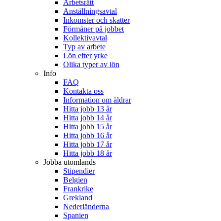
Arbetsrätt
Anställningsavtal
Inkomster och skatter
Förmåner på jobbet
Kollektivavtal
Typ av arbete
Lön efter yrke
Olika typer av lön
Info
FAQ
Kontakta oss
Information om åldrar
Hitta jobb 13 år
Hitta jobb 14 år
Hitta jobb 15 år
Hitta jobb 16 år
Hitta jobb 17 år
Hitta jobb 18 år
Jobba utomlands
Stipendier
Belgien
Frankrike
Grekland
Nederländerna
Spanien