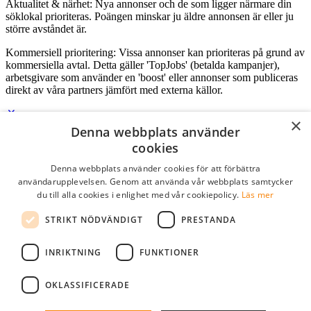
Aktualitet & närhet: Nya annonser och de som ligger närmare din
söklokal prioriteras. Poängen minskar ju äldre annonsen är eller ju
större avståndet är.
Kommersiell prioritering: Vissa annonser kan prioriteras på grund av
kommersiella avtal. Detta gäller 'TopJobs' (betalda kampanjer),
arbetsgivare som använder en 'boost' eller annonser som publiceras
direkt av våra partners jämfört med externa källor.
×
Denna webbplats använder
Logga in som företag
cookies
Denna webbplats använder cookies för att förbättra
E-post
*
användarupplevelsen. Genom att använda vår webbplats samtycker
du till alla cookies i enlighet med vår cookiepolicy.
Läs mer
Lösenord
STRIKT NÖDVÄNDIGT
PRESTANDA
kom ihåg mig
glömt ditt lösenord?
logga in
INRIKTNING
FUNKTIONER
Kostnadsfri företagsprofil
OKLASSIFICERADE
Om du har företagskonto hos StudentJob SE, kan du enkelt logga in