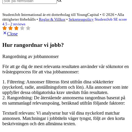
StudentJob International är ett dotterbolag till YoungCapital • © 2026 • Alla
rättigheter förbehålls •
Regler & Villkor
•
Sekretesspolicy
StudentJob SE score
4.5 - 2 reviews
Close
Hur rangordnar vi jobb?
Rangordning av jobbannonser
För att ge dig de mest relevanta resultaten använder vår sökmotor en
tvåstegsprocess för att visa jobbannonser:
1. Filtrering: Annonser filtreras först utifrån dina sökkriterier
(nyckelord, radie, anställningsform och lön). Alla annonser som inte
uppfyller dessa obligatoriska krav utesluts från resultaten.
2. Rangordning: De återstående annonserna rangordnas baserat på
en sammanlagd relevanspoäng, beräknad utifrån följande faktorer:
Textuell relevans: Vi analyserar hur väl dina nyckelord matchar
annonsen. Matchningar i jobbtiteln väger tyngst, följt av den korta
beskrivningen och den allmänna texten.