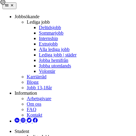
Jobbsökande
Lediga jobb
Deltidsjobb
Sommarjobb
Internship
Extrajobb
Alla lediga jobb
Lediga jobb | städer
Jobba hemifrån
Jobba utomlands
Volontär
Karriärråd
Blogg
Jobb 13-18år
Information
Arbetsgivare
Om oss
FAQ
Kontakt
Student