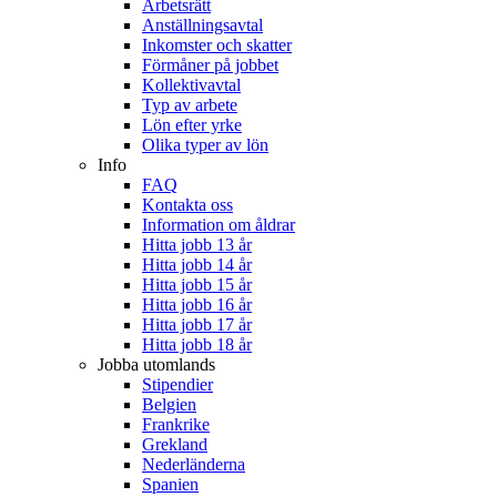
Arbetsrätt
Anställningsavtal
Inkomster och skatter
Förmåner på jobbet
Kollektivavtal
Typ av arbete
Lön efter yrke
Olika typer av lön
Info
FAQ
Kontakta oss
Information om åldrar
Hitta jobb 13 år
Hitta jobb 14 år
Hitta jobb 15 år
Hitta jobb 16 år
Hitta jobb 17 år
Hitta jobb 18 år
Jobba utomlands
Stipendier
Belgien
Frankrike
Grekland
Nederländerna
Spanien