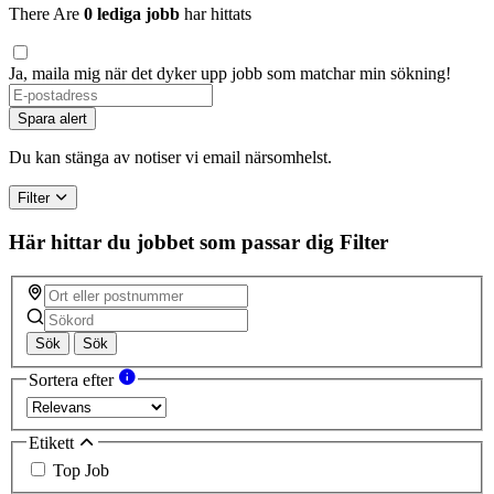
There Are
0 lediga jobb
har hittats
Ja, maila mig när det dyker upp jobb som matchar min sökning!
If
you
Spara alert
are
a
Du kan stänga av notiser vi email närsomhelst.
human,
ignore
Filter
this
field
Här hittar du jobbet som passar dig
Filter
Sök
Sök
Sortera efter
Etikett
Top Job