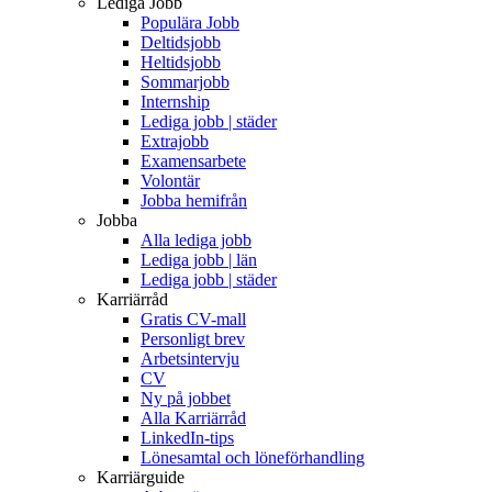
Lediga Jobb
Populära Jobb
Deltidsjobb
Heltidsjobb
Sommarjobb
Internship
Lediga jobb | städer
Extrajobb
Examensarbete
Volontär
Jobba hemifrån
Jobba
Alla lediga jobb
Lediga jobb | län
Lediga jobb | städer
Karriärråd
Gratis CV-mall
Personligt brev
Arbetsintervju
CV
Ny på jobbet
Alla Karriärråd
LinkedIn-tips
Lönesamtal och löneförhandling
Karriärguide