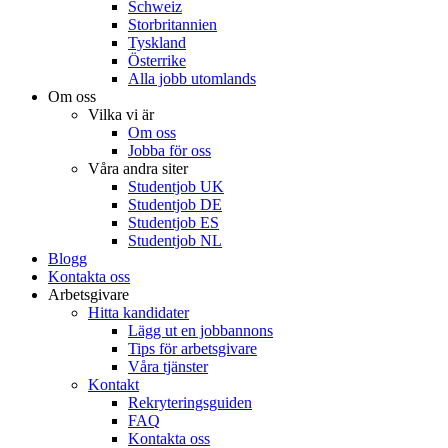
Schweiz
Storbritannien
Tyskland
Österrike
Alla jobb utomlands
Om oss
Vilka vi är
Om oss
Jobba för oss
Våra andra siter
Studentjob UK
Studentjob DE
Studentjob ES
Studentjob NL
Blogg
Kontakta oss
Arbetsgivare
Hitta kandidater
Lägg ut en jobbannons
Tips för arbetsgivare
Våra tjänster
Kontakt
Rekryteringsguiden
FAQ
Kontakta oss