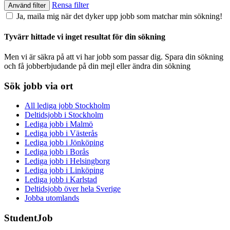
Rensa filter
Använd filter
Ja, maila mig när det dyker upp jobb som matchar min sökning!
Tyvärr hittade vi inget resultat för din sökning
Men vi är säkra på att vi har jobb som passar dig. Spara din sökning
och få jobberbjudande på din mejl eller ändra din sökning
Sök jobb via ort
All lediga jobb Stockholm
Deltidsjobb i Stockholm
Lediga jobb i Malmö
Lediga jobb i Västerås
Lediga jobb i Jönköping
Lediga jobb i Borås
Lediga jobb i Helsingborg
Lediga jobb i Linköping
Lediga jobb i Karlstad
Deltidsjobb över hela Sverige
Jobba utomlands
StudentJob