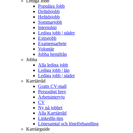
Lediga Jobb
Populära Jobb
Deltidsjobb
Heltidsjobb
Sommarjobb
Internship
Lediga jobb | städer
Extrajobb
Examensarbete
Volontär
Jobba hemifrån
Jobba
Alla lediga jobb
Lediga jobb | län
Lediga jobb | städer
Karriärråd
Gratis CV-mall
Personligt brev
Arbetsintervju
CV
Ny på jobbet
Alla Karriärråd
LinkedIn-tips
Lönesamtal och löneförhandling
Karriärguide