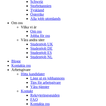
Schweiz
Storbritannien
Tyskland
Österrike
Alla jobb utomlands
Om oss
Vilka vi är
Om oss
Jobba för oss
Våra andra siter
Studentjob UK
Studentjob DE
Studentjob ES
Studentjob NL
Blogg
Kontakta oss
Arbetsgivare
Hitta kandidater
Lägg ut en jobbannons
Tips för arbetsgivare
Våra tjänster
Kontakt
Rekryteringsguiden
FAQ
Kontakta oss