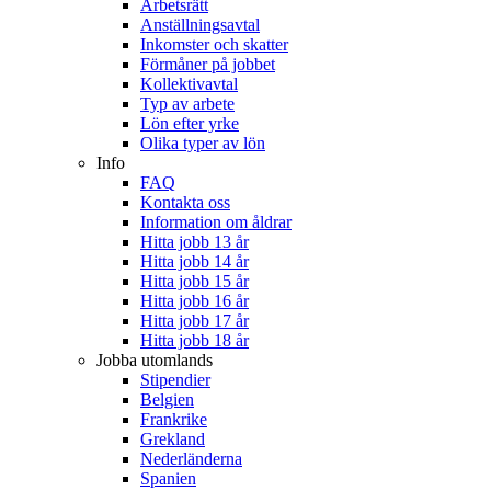
Arbetsrätt
Anställningsavtal
Inkomster och skatter
Förmåner på jobbet
Kollektivavtal
Typ av arbete
Lön efter yrke
Olika typer av lön
Info
FAQ
Kontakta oss
Information om åldrar
Hitta jobb 13 år
Hitta jobb 14 år
Hitta jobb 15 år
Hitta jobb 16 år
Hitta jobb 17 år
Hitta jobb 18 år
Jobba utomlands
Stipendier
Belgien
Frankrike
Grekland
Nederländerna
Spanien