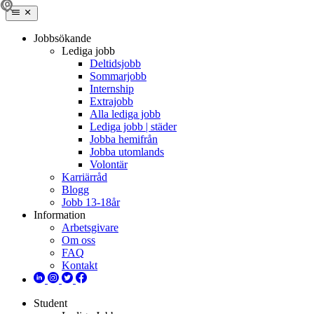
Jobbsökande
Lediga jobb
Deltidsjobb
Sommarjobb
Internship
Extrajobb
Alla lediga jobb
Lediga jobb | städer
Jobba hemifrån
Jobba utomlands
Volontär
Karriärråd
Blogg
Jobb 13-18år
Information
Arbetsgivare
Om oss
FAQ
Kontakt
Student