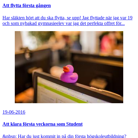
Att flytta första gången
Har släkten hört att du ska flytta, se upp! Jag flyttade när jag var 19
och som nybakad gymnasieelev var jag det perfekta offret för...
19-06-2016
Att klara första veckorna som Student
&nbsp; Har du just kommit in på din första högskoleutbildning?