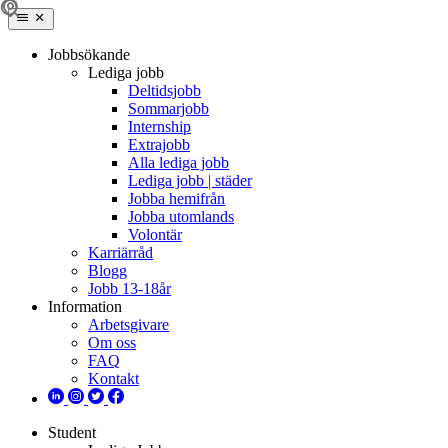
Jobbsökande
Lediga jobb
Deltidsjobb
Sommarjobb
Internship
Extrajobb
Alla lediga jobb
Lediga jobb | städer
Jobba hemifrån
Jobba utomlands
Volontär
Karriärråd
Blogg
Jobb 13-18år
Information
Arbetsgivare
Om oss
FAQ
Kontakt
Student