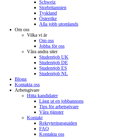
Schweiz
Storbritannien
Tyskland
Österrike
Alla jobb utomlands
Om oss
Vilka vi är
Om oss
Jobba för oss
Våra andra siter
Studentjob UK
Studentjob DE
Studentjob ES
Studentjob NL
Blogg
Kontakta oss
Arbetsgivare
Hitta kandidater
Lägg ut en jobbannons
Tips för arbetsgivare
Våra tjänster
Kontakt
Rekryteringsguiden
FAQ
Kontakta oss