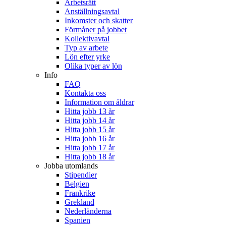
Arbetsrätt
Anställningsavtal
Inkomster och skatter
Förmåner på jobbet
Kollektivavtal
Typ av arbete
Lön efter yrke
Olika typer av lön
Info
FAQ
Kontakta oss
Information om åldrar
Hitta jobb 13 år
Hitta jobb 14 år
Hitta jobb 15 år
Hitta jobb 16 år
Hitta jobb 17 år
Hitta jobb 18 år
Jobba utomlands
Stipendier
Belgien
Frankrike
Grekland
Nederländerna
Spanien