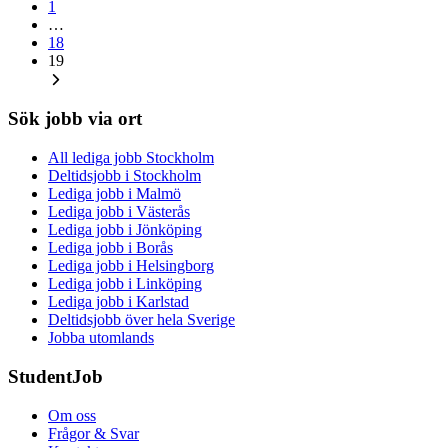
1
…
18
19
Sök jobb via ort
All lediga jobb Stockholm
Deltidsjobb i Stockholm
Lediga jobb i Malmö
Lediga jobb i Västerås
Lediga jobb i Jönköping
Lediga jobb i Borås
Lediga jobb i Helsingborg
Lediga jobb i Linköping
Lediga jobb i Karlstad
Deltidsjobb över hela Sverige
Jobba utomlands
StudentJob
Om oss
Frågor & Svar