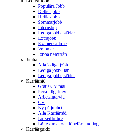
Lediga Jobb
Populära Jobb
Deltidsjobb
Heltidsjobb
Sommarjobb
Internship
Lediga jobb | städer
Extrajobb
Examensarbete
Volontär
Jobba hemifrån
Jobba
Alla lediga jobb
Lediga jobb | län
Lediga jobb | städer
Karriärråd
Gratis CV-mall
Personligt brev
Arbetsintervju
CV
Ny på jobbet
Alla Karriärråd
LinkedIn-tips
Lönesamtal och löneförhandling
Karriärguide