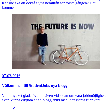
Kanske ska du också flytta hemifrån för första gången? Det
kommer...
07-03-2016
Välkommen till StudentJobs nya blogg!
Vi är mycket glada över att även vid sidan om våra jobbmöjligheter
även kunna erbjuda er en blogg fylld med intressanta rubriker! ...