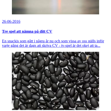
26-06-2016
Tre spel att nämna på ditt CV
En snackis som gått i några år nu och som vissa av oss ställs inför
varje gång det är dags att skriva CV - tv-spel är det okej att ta...