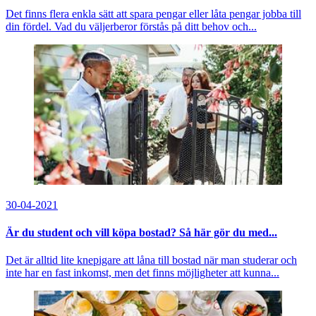
Det finns flera enkla sätt att spara pengar eller låta pengar jobba till
din fördel. Vad du väljerberor förstås på ditt behov och...
30-04-2021
Är du student och vill köpa bostad? Så här gör du med...
Det är alltid lite knepigare att låna till bostad när man studerar och
inte har en fast inkomst, men det finns möjligheter att kunna...