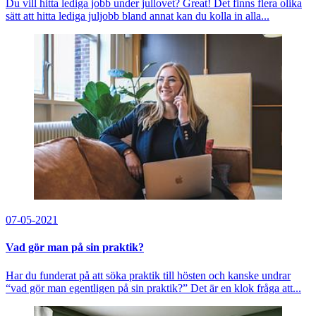
Du vill hitta lediga jobb under jullovet? Great! Det finns flera olika
sätt att hitta lediga juljobb bland annat kan du kolla in alla...
07-05-2021
Vad gör man på sin praktik?
Har du funderat på att söka praktik till hösten och kanske undrar
“vad gör man egentligen på sin praktik?” Det är en klok fråga att...