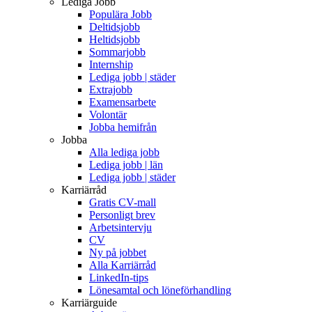
Lediga Jobb
Populära Jobb
Deltidsjobb
Heltidsjobb
Sommarjobb
Internship
Lediga jobb | städer
Extrajobb
Examensarbete
Volontär
Jobba hemifrån
Jobba
Alla lediga jobb
Lediga jobb | län
Lediga jobb | städer
Karriärråd
Gratis CV-mall
Personligt brev
Arbetsintervju
CV
Ny på jobbet
Alla Karriärråd
LinkedIn-tips
Lönesamtal och löneförhandling
Karriärguide