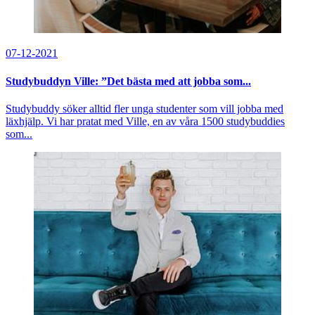
07-12-2021
Studybuddyn Ville: ”Det bästa med att jobba som...
Studybuddy söker alltid fler unga studenter som vill jobba med
läxhjälp. Vi har pratat med Ville, en av våra 1500 studybuddies
som...