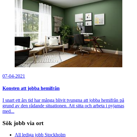
07-04-2021
Konsten att jobba hemifrån
I snart ett års tid har många blivit tvungna att jobba hemifrån på
grund av den rådande situationen. Att sitta och arbeta i pyjamas
med...
Sök jobb via ort
All lediga jobb Stockholm