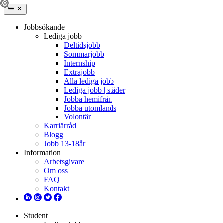
Jobbsökande
Lediga jobb
Deltidsjobb
Sommarjobb
Internship
Extrajobb
Alla lediga jobb
Lediga jobb | städer
Jobba hemifrån
Jobba utomlands
Volontär
Karriärråd
Blogg
Jobb 13-18år
Information
Arbetsgivare
Om oss
FAQ
Kontakt
Student