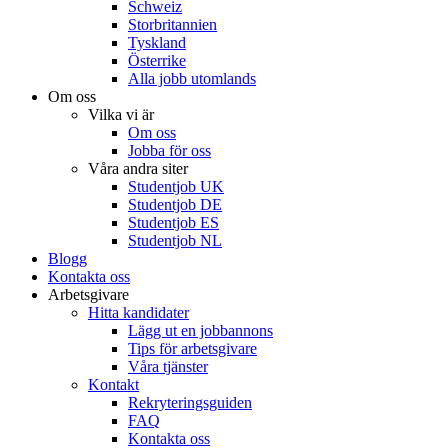
Schweiz
Storbritannien
Tyskland
Österrike
Alla jobb utomlands
Om oss
Vilka vi är
Om oss
Jobba för oss
Våra andra siter
Studentjob UK
Studentjob DE
Studentjob ES
Studentjob NL
Blogg
Kontakta oss
Arbetsgivare
Hitta kandidater
Lägg ut en jobbannons
Tips för arbetsgivare
Våra tjänster
Kontakt
Rekryteringsguiden
FAQ
Kontakta oss