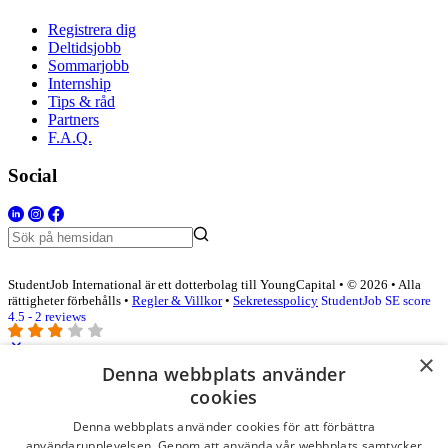
Registrera dig
Deltidsjobb
Sommarjobb
Internship
Tips & råd
Partners
F.A.Q.
Social
StudentJob International är ett dotterbolag till YoungCapital • © 2026 • Alla
rättigheter förbehålls •
Regler & Villkor
•
Sekretesspolicy
StudentJob SE score
4.5 - 2 reviews
×
Denna webbplats använder
Logga in som företag
cookies
Denna webbplats använder cookies för att förbättra
E-post
*
användarupplevelsen. Genom att använda vår webbplats samtycker