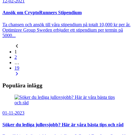
12-02-2021
Ansök om CryptoRunners Stipendium
Ta chansen och ansök till våra stipendium på totalt 10,000 kr per år.
Optimizee Group Sweden erbjuder ett stipendium per termin på
5000...
1
2
…
19
Populära inlägg
01-11-2023
Söker du lediga jullovsjobb? Här är våra bästa tips och råd