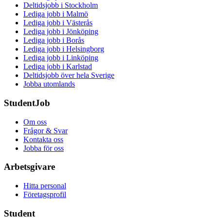
Deltidsjobb i Stockholm
Lediga jobb i Malmö
Lediga jobb i Västerås
Lediga jobb i Jönköping
Lediga jobb i Borås
Lediga jobb i Helsingborg
Lediga jobb i Linköping
Lediga jobb i Karlstad
Deltidsjobb över hela Sverige
Jobba utomlands
StudentJob
Om oss
Frågor & Svar
Kontakta oss
Jobba för oss
Arbetsgivare
Hitta personal
Företagsprofil
Student