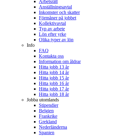
Arbetsrätt
Anställningsavtal
Inkomster och skatter
Förmåner på jobbet
Kollektivavtal
Typ av arbete
Lön efter yrke
Olika typer av lön
Info
FAQ
Kontakta oss
Information om åldrar
Hitta jobb 13 år
Hitta jobb 14 år
Hitta jobb 15 år
Hitta jobb 16 år
Hitta jobb 17 år
Hitta jobb 18 år
Jobba utomlands
Stipendier
Belgien
Frankrike
Grekland
Nederländerna
Spanien