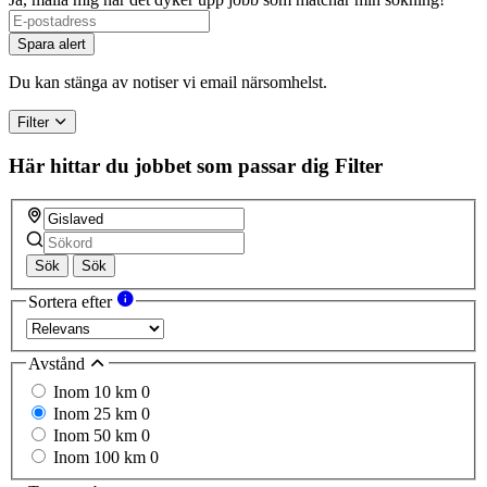
If
you
Spara alert
are
a
Du kan stänga av notiser vi email närsomhelst.
human,
ignore
Filter
this
field
Här hittar du jobbet som passar dig
Filter
Sök
Sök
Sortera efter
Avstånd
Inom 10 km
0
Inom 25 km
0
Inom 50 km
0
Inom 100 km
0