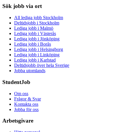
Sök jobb via ort
All lediga jobb Stockholm
Deltidsjobb i Stockholm
Lediga jobb i Malmö
Lediga jobb i Västerås
Lediga jobb i Jönköping
Lediga jobb i Borås
Lediga jobb i Helsingborg
Lediga jobb i Linköping
Lediga jobb i Karlstad
Deltidsjobb över hela Sverige
Jobba utomlands
StudentJob
Om oss
Frågor & Svar
Kontakta oss
Jobba för oss
Arbetsgivare