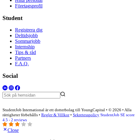
Hitta personal
Företagsprofil
Student
Registrera dig
Deltidsjobb
Sommarjobb
Internship
Tips & råd
Partners
F.A.Q.
Social
StudentJob International är ett dotterbolag till YoungCapital • © 2026 • Alla
rättigheter förbehålls •
Regler & Villkor
•
Sekretesspolicy
StudentJob SE score
4.5 - 2 reviews
Close