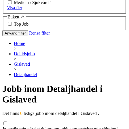
Medicin / Sjukvård
1
Visa fler
Etikett
Top Job
Rensa filter
Använd filter
Home
>
Deltidsjobb
>
Gislaved
>
Detaljhandel
Jobb inom Detaljhandel i
Gislaved
Det finns
0
lediga jobb inom detaljhandel i Gislaved .
Ja, maila mig när det dyker upp jobb som matchar min sökning!