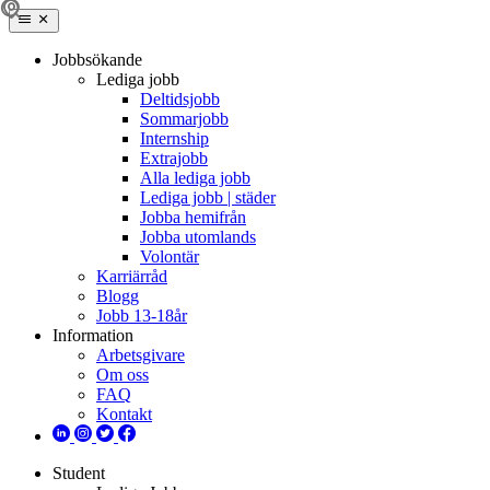
Jobbsökande
Lediga jobb
Deltidsjobb
Sommarjobb
Internship
Extrajobb
Alla lediga jobb
Lediga jobb | städer
Jobba hemifrån
Jobba utomlands
Volontär
Karriärråd
Blogg
Jobb 13-18år
Information
Arbetsgivare
Om oss
FAQ
Kontakt
Student