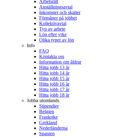
Arbetsrätt
Anställningsavtal
Inkomster och skatter
Förmåner på jobbet
Kollektivavtal
Typ av arbete
Lön efter yrke
Olika typer av lön
Info
FAQ
Kontakta oss
Information om åldrar
Hitta jobb 13 år
Hitta jobb 14 år
Hitta jobb 15 år
Hitta jobb 16 år
Hitta jobb 17 år
Hitta jobb 18 år
Jobba utomlands
Stipendier
Belgien
Frankrike
Grekland
Nederländerna
Spanien