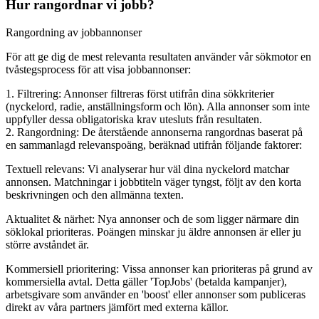
Hur rangordnar vi jobb?
Rangordning av jobbannonser
För att ge dig de mest relevanta resultaten använder vår sökmotor en
tvåstegsprocess för att visa jobbannonser:
1. Filtrering: Annonser filtreras först utifrån dina sökkriterier
(nyckelord, radie, anställningsform och lön). Alla annonser som inte
uppfyller dessa obligatoriska krav utesluts från resultaten.
2. Rangordning: De återstående annonserna rangordnas baserat på
en sammanlagd relevanspoäng, beräknad utifrån följande faktorer:
Textuell relevans: Vi analyserar hur väl dina nyckelord matchar
annonsen. Matchningar i jobbtiteln väger tyngst, följt av den korta
beskrivningen och den allmänna texten.
Aktualitet & närhet: Nya annonser och de som ligger närmare din
söklokal prioriteras. Poängen minskar ju äldre annonsen är eller ju
större avståndet är.
Kommersiell prioritering: Vissa annonser kan prioriteras på grund av
kommersiella avtal. Detta gäller 'TopJobs' (betalda kampanjer),
arbetsgivare som använder en 'boost' eller annonser som publiceras
direkt av våra partners jämfört med externa källor.