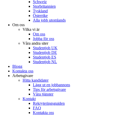
Schweiz
Storbritannien
Tyskland
Österrike
Alla jobb utomlands
Om oss
Vilka vi är
Om oss
Jobba för oss
Våra andra siter
Studentjob UK
Studentjob DE
Studentjob ES
Studentjob NL
Blogg
Kontakta oss
Arbetsgivare
Hitta kandidater
Lägg ut en jobbannons
Tips för arbetsgivare
Våra tjänster
Kontakt
Rekryteringsguiden
FAQ
Kontakta oss