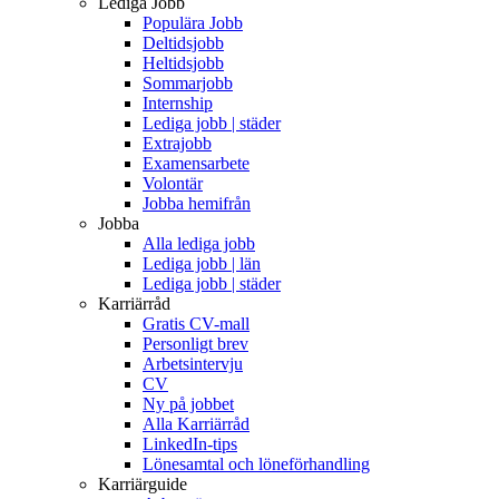
Lediga Jobb
Populära Jobb
Deltidsjobb
Heltidsjobb
Sommarjobb
Internship
Lediga jobb | städer
Extrajobb
Examensarbete
Volontär
Jobba hemifrån
Jobba
Alla lediga jobb
Lediga jobb | län
Lediga jobb | städer
Karriärråd
Gratis CV-mall
Personligt brev
Arbetsintervju
CV
Ny på jobbet
Alla Karriärråd
LinkedIn-tips
Lönesamtal och löneförhandling
Karriärguide