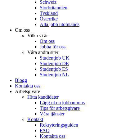
Schweiz
Storbritannien
Tyskland
Österrike
Alla jobb utomlands
Om oss
Vilka vi är
Om oss
Jobba för oss
Våra andra siter
Studentjob UK
Studentjob DE
Studentjob ES
Studentjob NL
Blogg
Kontakta oss
Arbetsgivare
Hitta kandidater
Lägg ut en jobbannons
Tips för arbetsgivare
Våra tjänster
Kontakt
Rekryteringsguiden
FAQ
Kontakta oss