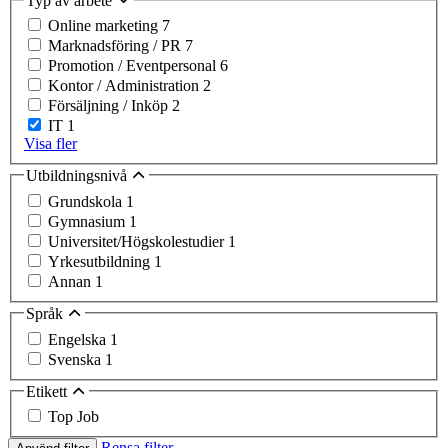
Typ av arbete
Online marketing
7
Marknadsföring / PR
7
Promotion / Eventpersonal
6
Kontor / Administration
2
Försäljning / Inköp
2
IT
1
Visa fler
Utbildningsnivå
Grundskola
1
Gymnasium
1
Universitet/Högskolestudier
1
Yrkesutbildning
1
Annan
1
Språk
Engelska
1
Svenska
1
Etikett
Top Job
Rensa filter