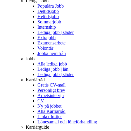
Lediga Jobb
Populära Jobb
Deltidsjobb
Heltidsjobb
Sommarjobb
Internship
Lediga jobb | städer
Extrajobb
Examensarbete
Volontär
Jobba hemifrån
Jobba
Alla lediga jobb
Lediga jobb | län
Lediga jobb | städer
Karriärråd
Gratis CV-mall
Personligt brev
Arbetsintervju
CV
Ny på jobbet
Alla Karriärråd
LinkedIn-tips
Lönesamtal och löneförhandling
Karriärguide