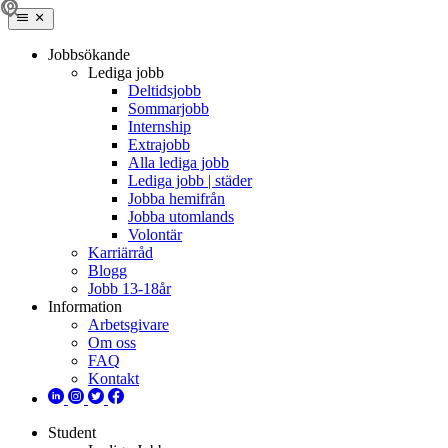
Jobbsökande
Lediga jobb
Deltidsjobb
Sommarjobb
Internship
Extrajobb
Alla lediga jobb
Lediga jobb | städer
Jobba hemifrån
Jobba utomlands
Volontär
Karriärråd
Blogg
Jobb 13-18år
Information
Arbetsgivare
Om oss
FAQ
Kontakt
Student