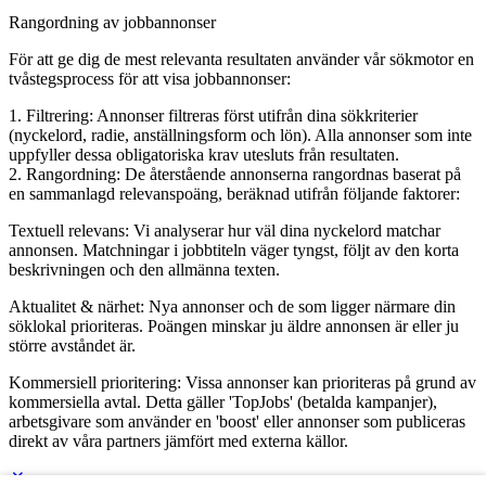
Rangordning av jobbannonser
För att ge dig de mest relevanta resultaten använder vår sökmotor en
tvåstegsprocess för att visa jobbannonser:
1. Filtrering: Annonser filtreras först utifrån dina sökkriterier
(nyckelord, radie, anställningsform och lön). Alla annonser som inte
uppfyller dessa obligatoriska krav utesluts från resultaten.
2. Rangordning: De återstående annonserna rangordnas baserat på
en sammanlagd relevanspoäng, beräknad utifrån följande faktorer:
Textuell relevans: Vi analyserar hur väl dina nyckelord matchar
annonsen. Matchningar i jobbtiteln väger tyngst, följt av den korta
beskrivningen och den allmänna texten.
Aktualitet & närhet: Nya annonser och de som ligger närmare din
söklokal prioriteras. Poängen minskar ju äldre annonsen är eller ju
större avståndet är.
Kommersiell prioritering: Vissa annonser kan prioriteras på grund av
kommersiella avtal. Detta gäller 'TopJobs' (betalda kampanjer),
arbetsgivare som använder en 'boost' eller annonser som publiceras
direkt av våra partners jämfört med externa källor.