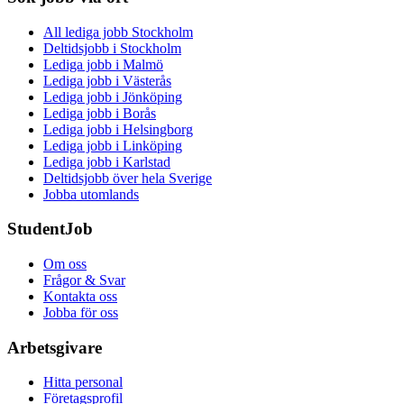
All lediga jobb Stockholm
Deltidsjobb i Stockholm
Lediga jobb i Malmö
Lediga jobb i Västerås
Lediga jobb i Jönköping
Lediga jobb i Borås
Lediga jobb i Helsingborg
Lediga jobb i Linköping
Lediga jobb i Karlstad
Deltidsjobb över hela Sverige
Jobba utomlands
StudentJob
Om oss
Frågor & Svar
Kontakta oss
Jobba för oss
Arbetsgivare
Hitta personal
Företagsprofil