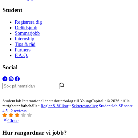
Student
Registrera dig
Deltidsjobb
Sommarjobb
Internship
Tips & råd
Partners
F.A.Q.
Social
StudentJob International är ett dotterbolag till YoungCapital • © 2026 • Alla
rättigheter förbehålls •
Regler & Villkor
•
Sekretesspolicy
StudentJob SE score
4.5 - 2 reviews
Close
Hur rangordnar vi jobb?