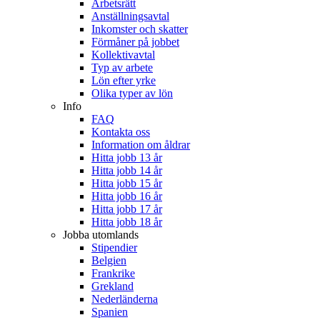
Arbetsrätt
Anställningsavtal
Inkomster och skatter
Förmåner på jobbet
Kollektivavtal
Typ av arbete
Lön efter yrke
Olika typer av lön
Info
FAQ
Kontakta oss
Information om åldrar
Hitta jobb 13 år
Hitta jobb 14 år
Hitta jobb 15 år
Hitta jobb 16 år
Hitta jobb 17 år
Hitta jobb 18 år
Jobba utomlands
Stipendier
Belgien
Frankrike
Grekland
Nederländerna
Spanien