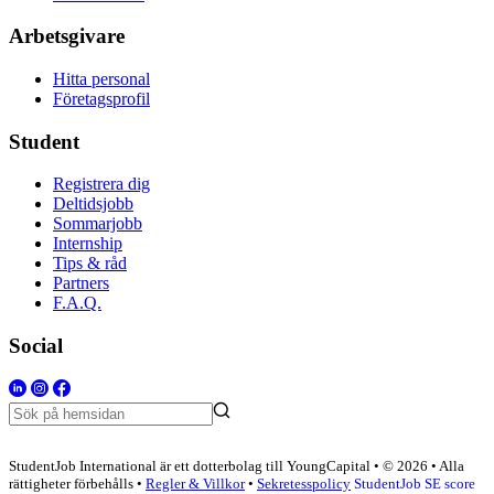
Arbetsgivare
Hitta personal
Företagsprofil
Student
Registrera dig
Deltidsjobb
Sommarjobb
Internship
Tips & råd
Partners
F.A.Q.
Social
StudentJob International är ett dotterbolag till YoungCapital • © 2026 • Alla
rättigheter förbehålls •
Regler & Villkor
•
Sekretesspolicy
StudentJob SE score