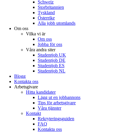
Schweiz
Storbritannien
Tyskland
Österrike
Alla jobb utomlands
Om oss
Vilka vi är
Om oss
Jobba för oss
Våra andra siter
Studentjob UK
Studentjob DE
Studentjob ES
Studentjob NL
Blogg
Kontakta oss
Arbetsgivare
Hitta kandidater
Lägg ut en jobbannons
Tips för arbetsgivare
Våra tjänster
Kontakt
Rekryteringsguiden
FAQ
Kontakta oss