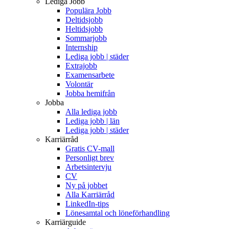
Lediga Jobb
Populära Jobb
Deltidsjobb
Heltidsjobb
Sommarjobb
Internship
Lediga jobb | städer
Extrajobb
Examensarbete
Volontär
Jobba hemifrån
Jobba
Alla lediga jobb
Lediga jobb | län
Lediga jobb | städer
Karriärråd
Gratis CV-mall
Personligt brev
Arbetsintervju
CV
Ny på jobbet
Alla Karriärråd
LinkedIn-tips
Lönesamtal och löneförhandling
Karriärguide