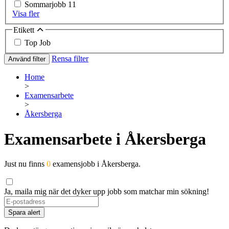
Sommarjobb
11
Visa fler
Etikett
Top Job
Rensa filter
Använd filter
Home
>
Examensarbete
>
Åkersberga
Examensarbete i Åkersberga
Just nu finns
0
examensjobb i Åkersberga.
Ja, maila mig när det dyker upp jobb som matchar min sökning!
If
you
Spara alert
are
a