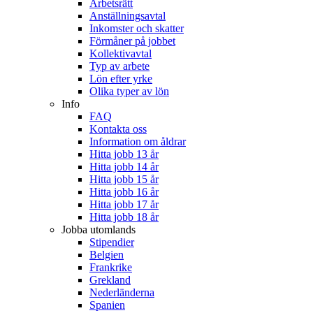
Arbetsrätt
Anställningsavtal
Inkomster och skatter
Förmåner på jobbet
Kollektivavtal
Typ av arbete
Lön efter yrke
Olika typer av lön
Info
FAQ
Kontakta oss
Information om åldrar
Hitta jobb 13 år
Hitta jobb 14 år
Hitta jobb 15 år
Hitta jobb 16 år
Hitta jobb 17 år
Hitta jobb 18 år
Jobba utomlands
Stipendier
Belgien
Frankrike
Grekland
Nederländerna
Spanien