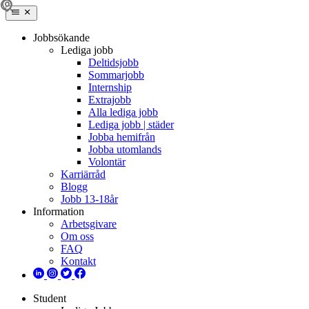
Jobbsökande
Lediga jobb
Deltidsjobb
Sommarjobb
Internship
Extrajobb
Alla lediga jobb
Lediga jobb | städer
Jobba hemifrån
Jobba utomlands
Volontär
Karriärråd
Blogg
Jobb 13-18år
Information
Arbetsgivare
Om oss
FAQ
Kontakt
Student