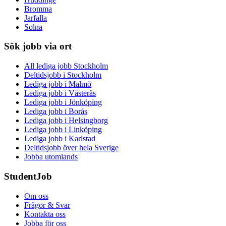
Bromma
Jarfalla
Solna
Sök jobb via ort
All lediga jobb Stockholm
Deltidsjobb i Stockholm
Lediga jobb i Malmö
Lediga jobb i Västerås
Lediga jobb i Jönköping
Lediga jobb i Borås
Lediga jobb i Helsingborg
Lediga jobb i Linköping
Lediga jobb i Karlstad
Deltidsjobb över hela Sverige
Jobba utomlands
StudentJob
Om oss
Frågor & Svar
Kontakta oss
Jobba för oss