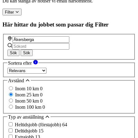
Du kan stänga av notiser vi email närsomhelst.
human,
ignore
Filter
this
field
Här hittar du jobbet som passar dig
Filter
Sök
Sök
Sortera efter
Avstånd
Inom 10 km
0
Inom 25 km
0
Inom 50 km
0
Inom 100 km
0
Typ av anställning
Heltidsjobb (förstajobb)
64
Deltidsjobb
15
Extrajobb
13