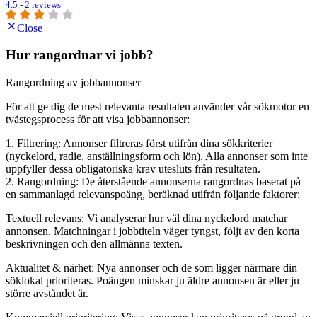
4.5 - 2 reviews
Close
Hur rangordnar vi jobb?
Rangordning av jobbannonser
För att ge dig de mest relevanta resultaten använder vår sökmotor en
tvåstegsprocess för att visa jobbannonser:
1. Filtrering: Annonser filtreras först utifrån dina sökkriterier
(nyckelord, radie, anställningsform och lön). Alla annonser som inte
uppfyller dessa obligatoriska krav utesluts från resultaten.
2. Rangordning: De återstående annonserna rangordnas baserat på
en sammanlagd relevanspoäng, beräknad utifrån följande faktorer:
Textuell relevans: Vi analyserar hur väl dina nyckelord matchar
annonsen. Matchningar i jobbtiteln väger tyngst, följt av den korta
beskrivningen och den allmänna texten.
Aktualitet & närhet: Nya annonser och de som ligger närmare din
söklokal prioriteras. Poängen minskar ju äldre annonsen är eller ju
större avståndet är.