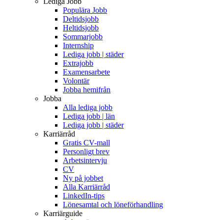
Lediga Jobb
Populära Jobb
Deltidsjobb
Heltidsjobb
Sommarjobb
Internship
Lediga jobb | städer
Extrajobb
Examensarbete
Volontär
Jobba hemifrån
Jobba
Alla lediga jobb
Lediga jobb | län
Lediga jobb | städer
Karriärråd
Gratis CV-mall
Personligt brev
Arbetsintervju
CV
Ny på jobbet
Alla Karriärråd
LinkedIn-tips
Lönesamtal och löneförhandling
Karriärguide