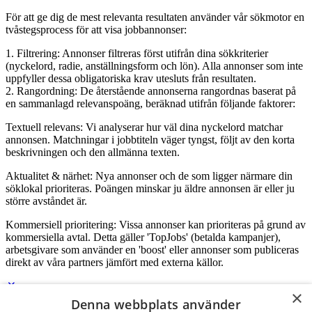
För att ge dig de mest relevanta resultaten använder vår sökmotor en
tvåstegsprocess för att visa jobbannonser:
1. Filtrering: Annonser filtreras först utifrån dina sökkriterier
(nyckelord, radie, anställningsform och lön). Alla annonser som inte
uppfyller dessa obligatoriska krav utesluts från resultaten.
2. Rangordning: De återstående annonserna rangordnas baserat på
en sammanlagd relevanspoäng, beräknad utifrån följande faktorer:
Textuell relevans: Vi analyserar hur väl dina nyckelord matchar
annonsen. Matchningar i jobbtiteln väger tyngst, följt av den korta
beskrivningen och den allmänna texten.
Aktualitet & närhet: Nya annonser och de som ligger närmare din
söklokal prioriteras. Poängen minskar ju äldre annonsen är eller ju
större avståndet är.
Kommersiell prioritering: Vissa annonser kan prioriteras på grund av
kommersiella avtal. Detta gäller 'TopJobs' (betalda kampanjer),
arbetsgivare som använder en 'boost' eller annonser som publiceras
direkt av våra partners jämfört med externa källor.
×
Denna webbplats använder