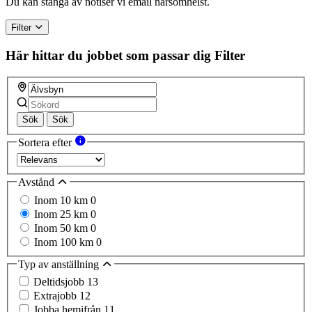
Du kan stänga av notiser vi email närsomhelst.
human,
ignore
Filter
this
field
Här hittar du jobbet som passar dig
Filter
Sök
Sök
Sortera efter
Avstånd
Inom 10 km
0
Inom 25 km
0
Inom 50 km
0
Inom 100 km
0
Typ av anställning
Deltidsjobb
13
Extrajobb
12
Jobba hemifrån
11