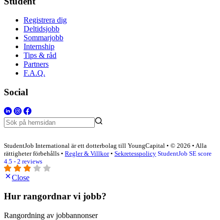
Student
Registrera dig
Deltidsjobb
Sommarjobb
Internship
Tips & råd
Partners
F.A.Q.
Social
StudentJob International är ett dotterbolag till YoungCapital • © 2026 • Alla
rättigheter förbehålls •
Regler & Villkor
•
Sekretesspolicy
StudentJob SE score
4.5 - 2 reviews
Close
Hur rangordnar vi jobb?
Rangordning av jobbannonser