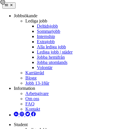
Jobbsökande
Lediga jobb
Deltidsjobb
Sommarjobb
Internship
Extrajobb
Alla lediga jobb
Lediga jobb | städer
Jobba hemifrån
Jobba utomlands
Volontär
Karriärråd
Blogg
Jobb 13-18år
Information
Arbetsgivare
Om oss
FAQ
Kontakt
Student