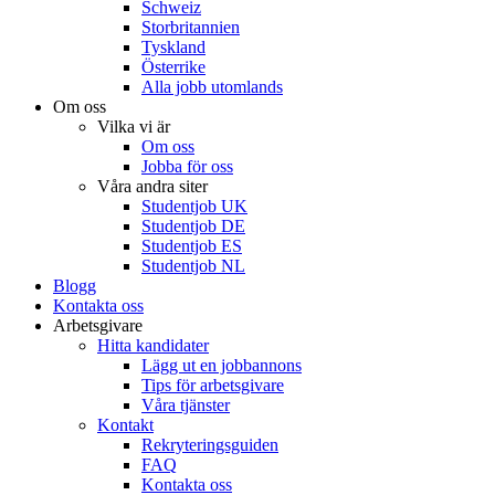
Schweiz
Storbritannien
Tyskland
Österrike
Alla jobb utomlands
Om oss
Vilka vi är
Om oss
Jobba för oss
Våra andra siter
Studentjob UK
Studentjob DE
Studentjob ES
Studentjob NL
Blogg
Kontakta oss
Arbetsgivare
Hitta kandidater
Lägg ut en jobbannons
Tips för arbetsgivare
Våra tjänster
Kontakt
Rekryteringsguiden
FAQ
Kontakta oss