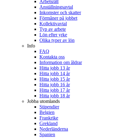
Arbetsrätt
Anställningsavtal
Inkomster och skatter
Förmåner på jobbet
Kollektivavtal
Typ av arbete
Lön efter yrke
Olika typer av lön
Info
FAQ
Kontakta oss
Information om åldrar
Hitta jobb 13 år
Hitta jobb 14 år
Hitta jobb 15 år
Hitta jobb 16 år
Hitta jobb 17 år
Hitta jobb 18 år
Jobba utomlands
Stipendier
Belgien
Frankrike
Grekland
Nederländerna
Spanien