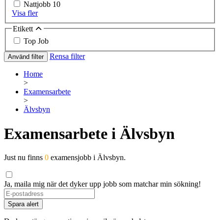
Nattjobb
10
Visa fler
Etikett
Top Job
Rensa filter
Använd filter
Home
>
Examensarbete
>
Älvsbyn
Examensarbete i Älvsbyn
Just nu finns
0
examensjobb i Älvsbyn.
Ja, maila mig när det dyker upp jobb som matchar min sökning!
If
you
Spara alert
are
a