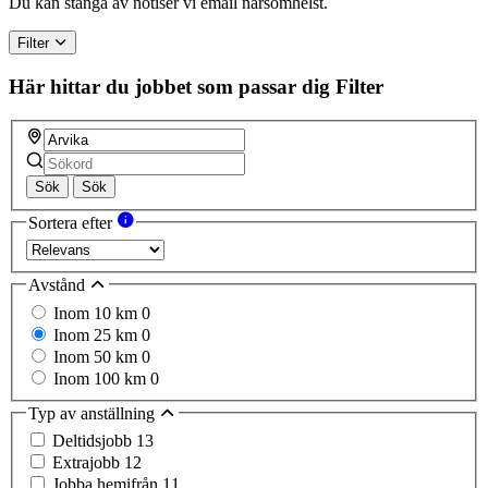
Du kan stänga av notiser vi email närsomhelst.
human,
ignore
Filter
this
field
Här hittar du jobbet som passar dig
Filter
Sök
Sök
Sortera efter
Avstånd
Inom 10 km
0
Inom 25 km
0
Inom 50 km
0
Inom 100 km
0
Typ av anställning
Deltidsjobb
13
Extrajobb
12
Jobba hemifrån
11