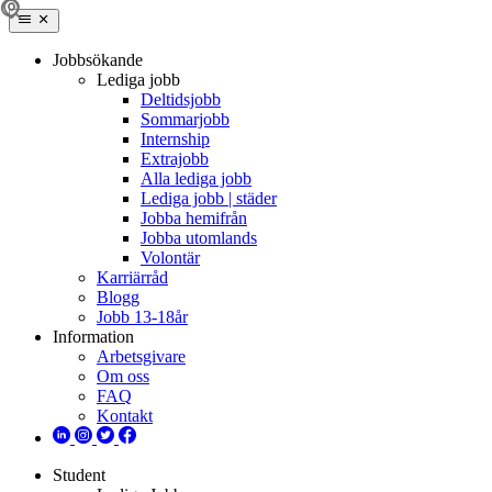
Jobbsökande
Lediga jobb
Deltidsjobb
Sommarjobb
Internship
Extrajobb
Alla lediga jobb
Lediga jobb | städer
Jobba hemifrån
Jobba utomlands
Volontär
Karriärråd
Blogg
Jobb 13-18år
Information
Arbetsgivare
Om oss
FAQ
Kontakt
Student