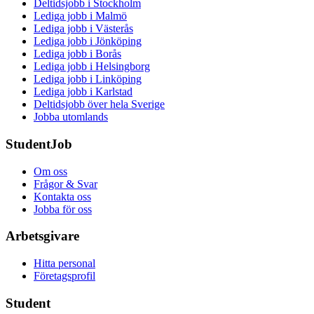
Deltidsjobb i Stockholm
Lediga jobb i Malmö
Lediga jobb i Västerås
Lediga jobb i Jönköping
Lediga jobb i Borås
Lediga jobb i Helsingborg
Lediga jobb i Linköping
Lediga jobb i Karlstad
Deltidsjobb över hela Sverige
Jobba utomlands
StudentJob
Om oss
Frågor & Svar
Kontakta oss
Jobba för oss
Arbetsgivare
Hitta personal
Företagsprofil
Student