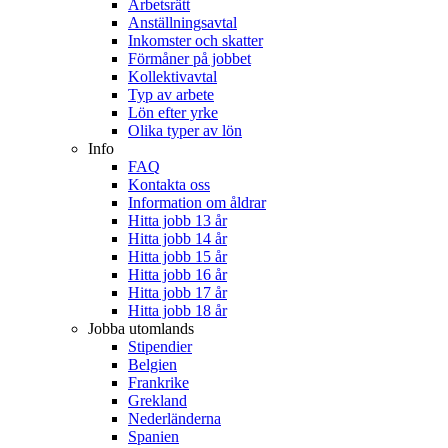
Arbetsrätt
Anställningsavtal
Inkomster och skatter
Förmåner på jobbet
Kollektivavtal
Typ av arbete
Lön efter yrke
Olika typer av lön
Info
FAQ
Kontakta oss
Information om åldrar
Hitta jobb 13 år
Hitta jobb 14 år
Hitta jobb 15 år
Hitta jobb 16 år
Hitta jobb 17 år
Hitta jobb 18 år
Jobba utomlands
Stipendier
Belgien
Frankrike
Grekland
Nederländerna
Spanien