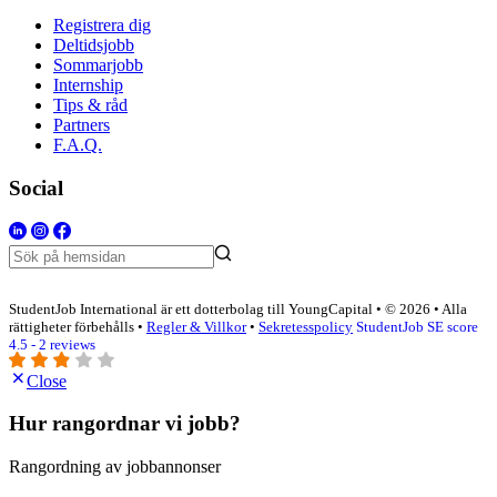
Registrera dig
Deltidsjobb
Sommarjobb
Internship
Tips & råd
Partners
F.A.Q.
Social
StudentJob International är ett dotterbolag till YoungCapital • © 2026 • Alla
rättigheter förbehålls •
Regler & Villkor
•
Sekretesspolicy
StudentJob SE score
4.5 - 2 reviews
Close
Hur rangordnar vi jobb?
Rangordning av jobbannonser