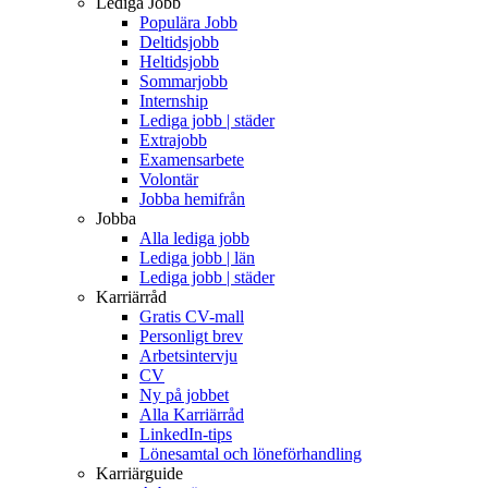
Lediga Jobb
Populära Jobb
Deltidsjobb
Heltidsjobb
Sommarjobb
Internship
Lediga jobb | städer
Extrajobb
Examensarbete
Volontär
Jobba hemifrån
Jobba
Alla lediga jobb
Lediga jobb | län
Lediga jobb | städer
Karriärråd
Gratis CV-mall
Personligt brev
Arbetsintervju
CV
Ny på jobbet
Alla Karriärråd
LinkedIn-tips
Lönesamtal och löneförhandling
Karriärguide