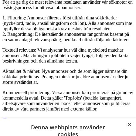
För att ge dig de mest relevanta resultaten använder vår sökmotor en
tvåstegsprocess för att visa jobbannonser:
1. Filtrering: Annonser filtreras först utifrån dina sökkriterier
(nyckelord, radie, anställningsform och lön). Alla annonser som inte
uppfyller dessa obligatoriska krav utesluts från resultaten.
2. Rangordning: De återstående annonserna rangordnas baserat på
en sammanlagd relevanspoäng, beräknad utifrån följande faktorer:
Textuell relevans: Vi analyserar hur väl dina nyckelord matchar
annonsen. Matchningar i jobbtiteln väger tyngst, följt av den korta
beskrivningen och den allmänna texten.
Aktualitet & närhet: Nya annonser och de som ligger närmare din
söklokal prioriteras. Poängen minskar ju äldre annonsen är eller ju
större avståndet är.
Kommersiell prioritering: Vissa annonser kan prioriteras på grund av
kommersiella avtal. Detta gäller 'TopJobs' (betalda kampanjer),
arbetsgivare som använder en 'boost' eller annonser som publiceras
direkt av våra partners jämfört med externa källor.
×
Denna webbplats använder
Logga in som företag
cookies