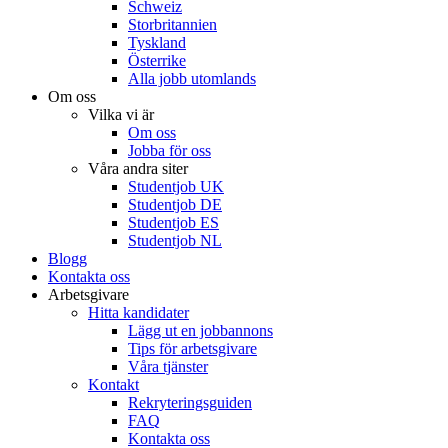
Schweiz
Storbritannien
Tyskland
Österrike
Alla jobb utomlands
Om oss
Vilka vi är
Om oss
Jobba för oss
Våra andra siter
Studentjob UK
Studentjob DE
Studentjob ES
Studentjob NL
Blogg
Kontakta oss
Arbetsgivare
Hitta kandidater
Lägg ut en jobbannons
Tips för arbetsgivare
Våra tjänster
Kontakt
Rekryteringsguiden
FAQ
Kontakta oss