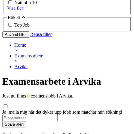
Nattjobb
10
Visa fler
Etikett
Top Job
Rensa filter
Använd filter
Home
>
Examensarbete
>
Arvika
Examensarbete i Arvika
Just nu finns
0
examensjobb i Arvika.
Ja, maila mig när det dyker upp jobb som matchar min sökning!
If
you
Spara alert
are
a