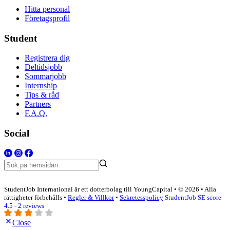
Hitta personal
Företagsprofil
Student
Registrera dig
Deltidsjobb
Sommarjobb
Internship
Tips & råd
Partners
F.A.Q.
Social
StudentJob International är ett dotterbolag till YoungCapital • © 2026 • Alla
rättigheter förbehålls •
Regler & Villkor
•
Sekretesspolicy
StudentJob SE score
4.5 - 2 reviews
Close