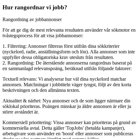
Hur rangordnar vi jobb?
Rangordning av jobbannonser
För att ge dig de mest relevanta resultaten använder vår sökmotor en
tvåstegsprocess för att visa jobbannonser:
1. Filtrering: Annonser filtreras först utifrån dina sökkriterier
(nyckelord, radie, anställningsform och lön). Alla annonser som inte
uppfyller dessa obligatoriska krav utesluts från resultaten.
2. Rangordning: De återstående annonserna rangordnas baserat på
en sammanlagd relevanspoäng, beräknad utifrån följande faktorer:
Textuell relevans: Vi analyserar hur väl dina nyckelord matchar
annonsen. Matchningar i jobbtiteln väger tyngst, följt av den korta
beskrivningen och den allmänna texten.
Aktualitet & närhet: Nya annonser och de som ligger närmare din
söklokal prioriteras. Poängen minskar ju äldre annonsen är eller ju
större avståndet är.
Kommersiell prioritering: Vissa annonser kan prioriteras på grund av
kommersiella avtal. Detta gäller 'TopJobs' (betalda kampanjer),
arbetsgivare som använder en 'boost' eller annonser som publiceras