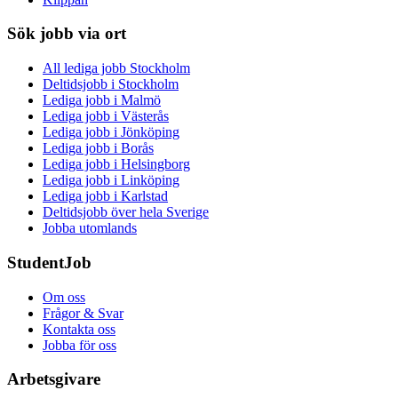
Sök jobb via ort
All lediga jobb Stockholm
Deltidsjobb i Stockholm
Lediga jobb i Malmö
Lediga jobb i Västerås
Lediga jobb i Jönköping
Lediga jobb i Borås
Lediga jobb i Helsingborg
Lediga jobb i Linköping
Lediga jobb i Karlstad
Deltidsjobb över hela Sverige
Jobba utomlands
StudentJob
Om oss
Frågor & Svar
Kontakta oss
Jobba för oss
Arbetsgivare