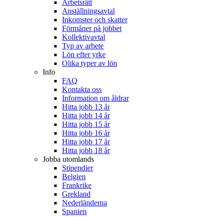
Arbetsrätt
Anställningsavtal
Inkomster och skatter
Förmåner på jobbet
Kollektivavtal
Typ av arbete
Lön efter yrke
Olika typer av lön
Info
FAQ
Kontakta oss
Information om åldrar
Hitta jobb 13 år
Hitta jobb 14 år
Hitta jobb 15 år
Hitta jobb 16 år
Hitta jobb 17 år
Hitta jobb 18 år
Jobba utomlands
Stipendier
Belgien
Frankrike
Grekland
Nederländerna
Spanien