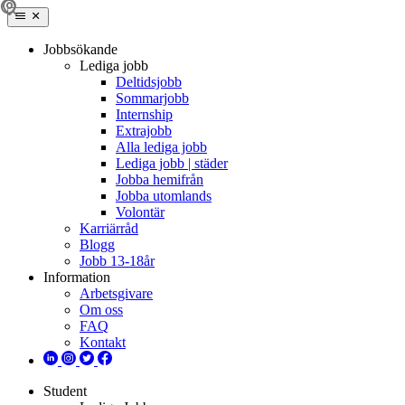
Jobbsökande
Lediga jobb
Deltidsjobb
Sommarjobb
Internship
Extrajobb
Alla lediga jobb
Lediga jobb | städer
Jobba hemifrån
Jobba utomlands
Volontär
Karriärråd
Blogg
Jobb 13-18år
Information
Arbetsgivare
Om oss
FAQ
Kontakt
Student