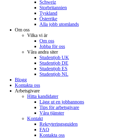
Schweiz
Storbritannien
Tyskland
Österrike
Alla jobb utomlands
Om oss
Vilka vi är
Om oss
Jobba för oss
Våra andra siter
Studentjob UK
Studentjob DE
Studentjob ES
Studentjob NL
Blogg
Kontakta oss
Arbetsgivare
Hitta kandidater
Lägg ut en jobbannons
Tips för arbetsgivare
Våra tjänster
Kontakt
Rekryteringsguiden
FAQ
Kontakta oss