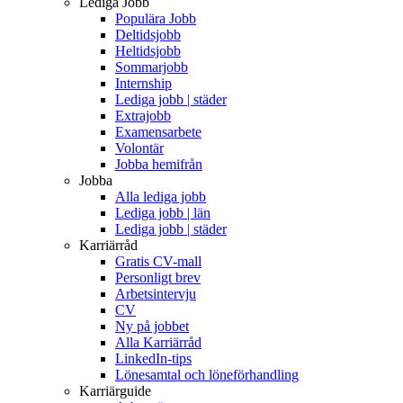
Lediga Jobb
Populära Jobb
Deltidsjobb
Heltidsjobb
Sommarjobb
Internship
Lediga jobb | städer
Extrajobb
Examensarbete
Volontär
Jobba hemifrån
Jobba
Alla lediga jobb
Lediga jobb | län
Lediga jobb | städer
Karriärråd
Gratis CV-mall
Personligt brev
Arbetsintervju
CV
Ny på jobbet
Alla Karriärråd
LinkedIn-tips
Lönesamtal och löneförhandling
Karriärguide