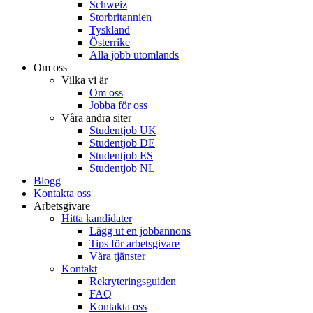
Schweiz
Storbritannien
Tyskland
Österrike
Alla jobb utomlands
Om oss
Vilka vi är
Om oss
Jobba för oss
Våra andra siter
Studentjob UK
Studentjob DE
Studentjob ES
Studentjob NL
Blogg
Kontakta oss
Arbetsgivare
Hitta kandidater
Lägg ut en jobbannons
Tips för arbetsgivare
Våra tjänster
Kontakt
Rekryteringsguiden
FAQ
Kontakta oss