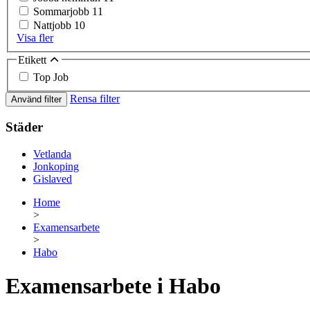
Sommarjobb
11
Nattjobb
10
Visa fler
Etikett
Top Job
Rensa filter
Använd filter
Städer
Vetlanda
Jonkoping
Gislaved
Home
>
Examensarbete
>
Habo
Examensarbete i Habo