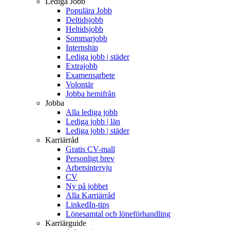
Lediga Jobb
Populära Jobb
Deltidsjobb
Heltidsjobb
Sommarjobb
Internship
Lediga jobb | städer
Extrajobb
Examensarbete
Volontär
Jobba hemifrån
Jobba
Alla lediga jobb
Lediga jobb | län
Lediga jobb | städer
Karriärråd
Gratis CV-mall
Personligt brev
Arbetsintervju
CV
Ny på jobbet
Alla Karriärråd
LinkedIn-tips
Lönesamtal och löneförhandling
Karriärguide