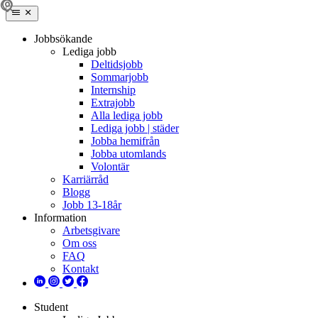
Jobbsökande
Lediga jobb
Deltidsjobb
Sommarjobb
Internship
Extrajobb
Alla lediga jobb
Lediga jobb | städer
Jobba hemifrån
Jobba utomlands
Volontär
Karriärråd
Blogg
Jobb 13-18år
Information
Arbetsgivare
Om oss
FAQ
Kontakt
Student