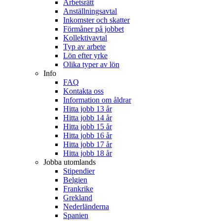
Arbetsrätt
Anställningsavtal
Inkomster och skatter
Förmåner på jobbet
Kollektivavtal
Typ av arbete
Lön efter yrke
Olika typer av lön
Info
FAQ
Kontakta oss
Information om åldrar
Hitta jobb 13 år
Hitta jobb 14 år
Hitta jobb 15 år
Hitta jobb 16 år
Hitta jobb 17 år
Hitta jobb 18 år
Jobba utomlands
Stipendier
Belgien
Frankrike
Grekland
Nederländerna
Spanien