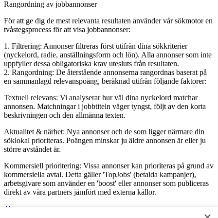
Rangordning av jobbannonser
För att ge dig de mest relevanta resultaten använder vår sökmotor en
tvåstegsprocess för att visa jobbannonser:
1. Filtrering: Annonser filtreras först utifrån dina sökkriterier
(nyckelord, radie, anställningsform och lön). Alla annonser som inte
uppfyller dessa obligatoriska krav utesluts från resultaten.
2. Rangordning: De återstående annonserna rangordnas baserat på
en sammanlagd relevanspoäng, beräknad utifrån följande faktorer:
Textuell relevans: Vi analyserar hur väl dina nyckelord matchar
annonsen. Matchningar i jobbtiteln väger tyngst, följt av den korta
beskrivningen och den allmänna texten.
Aktualitet & närhet: Nya annonser och de som ligger närmare din
söklokal prioriteras. Poängen minskar ju äldre annonsen är eller ju
större avståndet är.
Kommersiell prioritering: Vissa annonser kan prioriteras på grund av
kommersiella avtal. Detta gäller 'TopJobs' (betalda kampanjer),
arbetsgivare som använder en 'boost' eller annonser som publiceras
direkt av våra partners jämfört med externa källor.
×