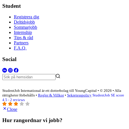
Student
Registrera dig
Deltidsjobb
Sommarjobb
Internship
Tips & råd
Partners
F.A.Q.
Social
StudentJob International är ett dotterbolag till YoungCapital • © 2026 • Alla
rättigheter förbehålls •
Regler & Villkor
•
Sekretesspolicy
StudentJob SE score
4.5 - 2 reviews
Close
Hur rangordnar vi jobb?