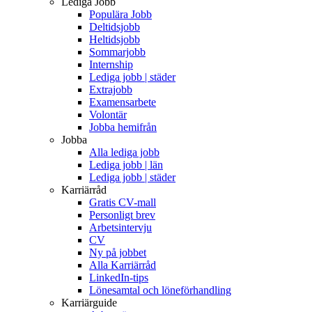
Lediga Jobb
Populära Jobb
Deltidsjobb
Heltidsjobb
Sommarjobb
Internship
Lediga jobb | städer
Extrajobb
Examensarbete
Volontär
Jobba hemifrån
Jobba
Alla lediga jobb
Lediga jobb | län
Lediga jobb | städer
Karriärråd
Gratis CV-mall
Personligt brev
Arbetsintervju
CV
Ny på jobbet
Alla Karriärråd
LinkedIn-tips
Lönesamtal och löneförhandling
Karriärguide