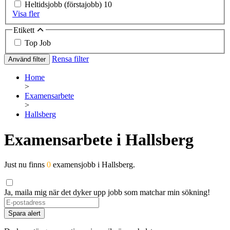
Heltidsjobb (förstajobb)
10
Visa fler
Etikett
Top Job
Rensa filter
Använd filter
Home
>
Examensarbete
>
Hallsberg
Examensarbete i Hallsberg
Just nu finns
0
examensjobb i Hallsberg.
Ja, maila mig när det dyker upp jobb som matchar min sökning!
If
you
Spara alert
are
a