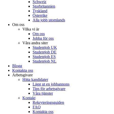
Schweiz
Storbritannien
Tyskland
Österrike
Alla jobb utomlands
Om oss
Vilka vi är
Om oss
Jobba för oss
Våra andra siter
Studentjob UK
Studentjob DE
Studentjob ES
Studentjob NL
Blogg
Kontakta oss
Arbetsgivare
Hitta kandidater
Lägg ut en jobbannons
Tips för arbetsgivare
Våra tjänster
Kontakt
Rekryteringsguiden
FAQ
Kontakta oss