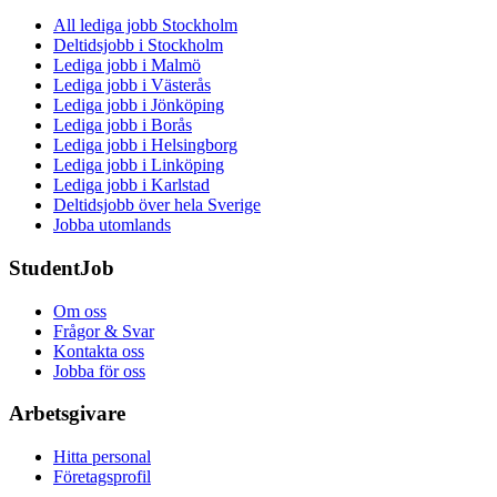
All lediga jobb Stockholm
Deltidsjobb i Stockholm
Lediga jobb i Malmö
Lediga jobb i Västerås
Lediga jobb i Jönköping
Lediga jobb i Borås
Lediga jobb i Helsingborg
Lediga jobb i Linköping
Lediga jobb i Karlstad
Deltidsjobb över hela Sverige
Jobba utomlands
StudentJob
Om oss
Frågor & Svar
Kontakta oss
Jobba för oss
Arbetsgivare
Hitta personal
Företagsprofil