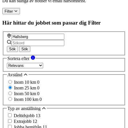
Du kan stänga av notiser vi email närsomhelst.
human,
ignore
Filter
this
field
Här hittar du jobbet som passar dig
Filter
Sök
Sök
Sortera efter
Avstånd
Inom 10 km
0
Inom 25 km
0
Inom 50 km
0
Inom 100 km
0
Typ av anställning
Deltidsjobb
13
Extrajobb
12
Jobba hemifrån
11