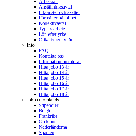
Arbetsrätt
Anställningsavtal
Inkomster och skatter
Förmåner på jobbet
Kollektivavtal
Typ av arbete
Lön efter yrke
Olika typer av lön
Info
FAQ
Kontakta oss
Information om åldrar
Hitta jobb 13 år
Hitta jobb 14 år
Hitta jobb 15 år
Hitta jobb 16 år
Hitta jobb 17 år
Hitta jobb 18 år
Jobba utomlands
Stipendier
Belgien
Frankrike
Grekland
Nederländerna
Spanien