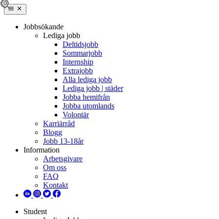
Jobbsökande
Lediga jobb
Deltidsjobb
Sommarjobb
Internship
Extrajobb
Alla lediga jobb
Lediga jobb | städer
Jobba hemifrån
Jobba utomlands
Volontär
Karriärråd
Blogg
Jobb 13-18år
Information
Arbetsgivare
Om oss
FAQ
Kontakt
Student