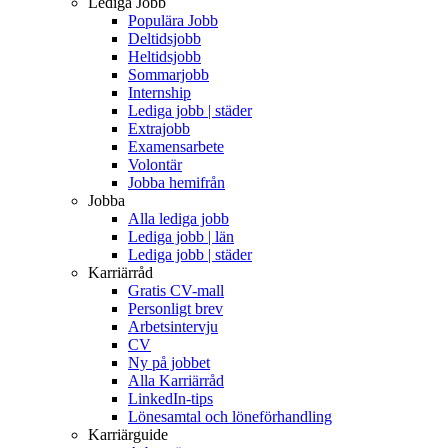
Lediga Jobb
Populära Jobb
Deltidsjobb
Heltidsjobb
Sommarjobb
Internship
Lediga jobb | städer
Extrajobb
Examensarbete
Volontär
Jobba hemifrån
Jobba
Alla lediga jobb
Lediga jobb | län
Lediga jobb | städer
Karriärråd
Gratis CV-mall
Personligt brev
Arbetsintervju
CV
Ny på jobbet
Alla Karriärråd
LinkedIn-tips
Lönesamtal och löneförhandling
Karriärguide