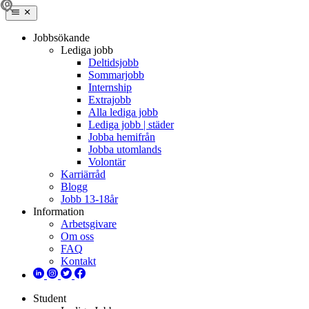
Jobbsökande
Lediga jobb
Deltidsjobb
Sommarjobb
Internship
Extrajobb
Alla lediga jobb
Lediga jobb | städer
Jobba hemifrån
Jobba utomlands
Volontär
Karriärråd
Blogg
Jobb 13-18år
Information
Arbetsgivare
Om oss
FAQ
Kontakt
Student