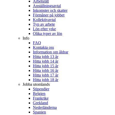
Arbetsrätt
Anställningsavtal
Inkomster och skatter
Förmåner på jobbet
Kollektivavtal
Typ av arbete
Lön efter yrke
Olika typer av lön
Info
FAQ
Kontakta oss
Information om åldrar
Hitta jobb 13 år
Hitta jobb 14 år
Hitta jobb 15 år
Hitta jobb 16 år
Hitta jobb 17 år
Hitta jobb 18 år
Jobba utomlands
Stipendier
Belgien
Frankrike
Grekland
Nederländerna
Spanien