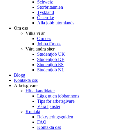
Schweiz
Storbritannien
Tyskland
Österrike
Alla jobb utomlands
Om oss
Vilka vi är
Om oss
Jobba för oss
Våra andra siter
Studentjob UK
Studentjob DE
Studentjob ES
Studentjob NL
Blogg
Kontakta oss
Arbetsgivare
Hitta kandidater
Lägg ut en jobbannons
Tips för arbetsgivare
Våra tjänster
Kontakt
Rekryteringsguiden
FAQ
Kontakta oss