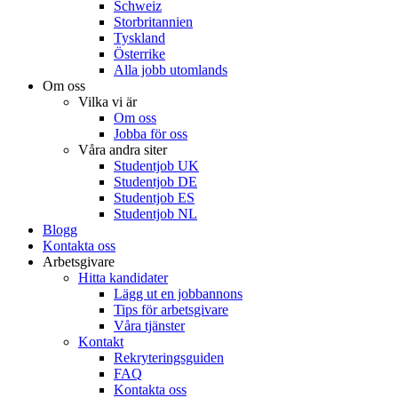
Schweiz
Storbritannien
Tyskland
Österrike
Alla jobb utomlands
Om oss
Vilka vi är
Om oss
Jobba för oss
Våra andra siter
Studentjob UK
Studentjob DE
Studentjob ES
Studentjob NL
Blogg
Kontakta oss
Arbetsgivare
Hitta kandidater
Lägg ut en jobbannons
Tips för arbetsgivare
Våra tjänster
Kontakt
Rekryteringsguiden
FAQ
Kontakta oss