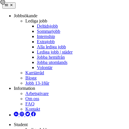
Jobbsökande
Lediga jobb
Deltidsjobb
Sommarjobb
Internship
Extrajobb
Alla lediga jobb
Lediga jobb | städer
Jobba hemifrån
Jobba utomlands
Volontär
Karriärråd
Blogg
Jobb 13-18år
Information
Arbetsgivare
Om oss
FAQ
Kontakt
Student