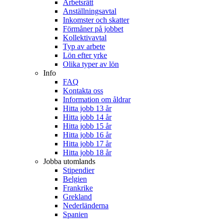
Arbetsrätt
Anställningsavtal
Inkomster och skatter
Förmåner på jobbet
Kollektivavtal
Typ av arbete
Lön efter yrke
Olika typer av lön
Info
FAQ
Kontakta oss
Information om åldrar
Hitta jobb 13 år
Hitta jobb 14 år
Hitta jobb 15 år
Hitta jobb 16 år
Hitta jobb 17 år
Hitta jobb 18 år
Jobba utomlands
Stipendier
Belgien
Frankrike
Grekland
Nederländerna
Spanien