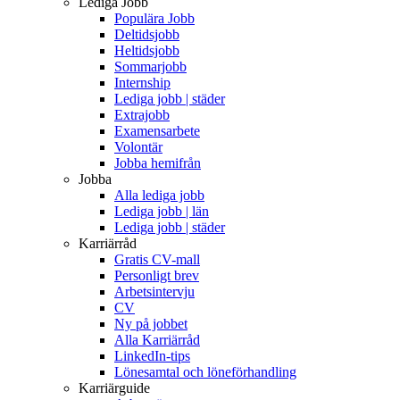
Lediga Jobb
Populära Jobb
Deltidsjobb
Heltidsjobb
Sommarjobb
Internship
Lediga jobb | städer
Extrajobb
Examensarbete
Volontär
Jobba hemifrån
Jobba
Alla lediga jobb
Lediga jobb | län
Lediga jobb | städer
Karriärråd
Gratis CV-mall
Personligt brev
Arbetsintervju
CV
Ny på jobbet
Alla Karriärråd
LinkedIn-tips
Lönesamtal och löneförhandling
Karriärguide