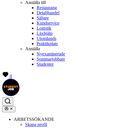
Anställa till
Restaurang
Detaljhandel
Säljare
Kundservice
Logistik
Läxhjälp
Utomlands
Praktikplats
Anställa
Nyexaminerade
Sommarjobbare
Studenter
0
ARBETSSÖKANDE
Skapa profil