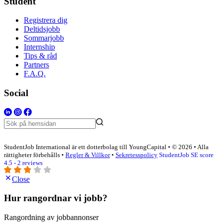
Student
Registrera dig
Deltidsjobb
Sommarjobb
Internship
Tips & råd
Partners
F.A.Q.
Social
StudentJob International är ett dotterbolag till YoungCapital • © 2026 • Alla
rättigheter förbehålls •
Regler & Villkor
•
Sekretesspolicy
StudentJob SE score
4.5 - 2 reviews
Close
Hur rangordnar vi jobb?
Rangordning av jobbannonser