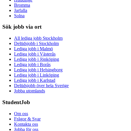
Bromma
Jarfalla
Solna
Sök jobb via ort
All lediga jobb Stockholm
Deltidsjobb i Stockholm
Lediga jobb i Malmö
Lediga jobb i Västerås
Lediga jobb i Jönköping
Lediga jobb i Borås
Lediga jobb i Helsingborg
Lediga jobb i Linköping
Lediga jobb i Karlstad
Deltidsjobb över hela Sverige
Jobba utomlands
StudentJob
Om oss
Frågor & Svar
Kontakta oss
Jobba för oss