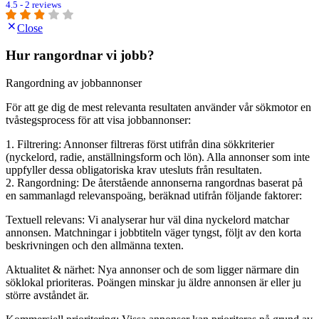
4.5 - 2 reviews
Close
Hur rangordnar vi jobb?
Rangordning av jobbannonser
För att ge dig de mest relevanta resultaten använder vår sökmotor en
tvåstegsprocess för att visa jobbannonser:
1. Filtrering: Annonser filtreras först utifrån dina sökkriterier
(nyckelord, radie, anställningsform och lön). Alla annonser som inte
uppfyller dessa obligatoriska krav utesluts från resultaten.
2. Rangordning: De återstående annonserna rangordnas baserat på
en sammanlagd relevanspoäng, beräknad utifrån följande faktorer:
Textuell relevans: Vi analyserar hur väl dina nyckelord matchar
annonsen. Matchningar i jobbtiteln väger tyngst, följt av den korta
beskrivningen och den allmänna texten.
Aktualitet & närhet: Nya annonser och de som ligger närmare din
söklokal prioriteras. Poängen minskar ju äldre annonsen är eller ju
större avståndet är.