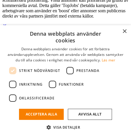
Kommersiell prioritering: Vissa annonser kan prioriteras på grund av
kommersiella avtal. Detta gäller 'TopJobs' (betalda kampanjer),
arbetsgivare som använder en 'boost' eller annonser som publiceras
direkt av våra partners jämfört med externa källor.
×
Denna webbplats använder
Logga in som företag
cookies
Denna webbplats använder cookies för att förbättra
E-post
*
användarupplevelsen. Genom att använda vår webbplats samtycker
du till alla cookies i enlighet med vår cookiepolicy.
Läs mer
Lösenord
STRIKT NÖDVÄNDIGT
PRESTANDA
kom ihåg mig
glömt ditt lösenord?
logga in
INRIKTNING
FUNKTIONER
Kostnadsfri företagsprofil
OKLASSIFICERADE
Om du har företagskonto hos StudentJob SE, kan du enkelt logga in
och söka efter passande kandidater till ditt företag.
ACCEPTERA ALLA
AVVISA ALLT
Har du inte ett företagskonto?
VISA DETALJER