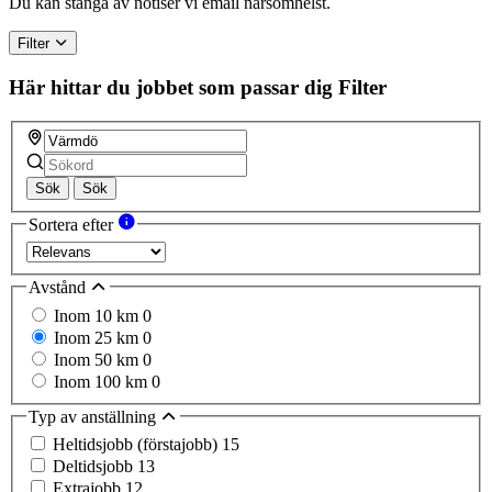
Du kan stänga av notiser vi email närsomhelst.
Filter
Här hittar du jobbet som passar dig
Filter
Sök
Sök
Sortera efter
Avstånd
Inom 10 km
0
Inom 25 km
0
Inom 50 km
0
Inom 100 km
0
Typ av anställning
Heltidsjobb (förstajobb)
15
Deltidsjobb
13
Extrajobb
12