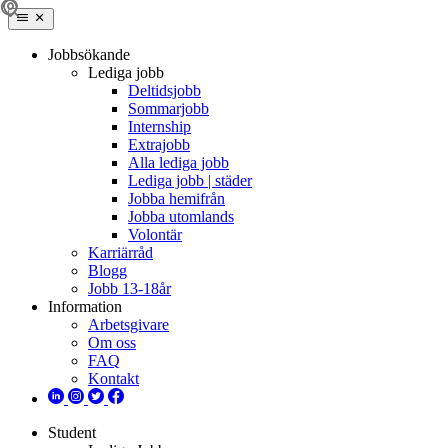
Jobbsökande
Lediga jobb
Deltidsjobb
Sommarjobb
Internship
Extrajobb
Alla lediga jobb
Lediga jobb | städer
Jobba hemifrån
Jobba utomlands
Volontär
Karriärråd
Blogg
Jobb 13-18år
Information
Arbetsgivare
Om oss
FAQ
Kontakt
Student