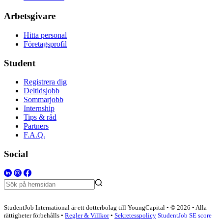
Arbetsgivare
Hitta personal
Företagsprofil
Student
Registrera dig
Deltidsjobb
Sommarjobb
Internship
Tips & råd
Partners
F.A.Q.
Social
StudentJob International är ett dotterbolag till YoungCapital • © 2026 • Alla
rättigheter förbehålls •
Regler & Villkor
•
Sekretesspolicy
StudentJob SE score