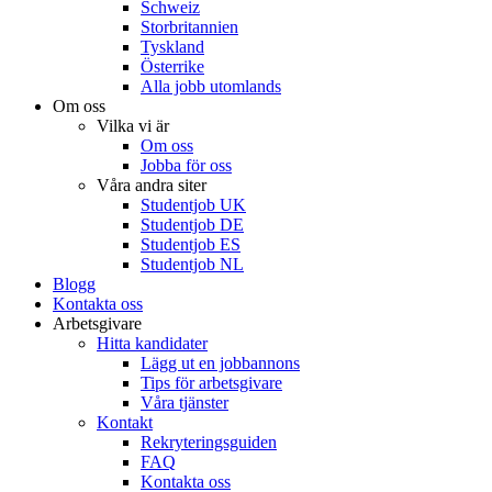
Schweiz
Storbritannien
Tyskland
Österrike
Alla jobb utomlands
Om oss
Vilka vi är
Om oss
Jobba för oss
Våra andra siter
Studentjob UK
Studentjob DE
Studentjob ES
Studentjob NL
Blogg
Kontakta oss
Arbetsgivare
Hitta kandidater
Lägg ut en jobbannons
Tips för arbetsgivare
Våra tjänster
Kontakt
Rekryteringsguiden
FAQ
Kontakta oss