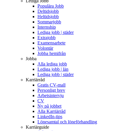
Lediga Jobb
Populära Jobb
Deltidsjobb
Heltidsjobb
Sommarjobb
Internship
Lediga jobb | städer
Extrajobb
Examensarbete
Volontär
Jobba hemifrån
Jobba
Alla lediga jobb
Lediga jobb | län
Lediga jobb | städer
Karriärråd
Gratis CV-mall
Personligt brev
Arbetsintervju
CV
Ny på jobbet
Alla Karriärråd
LinkedIn-tips
Lönesamtal och löneförhandling
Karriärguide