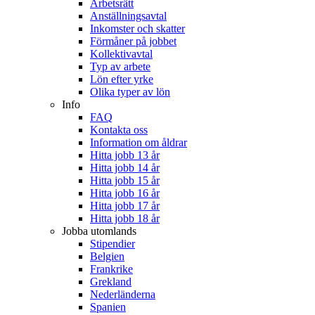
Arbetsrätt
Anställningsavtal
Inkomster och skatter
Förmåner på jobbet
Kollektivavtal
Typ av arbete
Lön efter yrke
Olika typer av lön
Info
FAQ
Kontakta oss
Information om åldrar
Hitta jobb 13 år
Hitta jobb 14 år
Hitta jobb 15 år
Hitta jobb 16 år
Hitta jobb 17 år
Hitta jobb 18 år
Jobba utomlands
Stipendier
Belgien
Frankrike
Grekland
Nederländerna
Spanien