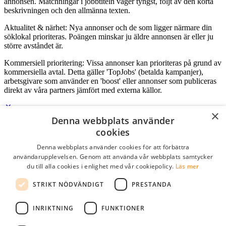
annonsen. Matchningar i jobbtiteln väger tyngst, följt av den korta
beskrivningen och den allmänna texten.
Aktualitet & närhet: Nya annonser och de som ligger närmare din
söklokal prioriteras. Poängen minskar ju äldre annonsen är eller ju
större avståndet är.
Kommersiell prioritering: Vissa annonser kan prioriteras på grund av
kommersiella avtal. Detta gäller 'TopJobs' (betalda kampanjer),
arbetsgivare som använder en 'boost' eller annonser som publiceras
direkt av våra partners jämfört med externa källor.
×
Denna webbplats använder
Logga in som företag
cookies
Denna webbplats använder cookies för att förbättra
E-post
*
användarupplevelsen. Genom att använda vår webbplats samtycker
du till alla cookies i enlighet med vår cookiepolicy.
Läs mer
Lösenord
STRIKT NÖDVÄNDIGT
PRESTANDA
kom ihåg mig
glömt ditt lösenord?
logga in
INRIKTNING
FUNKTIONER