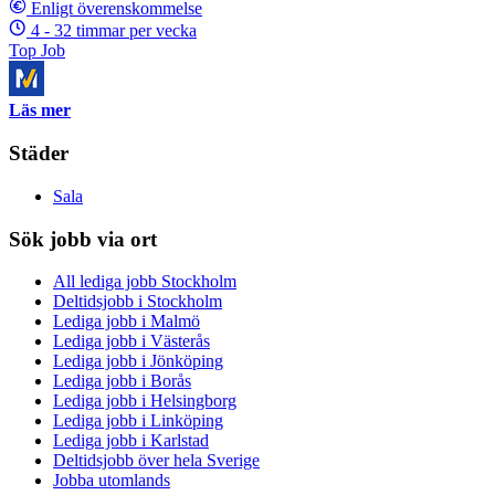
Enligt överenskommelse
4 - 32 timmar per vecka
Top Job
Läs mer
Städer
Sala
Sök jobb via ort
All lediga jobb Stockholm
Deltidsjobb i Stockholm
Lediga jobb i Malmö
Lediga jobb i Västerås
Lediga jobb i Jönköping
Lediga jobb i Borås
Lediga jobb i Helsingborg
Lediga jobb i Linköping
Lediga jobb i Karlstad
Deltidsjobb över hela Sverige
Jobba utomlands