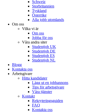
Schweiz
Storbritannien
Tyskland
Österrike
Alla jobb utomlands
Om oss
Vilka vi är
Om oss
Jobba för oss
Våra andra siter
Studentjob UK
Studentjob DE
Studentjob ES
Studentjob NL
Blogg
Kontakta oss
Arbetsgivare
Hitta kandidater
Lägg ut en jobbannons
Tips för arbetsgivare
Våra tjänster
Kontakt
Rekryteringsguiden
FAQ
Kontakta oss