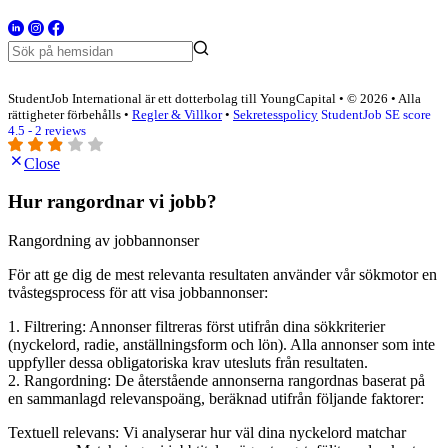
StudentJob International är ett dotterbolag till YoungCapital • © 2026 • Alla
rättigheter förbehålls •
Regler & Villkor
•
Sekretesspolicy
StudentJob SE score
4.5 - 2 reviews
Close
Hur rangordnar vi jobb?
Rangordning av jobbannonser
För att ge dig de mest relevanta resultaten använder vår sökmotor en
tvåstegsprocess för att visa jobbannonser:
1. Filtrering: Annonser filtreras först utifrån dina sökkriterier
(nyckelord, radie, anställningsform och lön). Alla annonser som inte
uppfyller dessa obligatoriska krav utesluts från resultaten.
2. Rangordning: De återstående annonserna rangordnas baserat på
en sammanlagd relevanspoäng, beräknad utifrån följande faktorer:
Textuell relevans: Vi analyserar hur väl dina nyckelord matchar