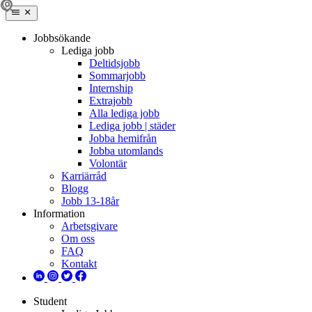
Jobbsökande
Lediga jobb
Deltidsjobb
Sommarjobb
Internship
Extrajobb
Alla lediga jobb
Lediga jobb | städer
Jobba hemifrån
Jobba utomlands
Volontär
Karriärråd
Blogg
Jobb 13-18år
Information
Arbetsgivare
Om oss
FAQ
Kontakt
Student