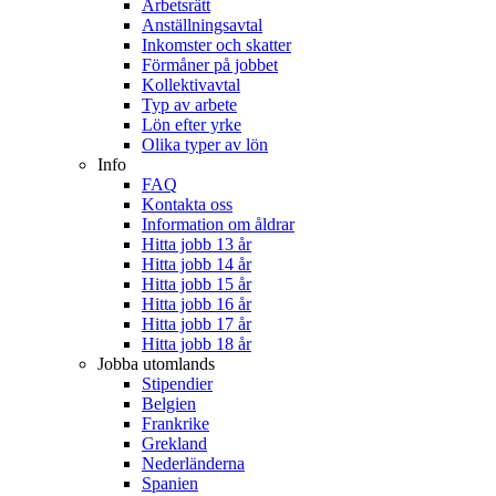
Arbetsrätt
Anställningsavtal
Inkomster och skatter
Förmåner på jobbet
Kollektivavtal
Typ av arbete
Lön efter yrke
Olika typer av lön
Info
FAQ
Kontakta oss
Information om åldrar
Hitta jobb 13 år
Hitta jobb 14 år
Hitta jobb 15 år
Hitta jobb 16 år
Hitta jobb 17 år
Hitta jobb 18 år
Jobba utomlands
Stipendier
Belgien
Frankrike
Grekland
Nederländerna
Spanien