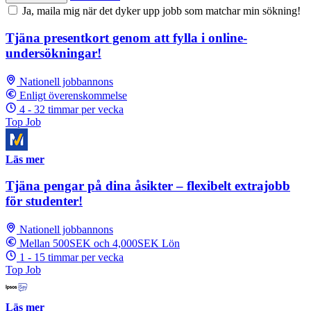
Ja, maila mig när det dyker upp jobb som matchar min sökning!
Tjäna presentkort genom att fylla i online-
undersökningar!
Nationell jobbannons
Enligt överenskommelse
4 - 32 timmar per vecka
Top Job
Läs mer
Tjäna pengar på dina åsikter – flexibelt extrajobb
för studenter!
Nationell jobbannons
Mellan 500SEK och 4,000SEK Lön
1 - 15 timmar per vecka
Top Job
Läs mer