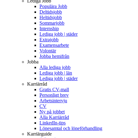
Lediga Jobb
Populära Jobb
Deltidsjobb
Heltidsjobb
Sommarjobb
Internship
Lediga jobb | städer
Extrajobb
Examensarbete
Volontär
Jobba hemifrån
Jobba
Alla lediga jobb
Lediga jobb | län
Lediga jobb | städer
Karriärråd
Gratis CV-mall
Personligt brev
Arbetsintervju
CV
Ny på jobbet
Alla Karriärråd
LinkedIn-tips
Lönesamtal och löneförhandling
Karriärguide