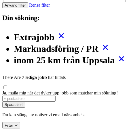
Rensa filter
Använd filter
Din sökning:
Extrajobb
Marknadsföring / PR
inom 25 km från Uppsala
There Are
7 lediga jobb
har hittats
Ja, maila mig när det dyker upp jobb som matchar min sökning!
Spara alert
Du kan stänga av notiser vi email närsomhelst.
Filter