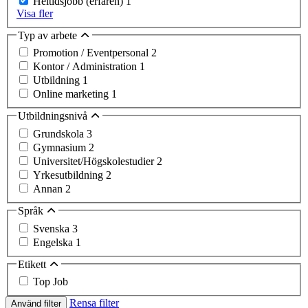
Heltidsjobb (erfaren)
1
Visa fler
Typ av arbete
Promotion / Eventpersonal
2
Kontor / Administration
1
Utbildning
1
Online marketing
1
Utbildningsnivå
Grundskola
3
Gymnasium
2
Universitet/Högskolestudier
2
Yrkesutbildning
2
Annan
2
Språk
Svenska
3
Engelska
1
Etikett
Top Job
Rensa filter
Använd filter