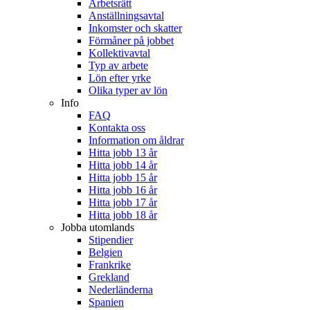
Arbetsrätt
Anställningsavtal
Inkomster och skatter
Förmåner på jobbet
Kollektivavtal
Typ av arbete
Lön efter yrke
Olika typer av lön
Info
FAQ
Kontakta oss
Information om åldrar
Hitta jobb 13 år
Hitta jobb 14 år
Hitta jobb 15 år
Hitta jobb 16 år
Hitta jobb 17 år
Hitta jobb 18 år
Jobba utomlands
Stipendier
Belgien
Frankrike
Grekland
Nederländerna
Spanien