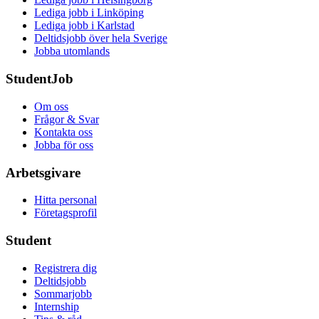
Lediga jobb i Linköping
Lediga jobb i Karlstad
Deltidsjobb över hela Sverige
Jobba utomlands
StudentJob
Om oss
Frågor & Svar
Kontakta oss
Jobba för oss
Arbetsgivare
Hitta personal
Företagsprofil
Student
Registrera dig
Deltidsjobb
Sommarjobb
Internship