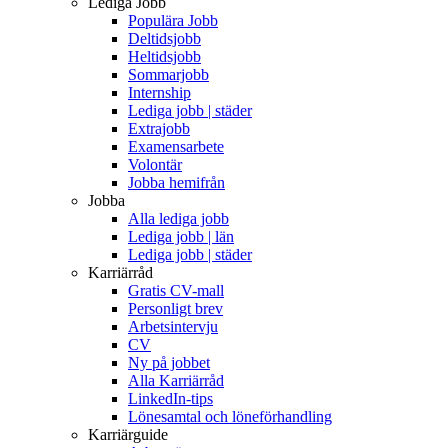
Lediga Jobb
Populära Jobb
Deltidsjobb
Heltidsjobb
Sommarjobb
Internship
Lediga jobb | städer
Extrajobb
Examensarbete
Volontär
Jobba hemifrån
Jobba
Alla lediga jobb
Lediga jobb | län
Lediga jobb | städer
Karriärråd
Gratis CV-mall
Personligt brev
Arbetsintervju
CV
Ny på jobbet
Alla Karriärråd
LinkedIn-tips
Lönesamtal och löneförhandling
Karriärguide