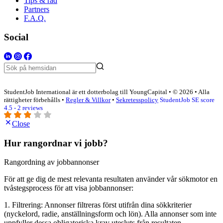
Tips & råd
Partners
F.A.Q.
Social
StudentJob International är ett dotterbolag till YoungCapital • © 2026 • Alla
rättigheter förbehålls •
Regler & Villkor
•
Sekretesspolicy
StudentJob SE score
4.5 - 2 reviews
Close
Hur rangordnar vi jobb?
Rangordning av jobbannonser
För att ge dig de mest relevanta resultaten använder vår sökmotor en
tvåstegsprocess för att visa jobbannonser:
1. Filtrering: Annonser filtreras först utifrån dina sökkriterier
(nyckelord, radie, anställningsform och lön). Alla annonser som inte
uppfyller dessa obligatoriska krav utesluts från resultaten.