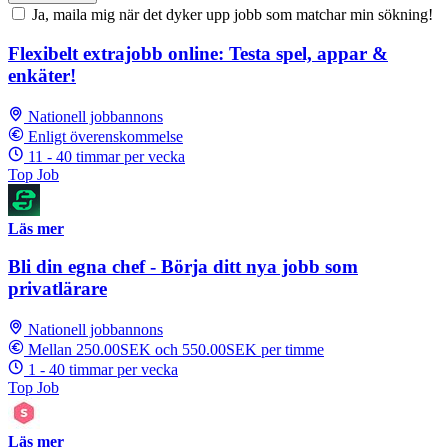
Ja, maila mig när det dyker upp jobb som matchar min sökning!
Flexibelt extrajobb online: Testa spel, appar &
enkäter!
Nationell jobbannons
Enligt överenskommelse
11 - 40 timmar per vecka
Top Job
Läs mer
Bli din egna chef - Börja ditt nya jobb som
privatlärare
Nationell jobbannons
Mellan 250.00SEK och 550.00SEK per timme
1 - 40 timmar per vecka
Top Job
Läs mer