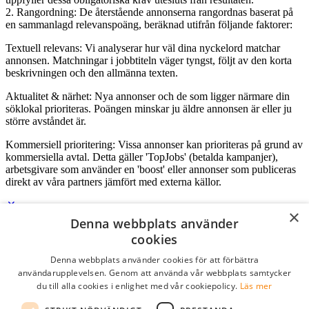
2. Rangordning: De återstående annonserna rangordnas baserat på
en sammanlagd relevanspoäng, beräknad utifrån följande faktorer:
Textuell relevans: Vi analyserar hur väl dina nyckelord matchar
annonsen. Matchningar i jobbtiteln väger tyngst, följt av den korta
beskrivningen och den allmänna texten.
Aktualitet & närhet: Nya annonser och de som ligger närmare din
söklokal prioriteras. Poängen minskar ju äldre annonsen är eller ju
större avståndet är.
Kommersiell prioritering: Vissa annonser kan prioriteras på grund av
kommersiella avtal. Detta gäller 'TopJobs' (betalda kampanjer),
arbetsgivare som använder en 'boost' eller annonser som publiceras
direkt av våra partners jämfört med externa källor.
×
Denna webbplats använder
Logga in som företag
cookies
Denna webbplats använder cookies för att förbättra
E-post
*
användarupplevelsen. Genom att använda vår webbplats samtycker
du till alla cookies i enlighet med vår cookiepolicy.
Läs mer
Lösenord