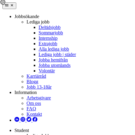
Jobbsökande
Lediga jobb
Deltidsjobb
Sommarjobb
Internship
Extrajobb
Alla lediga jobb
Lediga jobb | städer
Jobba hemifrån
Jobba utomlands
Volontär
Karriärråd
Blogg
Jobb 13-18år
Information
Arbetsgivare
Om oss
FAQ
Kontakt
Student