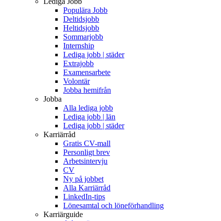
Lediga Jobb
Populära Jobb
Deltidsjobb
Heltidsjobb
Sommarjobb
Internship
Lediga jobb | städer
Extrajobb
Examensarbete
Volontär
Jobba hemifrån
Jobba
Alla lediga jobb
Lediga jobb | län
Lediga jobb | städer
Karriärråd
Gratis CV-mall
Personligt brev
Arbetsintervju
CV
Ny på jobbet
Alla Karriärråd
LinkedIn-tips
Lönesamtal och löneförhandling
Karriärguide