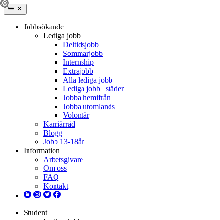
Jobbsökande
Lediga jobb
Deltidsjobb
Sommarjobb
Internship
Extrajobb
Alla lediga jobb
Lediga jobb | städer
Jobba hemifrån
Jobba utomlands
Volontär
Karriärråd
Blogg
Jobb 13-18år
Information
Arbetsgivare
Om oss
FAQ
Kontakt
Student