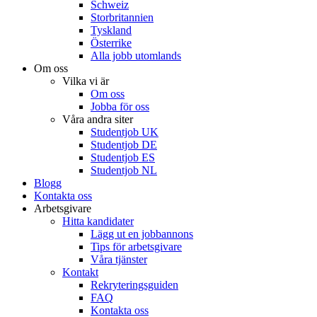
Schweiz
Storbritannien
Tyskland
Österrike
Alla jobb utomlands
Om oss
Vilka vi är
Om oss
Jobba för oss
Våra andra siter
Studentjob UK
Studentjob DE
Studentjob ES
Studentjob NL
Blogg
Kontakta oss
Arbetsgivare
Hitta kandidater
Lägg ut en jobbannons
Tips för arbetsgivare
Våra tjänster
Kontakt
Rekryteringsguiden
FAQ
Kontakta oss