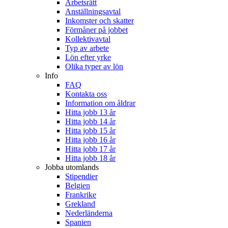
Arbetsrätt
Anställningsavtal
Inkomster och skatter
Förmåner på jobbet
Kollektivavtal
Typ av arbete
Lön efter yrke
Olika typer av lön
Info
FAQ
Kontakta oss
Information om åldrar
Hitta jobb 13 år
Hitta jobb 14 år
Hitta jobb 15 år
Hitta jobb 16 år
Hitta jobb 17 år
Hitta jobb 18 år
Jobba utomlands
Stipendier
Belgien
Frankrike
Grekland
Nederländerna
Spanien