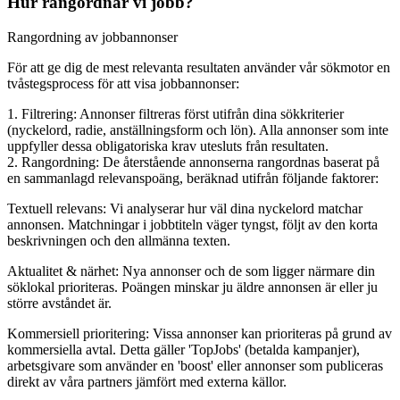
Hur rangordnar vi jobb?
Rangordning av jobbannonser
För att ge dig de mest relevanta resultaten använder vår sökmotor en
tvåstegsprocess för att visa jobbannonser:
1. Filtrering: Annonser filtreras först utifrån dina sökkriterier
(nyckelord, radie, anställningsform och lön). Alla annonser som inte
uppfyller dessa obligatoriska krav utesluts från resultaten.
2. Rangordning: De återstående annonserna rangordnas baserat på
en sammanlagd relevanspoäng, beräknad utifrån följande faktorer:
Textuell relevans: Vi analyserar hur väl dina nyckelord matchar
annonsen. Matchningar i jobbtiteln väger tyngst, följt av den korta
beskrivningen och den allmänna texten.
Aktualitet & närhet: Nya annonser och de som ligger närmare din
söklokal prioriteras. Poängen minskar ju äldre annonsen är eller ju
större avståndet är.
Kommersiell prioritering: Vissa annonser kan prioriteras på grund av
kommersiella avtal. Detta gäller 'TopJobs' (betalda kampanjer),
arbetsgivare som använder en 'boost' eller annonser som publiceras
direkt av våra partners jämfört med externa källor.