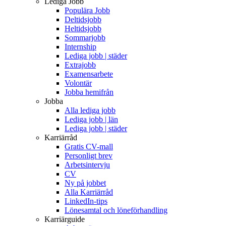
Lediga Jobb
Populära Jobb
Deltidsjobb
Heltidsjobb
Sommarjobb
Internship
Lediga jobb | städer
Extrajobb
Examensarbete
Volontär
Jobba hemifrån
Jobba
Alla lediga jobb
Lediga jobb | län
Lediga jobb | städer
Karriärråd
Gratis CV-mall
Personligt brev
Arbetsintervju
CV
Ny på jobbet
Alla Karriärråd
LinkedIn-tips
Lönesamtal och löneförhandling
Karriärguide