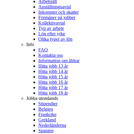
Arbetsrätt
Anställningsavtal
Inkomster och skatter
Förmåner på jobbet
Kollektivavtal
Typ av arbete
Lön efter yrke
Olika typer av lön
Info
FAQ
Kontakta oss
Information om åldrar
Hitta jobb 13 år
Hitta jobb 14 år
Hitta jobb 15 år
Hitta jobb 16 år
Hitta jobb 17 år
Hitta jobb 18 år
Jobba utomlands
Stipendier
Belgien
Frankrike
Grekland
Nederländerna
Spanien