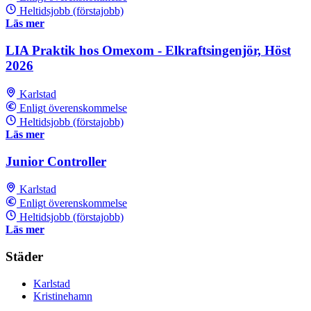
Heltidsjobb (förstajobb)
Läs mer
LIA Praktik hos Omexom - Elkraftsingenjör, Höst
2026
Karlstad
Enligt överenskommelse
Heltidsjobb (förstajobb)
Läs mer
Junior Controller
Karlstad
Enligt överenskommelse
Heltidsjobb (förstajobb)
Läs mer
Städer
Karlstad
Kristinehamn