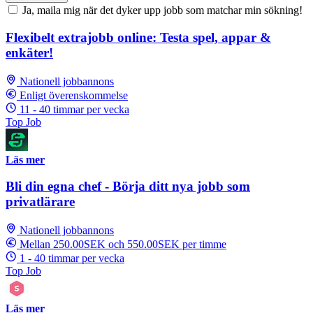
Ja, maila mig när det dyker upp jobb som matchar min sökning!
Flexibelt extrajobb online: Testa spel, appar &
enkäter!
Nationell jobbannons
Enligt överenskommelse
11 - 40 timmar per vecka
Top Job
Läs mer
Bli din egna chef - Börja ditt nya jobb som
privatlärare
Nationell jobbannons
Mellan 250.00SEK och 550.00SEK per timme
1 - 40 timmar per vecka
Top Job
Läs mer