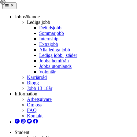
Jobbsökande
Lediga jobb
Deltidsjobb
Sommarjobb
Internship
Extrajobb
Alla lediga jobb
Lediga jobb | städer
Jobba hemifrån
Jobba utomlands
Volontär
Karriärråd
Blogg
Jobb 13-18år
Information
Arbetsgivare
Om oss
FAQ
Kontakt
Student