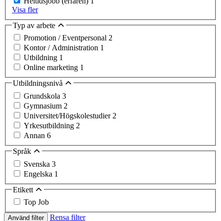
Heltidsjobb (erfaren)
1
Visa fler
Typ av arbete
Promotion / Eventpersonal
2
Kontor / Administration
1
Utbildning
1
Online marketing
1
Utbildningsnivå
Grundskola
3
Gymnasium
2
Universitet/Högskolestudier
2
Yrkesutbildning
2
Annan
6
Språk
Svenska
3
Engelska
1
Etikett
Top Job
Rensa filter
Använd filter