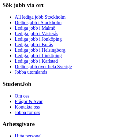
Sök jobb via ort
All lediga jobb Stockholm
Deltidsjobb i Stockholm
Lediga jobb i Malmö
Lediga jobb i Västerås
Lediga jobb i Jönköping
Lediga jobb i Borås
Lediga jobb i Helsingborg
Lediga jobb i Linköping
Lediga jobb i Karlstad
Deltidsjobb över hela Sverige
Jobba utomlands
StudentJob
Om oss
Frågor & Svar
Kontakta oss
Jobba för oss
Arbetsgivare
Hitta personal