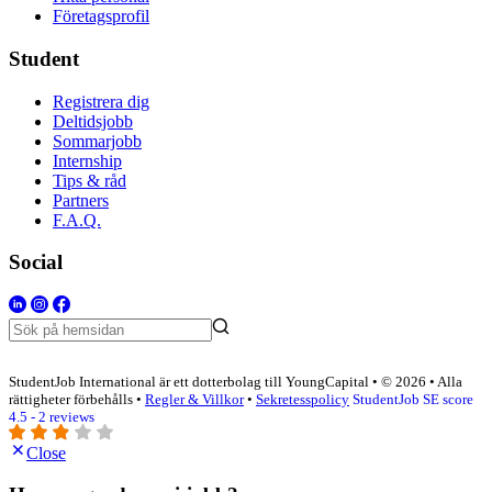
Företagsprofil
Student
Registrera dig
Deltidsjobb
Sommarjobb
Internship
Tips & råd
Partners
F.A.Q.
Social
StudentJob International är ett dotterbolag till YoungCapital • © 2026 • Alla
rättigheter förbehålls •
Regler & Villkor
•
Sekretesspolicy
StudentJob SE score
4.5 - 2 reviews
Close