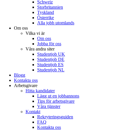
Schweiz
Storbritannien
Tyskland
Österrike
Alla jobb utomlands
Om oss
Vilka vi är
Om oss
Jobba för oss
Våra andra siter
Studentjob UK
Studentjob DE
Studentjob ES
Studentjob NL
Blogg
Kontakta oss
Arbetsgivare
Hitta kandidater
Lägg ut en jobbannons
Tips för arbetsgivare
Våra tjänster
Kontakt
Rekryteringsguiden
FAQ
Kontakta oss