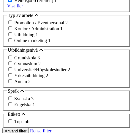
Heltidsjobb (erfaren)
1
Visa fler
Typ av arbete
Promotion / Eventpersonal
2
Kontor / Administration
1
Utbildning
1
Online marketing
1
Utbildningsnivå
Grundskola
3
Gymnasium
2
Universitet/Högskolestudier
2
Yrkesutbildning
2
Annan
2
Språk
Svenska
3
Engelska
1
Etikett
Top Job
Rensa filter
Använd filter