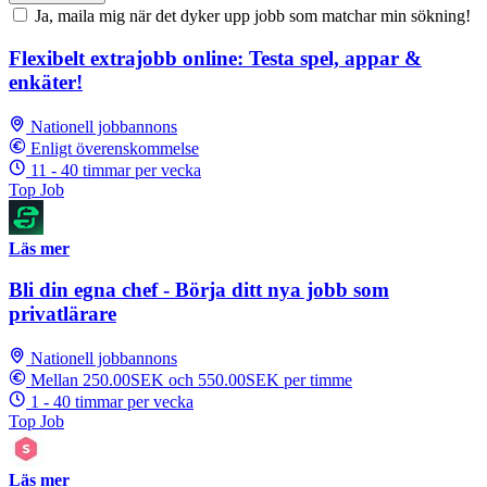
Ja, maila mig när det dyker upp jobb som matchar min sökning!
Flexibelt extrajobb online: Testa spel, appar &
enkäter!
Nationell jobbannons
Enligt överenskommelse
11 - 40 timmar per vecka
Top Job
Läs mer
Bli din egna chef - Börja ditt nya jobb som
privatlärare
Nationell jobbannons
Mellan 250.00SEK och 550.00SEK per timme
1 - 40 timmar per vecka
Top Job
Läs mer