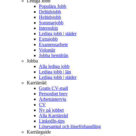
Lediga Jobb
Populära Jobb
Deltidsjobb
Heltidsjobb
Sommarjobb
Internship
Lediga jobb | städer
Extrajobb
Examensarbete
Volontär
Jobba hemifrån
Jobba
Alla lediga jobb
Lediga jobb | län
Lediga jobb | städer
Karriärråd
Gratis CV-mall
Personligt brev
Arbetsintervju
CV
Ny på jobbet
Alla Karriärråd
LinkedIn-tips
Lönesamtal och löneförhandling
Karriärguide