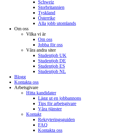
Schweiz
Storbritannien
Tyskland
Österrike
Alla jobb utomlands
Om oss
Vilka vi är
Om oss
Jobba för oss
Våra andra siter
Studentjob UK
Studentjob DE
Studentjob ES
Studentjob NL
Blogg
Kontakta oss
Arbetsgivare
Hitta kandidater
Lägg ut en jobbannons
Tips för arbetsgivare
Våra tjänster
Kontakt
Rekryteringsguiden
FAQ
Kontakta oss