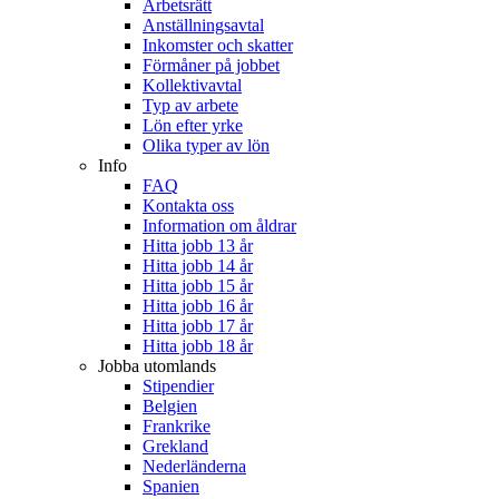
Arbetsrätt
Anställningsavtal
Inkomster och skatter
Förmåner på jobbet
Kollektivavtal
Typ av arbete
Lön efter yrke
Olika typer av lön
Info
FAQ
Kontakta oss
Information om åldrar
Hitta jobb 13 år
Hitta jobb 14 år
Hitta jobb 15 år
Hitta jobb 16 år
Hitta jobb 17 år
Hitta jobb 18 år
Jobba utomlands
Stipendier
Belgien
Frankrike
Grekland
Nederländerna
Spanien