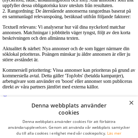
uppfyller dessa obligatoriska krav utesluts från resultaten.
2. Rangordning: De återstående annonserna rangordnas baserat på
en sammanlagd relevanspoäng, beräknad utifrån följande faktorer:
Textuell relevans: Vi analyserar hur väl dina nyckelord matchar
annonsen. Matchningar i jobbtiteln väger tyngst, följt av den korta
beskrivningen och den allmänna texten.
Aktualitet & närhet: Nya annonser och de som ligger närmare din
söklokal prioriteras. Poängen minskar ju äldre annonsen är eller ju
större avståndet är.
Kommersiell prioritering: Vissa annonser kan prioriteras på grund av
kommersiella avtal. Detta gäller 'TopJobs' (betalda kampanjer),
arbetsgivare som använder en 'boost' eller annonser som publiceras
direkt av våra partners jämfört med externa källor.
×
Denna webbplats använder
Logga in som företag
cookies
Denna webbplats använder cookies för att förbättra
E-post
*
användarupplevelsen. Genom att använda vår webbplats samtycker
du till alla cookies i enlighet med vår cookiepolicy.
Läs mer
Lösenord