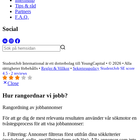
Internship
Tips & råd
Partners
F.A.Q.
Social
StudentJob International är ett dotterbolag till YoungCapital • © 2026 • Alla
rättigheter förbehålls •
Regler & Villkor
•
Sekretesspolicy
StudentJob SE score
4.5 - 2 reviews
Close
Hur rangordnar vi jobb?
Rangordning av jobbannonser
För att ge dig de mest relevanta resultaten använder vår sökmotor en
tvåstegsprocess för att visa jobbannonser:
1. Filtrering: Annonser filtreras först utifrån dina sökkriterier
(nyckelord, radie, anställningsform och lön). Alla annonser som inte