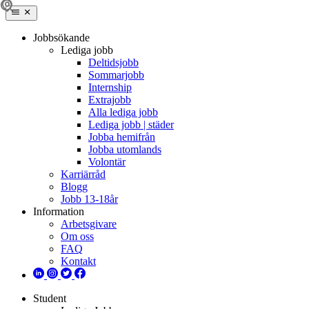
Jobbsökande
Lediga jobb
Deltidsjobb
Sommarjobb
Internship
Extrajobb
Alla lediga jobb
Lediga jobb | städer
Jobba hemifrån
Jobba utomlands
Volontär
Karriärråd
Blogg
Jobb 13-18år
Information
Arbetsgivare
Om oss
FAQ
Kontakt
Student