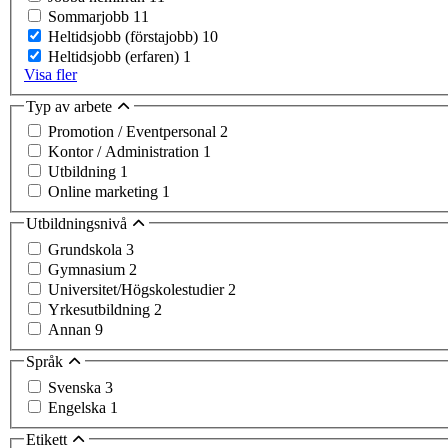
Sommarjobb
11
Heltidsjobb (förstajobb)
10
Heltidsjobb (erfaren)
1
Visa fler
Typ av arbete
Promotion / Eventpersonal
2
Kontor / Administration
1
Utbildning
1
Online marketing
1
Utbildningsnivå
Grundskola
3
Gymnasium
2
Universitet/Högskolestudier
2
Yrkesutbildning
2
Annan
9
Språk
Svenska
3
Engelska
1
Etikett