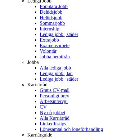
Lediga Jobb
Populära Jobb
Deltidsjobb
Heltidsjobb
Sommarjobb
Internship
Lediga jobb | städer
Extrajobb
Examensarbete
Volontär
Jobba hemifrån
Jobba
Alla lediga jobb
Lediga jobb | län
Lediga jobb | städer
Karriärråd
Gratis CV-mall
Personligt brev
Arbetsintervju
CV
Ny på jobbet
Alla Karriärråd
LinkedIn-tips
Lönesamtal och löneförhandling
Karriärguide