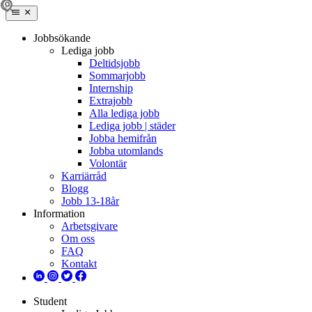
Jobbsökande
Lediga jobb
Deltidsjobb
Sommarjobb
Internship
Extrajobb
Alla lediga jobb
Lediga jobb | städer
Jobba hemifrån
Jobba utomlands
Volontär
Karriärråd
Blogg
Jobb 13-18år
Information
Arbetsgivare
Om oss
FAQ
Kontakt
Student