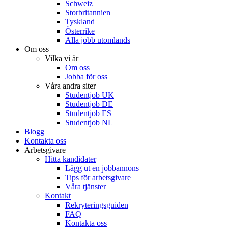
Schweiz
Storbritannien
Tyskland
Österrike
Alla jobb utomlands
Om oss
Vilka vi är
Om oss
Jobba för oss
Våra andra siter
Studentjob UK
Studentjob DE
Studentjob ES
Studentjob NL
Blogg
Kontakta oss
Arbetsgivare
Hitta kandidater
Lägg ut en jobbannons
Tips för arbetsgivare
Våra tjänster
Kontakt
Rekryteringsguiden
FAQ
Kontakta oss