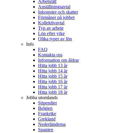
Arbetsrätt
Anställningsavtal
Inkomster och skatter
Förmåner på jobbet
Kollektivavtal
Typ av arbete
Lön efter yrke
Olika typer av lön
Info
FAQ
Kontakta oss
Information om åldrar
Hitta jobb 13 år
Hitta jobb 14 år
Hitta jobb 15 år
Hitta jobb 16 år
Hitta jobb 17 år
Hitta jobb 18 år
Jobba utomlands
Stipendier
Belgien
Frankrike
Grekland
Nederländerna
Spanien