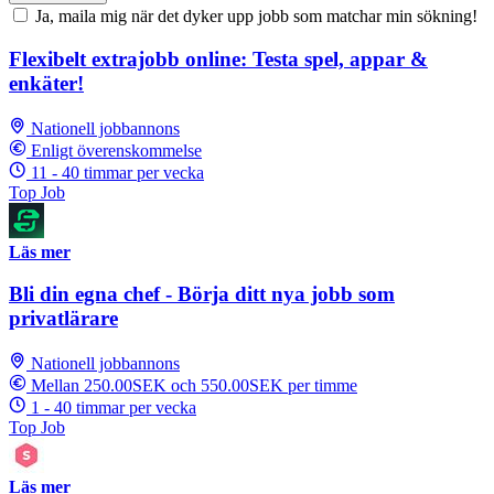
Ja, maila mig när det dyker upp jobb som matchar min sökning!
Flexibelt extrajobb online: Testa spel, appar &
enkäter!
Nationell jobbannons
Enligt överenskommelse
11 - 40 timmar per vecka
Top Job
Läs mer
Bli din egna chef - Börja ditt nya jobb som
privatlärare
Nationell jobbannons
Mellan 250.00SEK och 550.00SEK per timme
1 - 40 timmar per vecka
Top Job
Läs mer