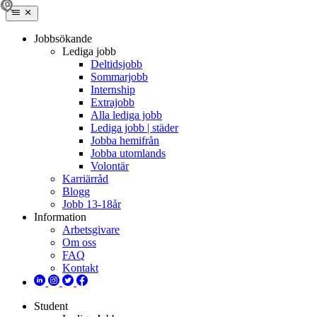
Jobbsökande
Lediga jobb
Deltidsjobb
Sommarjobb
Internship
Extrajobb
Alla lediga jobb
Lediga jobb | städer
Jobba hemifrån
Jobba utomlands
Volontär
Karriärråd
Blogg
Jobb 13-18år
Information
Arbetsgivare
Om oss
FAQ
Kontakt
Student