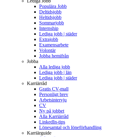
Lediga Jobb
Populära Jobb
Deltidsjobb
Heltidsjobb
Sommarjobb
Internship
Lediga jobb | städer
Extrajobb
Examensarbete
Volontär
Jobba hemifrån
Jobba
Alla lediga jobb
Lediga jobb | län
Lediga jobb | städer
Karriärråd
Gratis CV-mall
Personligt brev
Arbetsintervju
CV
Ny på jobbet
Alla Karriärråd
LinkedIn-tips
Lönesamtal och löneförhandling
Karriärguide