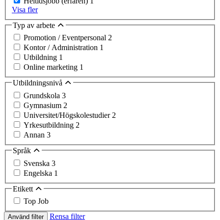
Heltidsjobb (erfaren)
1
Visa fler
Typ av arbete
Promotion / Eventpersonal
2
Kontor / Administration
1
Utbildning
1
Online marketing
1
Utbildningsnivå
Grundskola
3
Gymnasium
2
Universitet/Högskolestudier
2
Yrkesutbildning
2
Annan
3
Språk
Svenska
3
Engelska
1
Etikett
Top Job
Rensa filter
Använd filter