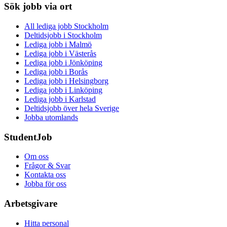
Sök jobb via ort
All lediga jobb Stockholm
Deltidsjobb i Stockholm
Lediga jobb i Malmö
Lediga jobb i Västerås
Lediga jobb i Jönköping
Lediga jobb i Borås
Lediga jobb i Helsingborg
Lediga jobb i Linköping
Lediga jobb i Karlstad
Deltidsjobb över hela Sverige
Jobba utomlands
StudentJob
Om oss
Frågor & Svar
Kontakta oss
Jobba för oss
Arbetsgivare
Hitta personal