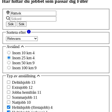
Här hittar du jobbet som passar dig
Filter
Sök
Sök
Sortera efter
Avstånd
Inom 10 km
4
Inom 25 km
4
Inom 50 km
9
Inom 100 km
9
Typ av anställning
Deltidsjobb
13
Extrajobb
12
Jobba hemifrån
11
Sommarjobb
11
Nattjobb
10
Heltidsjobb (förstajobb)
4