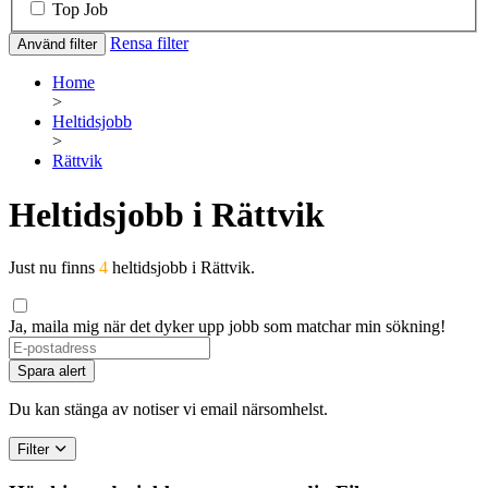
Top Job
Rensa filter
Använd filter
Home
>
Heltidsjobb
>
Rättvik
Heltidsjobb i Rättvik
Just nu finns
4
heltidsjobb i Rättvik.
Ja, maila mig när det dyker upp jobb som matchar min sökning!
If
you
Spara alert
are
a
Du kan stänga av notiser vi email närsomhelst.
human,
ignore
Filter
this
field