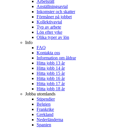
Arbetsrätt
Anställningsavtal
Inkomster och skatter
Förmåner på jobbet
Kollektivavtal
Typ av arbete
Lön efter yrke
Olika typer av lön
Info
FAQ
Kontakta oss
Information om åldrar
Hitta jobb 13 år
Hitta jobb 14 år
Hitta jobb 15 år
Hitta jobb 16 år
Hitta jobb 17 år
Hitta jobb 18 år
Jobba utomlands
Stipendier
Belgien
Frankrike
Grekland
Nederländerna
Spanien