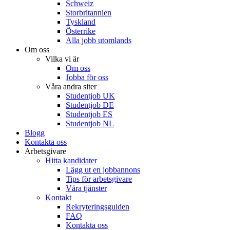
Schweiz
Storbritannien
Tyskland
Österrike
Alla jobb utomlands
Om oss
Vilka vi är
Om oss
Jobba för oss
Våra andra siter
Studentjob UK
Studentjob DE
Studentjob ES
Studentjob NL
Blogg
Kontakta oss
Arbetsgivare
Hitta kandidater
Lägg ut en jobbannons
Tips för arbetsgivare
Våra tjänster
Kontakt
Rekryteringsguiden
FAQ
Kontakta oss