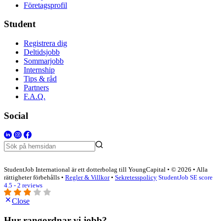
Företagsprofil
Student
Registrera dig
Deltidsjobb
Sommarjobb
Internship
Tips & råd
Partners
F.A.Q.
Social
StudentJob International är ett dotterbolag till YoungCapital • © 2026 • Alla
rättigheter förbehålls •
Regler & Villkor
•
Sekretesspolicy
StudentJob SE score
4.5 - 2 reviews
Close
Hur rangordnar vi jobb?