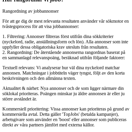
Rangordning av jobbannonser
För att ge dig de mest relevanta resultaten använder vår sökmotor en
tvåstegsprocess för att visa jobbannonser:
1. Filtrering: Annonser filtreras först utifrån dina sökkriterier
(nyckelord, radie, anställningsform och lön). Alla annonser som inte
uppfyller dessa obligatoriska krav utesluts från resultaten.
2. Rangordning: De återstående annonserna rangordnas baserat på
en sammanlagd relevanspoäng, beräknad utifrån följande faktorer:
Textuell relevans: Vi analyserar hur väl dina nyckelord matchar
annonsen. Matchningar i jobbtiteln väger tyngst, följt av den korta
beskrivningen och den allmänna texten.
Aktualitet & närhet: Nya annonser och de som ligger närmare din
söklokal prioriteras. Poängen minskar ju äldre annonsen är eller ju
större avståndet är.
Kommersiell prioritering: Vissa annonser kan prioriteras på grund av
kommersiella avtal. Detta gäller 'TopJobs' (betalda kampanjer),
arbetsgivare som använder en 'boost' eller annonser som publiceras
direkt av våra partners jämfört med externa källor.