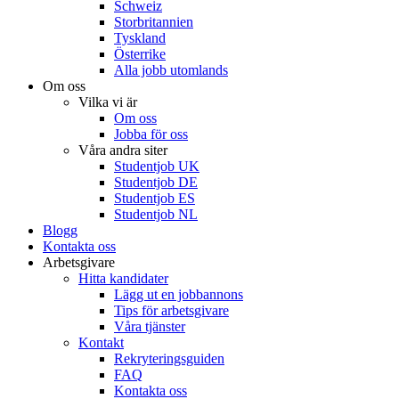
Schweiz
Storbritannien
Tyskland
Österrike
Alla jobb utomlands
Om oss
Vilka vi är
Om oss
Jobba för oss
Våra andra siter
Studentjob UK
Studentjob DE
Studentjob ES
Studentjob NL
Blogg
Kontakta oss
Arbetsgivare
Hitta kandidater
Lägg ut en jobbannons
Tips för arbetsgivare
Våra tjänster
Kontakt
Rekryteringsguiden
FAQ
Kontakta oss