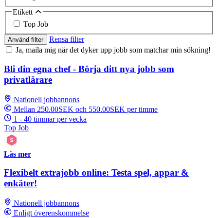
Etikett
Top Job
Rensa filter
Använd filter
Ja, maila mig när det dyker upp jobb som matchar min sökning!
Bli din egna chef - Börja ditt nya jobb som
privatlärare
Nationell jobbannons
Mellan 250.00SEK och 550.00SEK per timme
1 - 40 timmar per vecka
Top Job
Läs mer
Flexibelt extrajobb online: Testa spel, appar &
enkäter!
Nationell jobbannons
Enligt överenskommelse