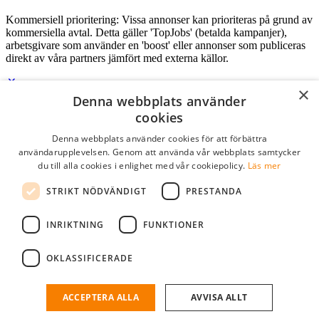
Kommersiell prioritering: Vissa annonser kan prioriteras på grund av
kommersiella avtal. Detta gäller 'TopJobs' (betalda kampanjer),
arbetsgivare som använder en 'boost' eller annonser som publiceras
direkt av våra partners jämfört med externa källor.
×
Denna webbplats använder
Logga in som företag
cookies
Denna webbplats använder cookies för att förbättra
E-post
*
användarupplevelsen. Genom att använda vår webbplats samtycker
du till alla cookies i enlighet med vår cookiepolicy.
Läs mer
Lösenord
STRIKT NÖDVÄNDIGT
PRESTANDA
kom ihåg mig
glömt ditt lösenord?
logga in
INRIKTNING
FUNKTIONER
Kostnadsfri företagsprofil
OKLASSIFICERADE
Om du har företagskonto hos StudentJob SE, kan du enkelt logga in
och söka efter passande kandidater till ditt företag.
ACCEPTERA ALLA
AVVISA ALLT
Har du inte ett företagskonto?