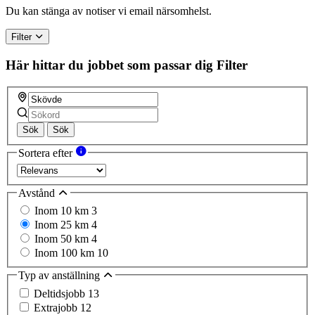
a
Du kan stänga av notiser vi email närsomhelst.
human,
ignore
Filter
this
field
Här hittar du jobbet som passar dig
Filter
Sök
Sök
Sortera efter
Avstånd
Inom 10 km
3
Inom 25 km
4
Inom 50 km
4
Inom 100 km
10
Typ av anställning
Deltidsjobb
13
Extrajobb
12