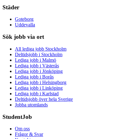
Städer
Goteborg
Uddevalla
Sök jobb via ort
All lediga jobb Stockholm
Deltidsjobb i Stockholm
Lediga jobb i Malmö
Lediga jobb i Västerås
Lediga jobb i Jönköping
Lediga jobb i Borås
Lediga jobb i Helsingborg
Lediga jobb i Linköping
Lediga jobb i Karlstad
Deltidsjobb över hela Sverige
Jobba utomlands
StudentJob
Om oss
Frågor & Svar