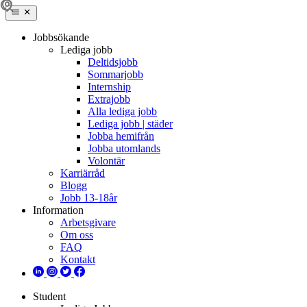
Jobbsökande
Lediga jobb
Deltidsjobb
Sommarjobb
Internship
Extrajobb
Alla lediga jobb
Lediga jobb | städer
Jobba hemifrån
Jobba utomlands
Volontär
Karriärråd
Blogg
Jobb 13-18år
Information
Arbetsgivare
Om oss
FAQ
Kontakt
Student