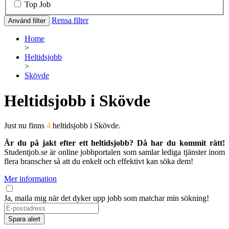
Top Job
Rensa filter
Använd filter
Home
>
Heltidsjobb
>
Skövde
Heltidsjobb i Skövde
Just nu finns
4
heltidsjobb i Skövde.
Är du på jakt efter ett heltidsjobb? Då har du kommit rätt!
Studentjob.se är online jobbportalen som samlar lediga tjänster inom
flera branscher så att du enkelt och effektivt kan söka dem!
Mer information
Ja, maila mig när det dyker upp jobb som matchar min sökning!
If
you
Spara alert
are