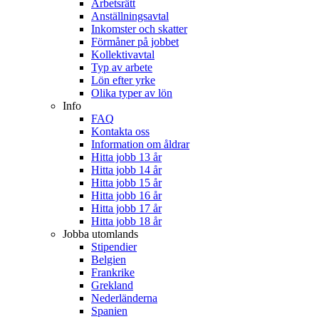
Arbetsrätt
Anställningsavtal
Inkomster och skatter
Förmåner på jobbet
Kollektivavtal
Typ av arbete
Lön efter yrke
Olika typer av lön
Info
FAQ
Kontakta oss
Information om åldrar
Hitta jobb 13 år
Hitta jobb 14 år
Hitta jobb 15 år
Hitta jobb 16 år
Hitta jobb 17 år
Hitta jobb 18 år
Jobba utomlands
Stipendier
Belgien
Frankrike
Grekland
Nederländerna
Spanien