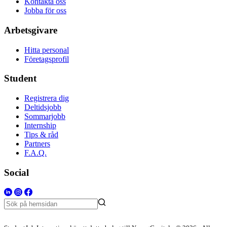
Kontakta oss
Jobba för oss
Arbetsgivare
Hitta personal
Företagsprofil
Student
Registrera dig
Deltidsjobb
Sommarjobb
Internship
Tips & råd
Partners
F.A.Q.
Social