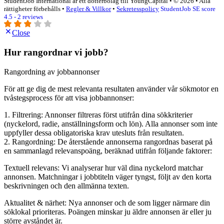
StudentJob International är ett dotterbolag till YoungCapital • © 2026 • Alla
rättigheter förbehålls •
Regler & Villkor
•
Sekretesspolicy
StudentJob SE score
4.5 - 2 reviews
Close
Hur rangordnar vi jobb?
Rangordning av jobbannonser
För att ge dig de mest relevanta resultaten använder vår sökmotor en
tvåstegsprocess för att visa jobbannonser:
1. Filtrering: Annonser filtreras först utifrån dina sökkriterier
(nyckelord, radie, anställningsform och lön). Alla annonser som inte
uppfyller dessa obligatoriska krav utesluts från resultaten.
2. Rangordning: De återstående annonserna rangordnas baserat på
en sammanlagd relevanspoäng, beräknad utifrån följande faktorer:
Textuell relevans: Vi analyserar hur väl dina nyckelord matchar
annonsen. Matchningar i jobbtiteln väger tyngst, följt av den korta
beskrivningen och den allmänna texten.
Aktualitet & närhet: Nya annonser och de som ligger närmare din
söklokal prioriteras. Poängen minskar ju äldre annonsen är eller ju
större avståndet är.