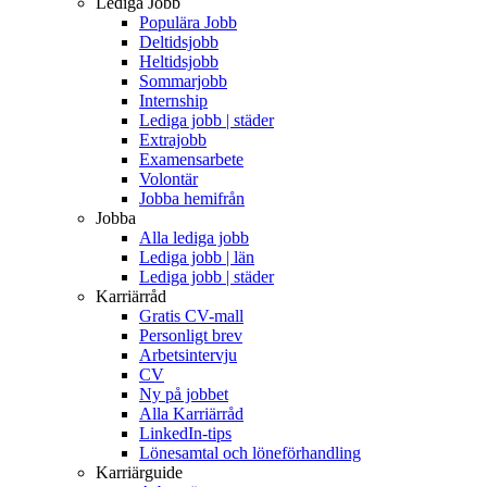
Lediga Jobb
Populära Jobb
Deltidsjobb
Heltidsjobb
Sommarjobb
Internship
Lediga jobb | städer
Extrajobb
Examensarbete
Volontär
Jobba hemifrån
Jobba
Alla lediga jobb
Lediga jobb | län
Lediga jobb | städer
Karriärråd
Gratis CV-mall
Personligt brev
Arbetsintervju
CV
Ny på jobbet
Alla Karriärråd
LinkedIn-tips
Lönesamtal och löneförhandling
Karriärguide