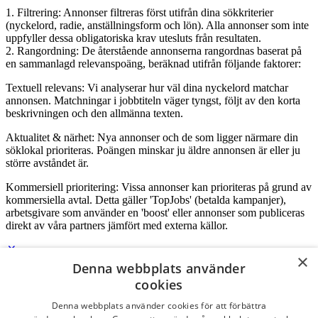
1. Filtrering: Annonser filtreras först utifrån dina sökkriterier
(nyckelord, radie, anställningsform och lön). Alla annonser som inte
uppfyller dessa obligatoriska krav utesluts från resultaten.
2. Rangordning: De återstående annonserna rangordnas baserat på
en sammanlagd relevanspoäng, beräknad utifrån följande faktorer:
Textuell relevans: Vi analyserar hur väl dina nyckelord matchar
annonsen. Matchningar i jobbtiteln väger tyngst, följt av den korta
beskrivningen och den allmänna texten.
Aktualitet & närhet: Nya annonser och de som ligger närmare din
söklokal prioriteras. Poängen minskar ju äldre annonsen är eller ju
större avståndet är.
Kommersiell prioritering: Vissa annonser kan prioriteras på grund av
kommersiella avtal. Detta gäller 'TopJobs' (betalda kampanjer),
arbetsgivare som använder en 'boost' eller annonser som publiceras
direkt av våra partners jämfört med externa källor.
×
Denna webbplats använder
Logga in som företag
cookies
Denna webbplats använder cookies för att förbättra
E-post
*