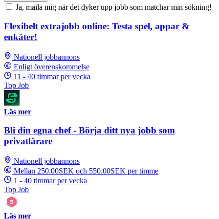
Ja, maila mig när det dyker upp jobb som matchar min sökning!
Flexibelt extrajobb online: Testa spel, appar &
enkäter!
Nationell jobbannons
Enligt överenskommelse
11 - 40 timmar per vecka
Top Job
Läs mer
Bli din egna chef - Börja ditt nya jobb som
privatlärare
Nationell jobbannons
Mellan 250.00SEK och 550.00SEK per timme
1 - 40 timmar per vecka
Top Job
Läs mer