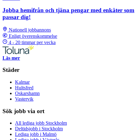
Jobba hemifrån och tjäna pengar med enkäter som
passar dig!
Nationell jobbannons
Enligt överenskommelse
4 - 20 timmar per vecka
Läs mer
Städer
Kalmar
Hultsfred
Oskarshamn
Vastervik
Sök jobb via ort
All lediga jobb Stockholm
Deltidsjobb i Stockholm
Lediga jobb i Malmö
Lediga jobb i Västerås