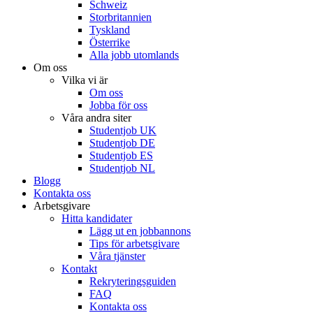
Schweiz
Storbritannien
Tyskland
Österrike
Alla jobb utomlands
Om oss
Vilka vi är
Om oss
Jobba för oss
Våra andra siter
Studentjob UK
Studentjob DE
Studentjob ES
Studentjob NL
Blogg
Kontakta oss
Arbetsgivare
Hitta kandidater
Lägg ut en jobbannons
Tips för arbetsgivare
Våra tjänster
Kontakt
Rekryteringsguiden
FAQ
Kontakta oss