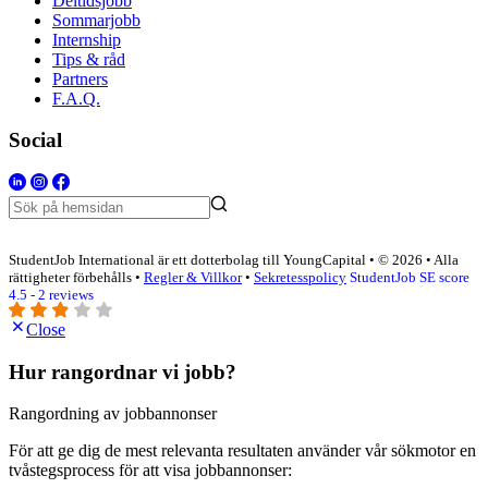
Deltidsjobb
Sommarjobb
Internship
Tips & råd
Partners
F.A.Q.
Social
StudentJob International är ett dotterbolag till YoungCapital • © 2026 • Alla
rättigheter förbehålls •
Regler & Villkor
•
Sekretesspolicy
StudentJob SE score
4.5 - 2 reviews
Close
Hur rangordnar vi jobb?
Rangordning av jobbannonser
För att ge dig de mest relevanta resultaten använder vår sökmotor en
tvåstegsprocess för att visa jobbannonser: