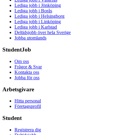
Lediga jobb i Jönköping
Lediga jobb i Borås
Lediga jobb i Helsingborg
Lediga jobb i Linköping
Lediga jobb i Karlstad
Deltidsjobb över hela Sverige
Jobba utomlands
StudentJob
Om oss
Frågor & Svar
Kontakta oss
Jobba för oss
Arbetsgivare
Hitta personal
Företagsprofil
Student
Registrera dig