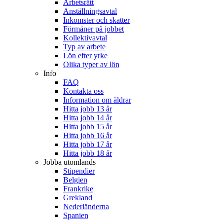
Arbetsrätt
Anställningsavtal
Inkomster och skatter
Förmåner på jobbet
Kollektivavtal
Typ av arbete
Lön efter yrke
Olika typer av lön
Info
FAQ
Kontakta oss
Information om åldrar
Hitta jobb 13 år
Hitta jobb 14 år
Hitta jobb 15 år
Hitta jobb 16 år
Hitta jobb 17 år
Hitta jobb 18 år
Jobba utomlands
Stipendier
Belgien
Frankrike
Grekland
Nederländerna
Spanien