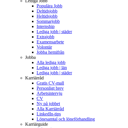
Lediga Jobb
Populära Jobb
Deltidsjobb
Heltidsjobb
Sommarjobb
Internship
Lediga jobb | städer
Extrajobb
Examensarbete
Volontär
Jobba hemifrån
Jobba
Alla lediga jobb
Lediga jobb | län
Lediga jobb | städer
Karriärråd
Gratis CV-mall
Personligt brev
Arbetsintervju
CV
Ny på jobbet
Alla Karriärråd
LinkedIn-tips
Lönesamtal och löneförhandling
Karriärguide