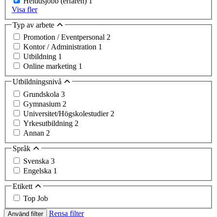
Heltidsjobb (erfaren)
1
Visa fler
Typ av arbete
Promotion / Eventpersonal
2
Kontor / Administration
1
Utbildning
1
Online marketing
1
Utbildningsnivå
Grundskola
3
Gymnasium
2
Universitet/Högskolestudier
2
Yrkesutbildning
2
Annan
2
Språk
Svenska
3
Engelska
1
Etikett
Top Job
Rensa filter
Använd filter