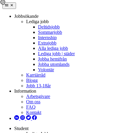
Jobbsökande
Lediga jobb
Deltidsjobb
Sommarjobb
Internship
Extrajobb
Alla lediga jobb
Lediga jobb | städer
Jobba hemifrån
Jobba utomlands
Volontär
Karriärråd
Blogg
Jobb 13-18år
Information
Arbetsgivare
Om oss
FAQ
Kontakt
Student