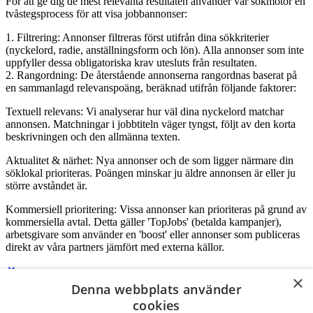
För att ge dig de mest relevanta resultaten använder vår sökmotor en
tvåstegsprocess för att visa jobbannonser:
1. Filtrering: Annonser filtreras först utifrån dina sökkriterier
(nyckelord, radie, anställningsform och lön). Alla annonser som inte
uppfyller dessa obligatoriska krav utesluts från resultaten.
2. Rangordning: De återstående annonserna rangordnas baserat på
en sammanlagd relevanspoäng, beräknad utifrån följande faktorer:
Textuell relevans: Vi analyserar hur väl dina nyckelord matchar
annonsen. Matchningar i jobbtiteln väger tyngst, följt av den korta
beskrivningen och den allmänna texten.
Aktualitet & närhet: Nya annonser och de som ligger närmare din
söklokal prioriteras. Poängen minskar ju äldre annonsen är eller ju
större avståndet är.
Kommersiell prioritering: Vissa annonser kan prioriteras på grund av
kommersiella avtal. Detta gäller 'TopJobs' (betalda kampanjer),
arbetsgivare som använder en 'boost' eller annonser som publiceras
direkt av våra partners jämfört med externa källor.
×
Denna webbplats använder
Logga in som företag
cookies