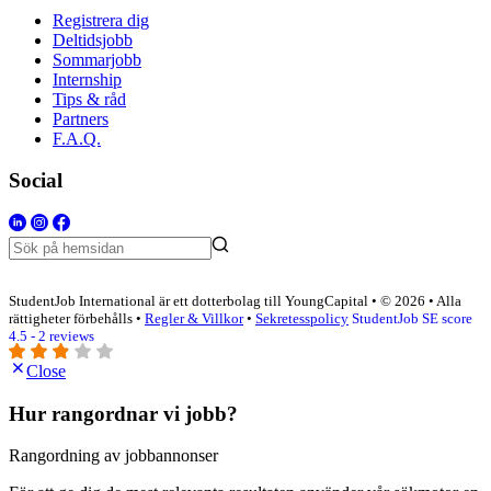
Registrera dig
Deltidsjobb
Sommarjobb
Internship
Tips & råd
Partners
F.A.Q.
Social
StudentJob International är ett dotterbolag till YoungCapital • © 2026 • Alla
rättigheter förbehålls •
Regler & Villkor
•
Sekretesspolicy
StudentJob SE score
4.5 - 2 reviews
Close
Hur rangordnar vi jobb?
Rangordning av jobbannonser