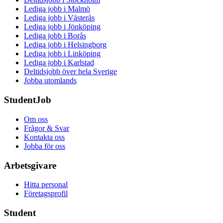
Lediga jobb i Malmö
Lediga jobb i Västerås
Lediga jobb i Jönköping
Lediga jobb i Borås
Lediga jobb i Helsingborg
Lediga jobb i Linköping
Lediga jobb i Karlstad
Deltidsjobb över hela Sverige
Jobba utomlands
StudentJob
Om oss
Frågor & Svar
Kontakta oss
Jobba för oss
Arbetsgivare
Hitta personal
Företagsprofil
Student