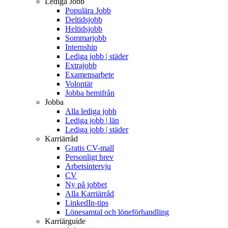
Lediga Jobb
Populära Jobb
Deltidsjobb
Heltidsjobb
Sommarjobb
Internship
Lediga jobb | städer
Extrajobb
Examensarbete
Volontär
Jobba hemifrån
Jobba
Alla lediga jobb
Lediga jobb | län
Lediga jobb | städer
Karriärråd
Gratis CV-mall
Personligt brev
Arbetsintervju
CV
Ny på jobbet
Alla Karriärråd
LinkedIn-tips
Lönesamtal och löneförhandling
Karriärguide