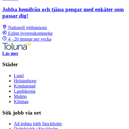
Jobba hemifrån och tjäna pengar med enkäter som
passar dig!
Nationell jobbannons
Enligt överenskommelse
4 - 20 timmar per vecka
Läs mer
Städer
Lund
Helsingborg
Kristianstad
Landskrona
Malmo
Klippan
Sök jobb via ort
All lediga jobb Stockholm
Deltidsjobb i Stockholm