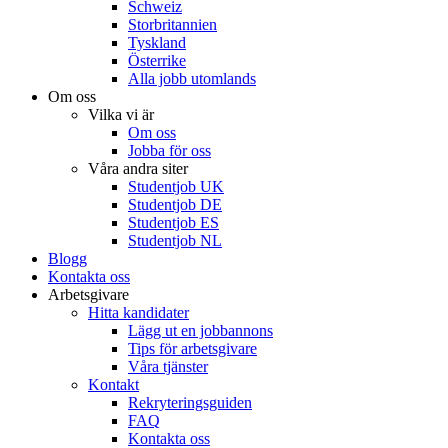
Schweiz
Storbritannien
Tyskland
Österrike
Alla jobb utomlands
Om oss
Vilka vi är
Om oss
Jobba för oss
Våra andra siter
Studentjob UK
Studentjob DE
Studentjob ES
Studentjob NL
Blogg
Kontakta oss
Arbetsgivare
Hitta kandidater
Lägg ut en jobbannons
Tips för arbetsgivare
Våra tjänster
Kontakt
Rekryteringsguiden
FAQ
Kontakta oss