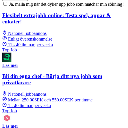
Ja, maila mig när det dyker upp jobb som matchar min sökning!
Flexibelt extrajobb online: Testa spel, appar &
enkäter!
Nationell jobbannons
Enligt överenskommelse
11 - 40 timmar per vecka
Top Job
Läs mer
Bli din egna chef - Börja ditt nya jobb som
privatlärare
Nationell jobbannons
Mellan 250.00SEK och 550.00SEK per timme
1 - 40 timmar per vecka
Top Job
Läs mer