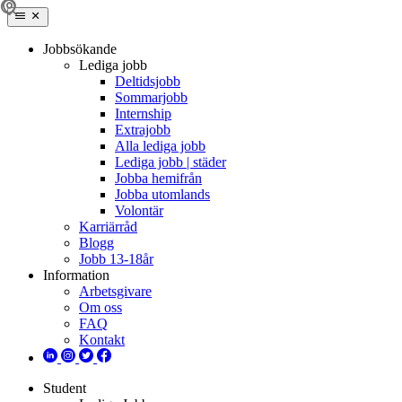
Jobbsökande
Lediga jobb
Deltidsjobb
Sommarjobb
Internship
Extrajobb
Alla lediga jobb
Lediga jobb | städer
Jobba hemifrån
Jobba utomlands
Volontär
Karriärråd
Blogg
Jobb 13-18år
Information
Arbetsgivare
Om oss
FAQ
Kontakt
Student