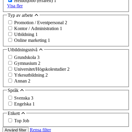
Heltidsjobb (erfaren)
1
Visa fler
Typ av arbete
Promotion / Eventpersonal
2
Kontor / Administration
1
Utbildning
1
Online marketing
1
Utbildningsnivå
Grundskola
3
Gymnasium
2
Universitet/Högskolestudier
2
Yrkesutbildning
2
Annan
2
Språk
Svenska
3
Engelska
1
Etikett
Top Job
Rensa filter
Använd filter