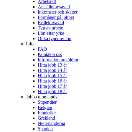
Arbetsrätt
Anställningsavtal
Inkomster och skatter
Förmåner på jobbet
Kollektivavtal
Typ av arbete
Lön efter yrke
Olika typer av lön
Info
FAQ
Kontakta oss
Information om åldrar
Hitta jobb 13 år
Hitta jobb 14 år
Hitta jobb 15 år
Hitta jobb 16 år
Hitta jobb 17 år
Hitta jobb 18 år
Jobba utomlands
Stipendier
Belgien
Frankrike
Grekland
Nederländerna
Spanien