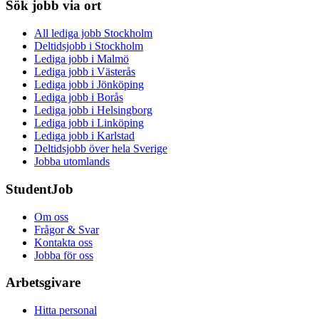
Sök jobb via ort
All lediga jobb Stockholm
Deltidsjobb i Stockholm
Lediga jobb i Malmö
Lediga jobb i Västerås
Lediga jobb i Jönköping
Lediga jobb i Borås
Lediga jobb i Helsingborg
Lediga jobb i Linköping
Lediga jobb i Karlstad
Deltidsjobb över hela Sverige
Jobba utomlands
StudentJob
Om oss
Frågor & Svar
Kontakta oss
Jobba för oss
Arbetsgivare
Hitta personal