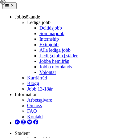
Jobbsökande
Lediga jobb
Deltidsjobb
Sommarjobb
Internship
Extrajobb
Alla lediga jobb
Lediga jobb | städer
Jobba hemifrån
Jobba utomlands
Volontär
Karriärråd
Blogg
Jobb 13-18år
Information
Arbetsgivare
Om oss
FAQ
Kontakt
Student