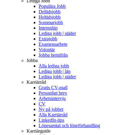
Lediga Jobb
Populära Jobb
Deltidsjobb
Heltidsjobb
Sommarjobb
Internship
Lediga jobb | städer
Extrajobb
Examensarbete
Volontär
Jobba hemifrån
Jobba
Alla lediga jobb
Lediga jobb | län
Lediga jobb | städer
Karriärråd
Gratis CV-mall
Personligt brev
Arbetsintervju
CV
Ny på jobbet
Alla Karriärråd
LinkedIn-tips
Lönesamtal och löneförhandling
Karriärguide