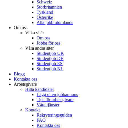
Schweiz
Storbritannien
Tyskland
Österrike
Alla jobb utomlands
Om oss
Vilka vi är
Om oss
Jobba för oss
Våra andra siter
Studentjob UK
Studentjob DE
Studentjob ES
Studentjob NL
Blogg
Kontakta oss
Arbetsgivare
Hitta kandidater
Lägg ut en jobbannons
Tips för arbetsgivare
Våra tjänster
Kontakt
Rekryteringsguiden
FAQ
Kontakta oss