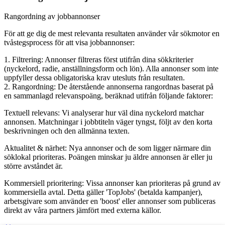
Rangordning av jobbannonser
För att ge dig de mest relevanta resultaten använder vår sökmotor en
tvåstegsprocess för att visa jobbannonser:
1. Filtrering: Annonser filtreras först utifrån dina sökkriterier
(nyckelord, radie, anställningsform och lön). Alla annonser som inte
uppfyller dessa obligatoriska krav utesluts från resultaten.
2. Rangordning: De återstående annonserna rangordnas baserat på
en sammanlagd relevanspoäng, beräknad utifrån följande faktorer:
Textuell relevans: Vi analyserar hur väl dina nyckelord matchar
annonsen. Matchningar i jobbtiteln väger tyngst, följt av den korta
beskrivningen och den allmänna texten.
Aktualitet & närhet: Nya annonser och de som ligger närmare din
söklokal prioriteras. Poängen minskar ju äldre annonsen är eller ju
större avståndet är.
Kommersiell prioritering: Vissa annonser kan prioriteras på grund av
kommersiella avtal. Detta gäller 'TopJobs' (betalda kampanjer),
arbetsgivare som använder en 'boost' eller annonser som publiceras
direkt av våra partners jämfört med externa källor.