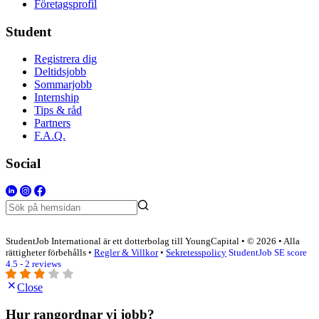
Företagsprofil
Student
Registrera dig
Deltidsjobb
Sommarjobb
Internship
Tips & råd
Partners
F.A.Q.
Social
StudentJob International är ett dotterbolag till YoungCapital • © 2026 • Alla
rättigheter förbehålls •
Regler & Villkor
•
Sekretesspolicy
StudentJob SE score
4.5 - 2 reviews
Close
Hur rangordnar vi jobb?