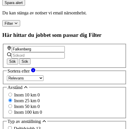
you
Spara alert
are
a
Du kan stänga av notiser vi email närsomhelst.
human,
ignore
Filter
this
field
Här hittar du jobbet som passar dig
Filter
Sök
Sök
Sortera efter
Avstånd
Inom 10 km
0
Inom 25 km
0
Inom 50 km
0
Inom 100 km
0
Typ av anställning
Deltidsjobb
13