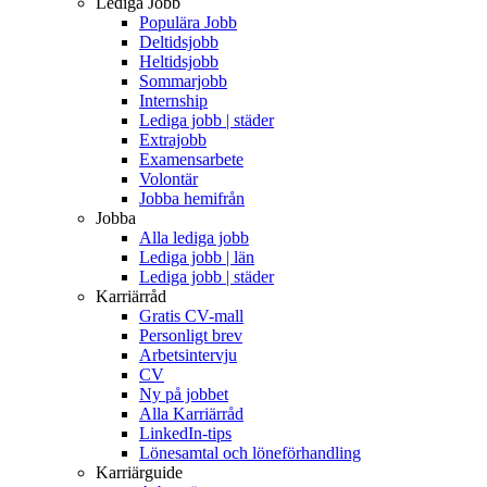
Lediga Jobb
Populära Jobb
Deltidsjobb
Heltidsjobb
Sommarjobb
Internship
Lediga jobb | städer
Extrajobb
Examensarbete
Volontär
Jobba hemifrån
Jobba
Alla lediga jobb
Lediga jobb | län
Lediga jobb | städer
Karriärråd
Gratis CV-mall
Personligt brev
Arbetsintervju
CV
Ny på jobbet
Alla Karriärråd
LinkedIn-tips
Lönesamtal och löneförhandling
Karriärguide