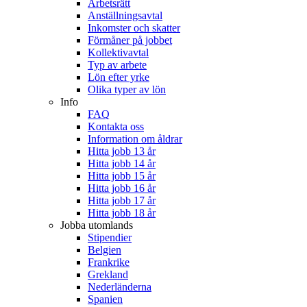
Arbetsrätt
Anställningsavtal
Inkomster och skatter
Förmåner på jobbet
Kollektivavtal
Typ av arbete
Lön efter yrke
Olika typer av lön
Info
FAQ
Kontakta oss
Information om åldrar
Hitta jobb 13 år
Hitta jobb 14 år
Hitta jobb 15 år
Hitta jobb 16 år
Hitta jobb 17 år
Hitta jobb 18 år
Jobba utomlands
Stipendier
Belgien
Frankrike
Grekland
Nederländerna
Spanien