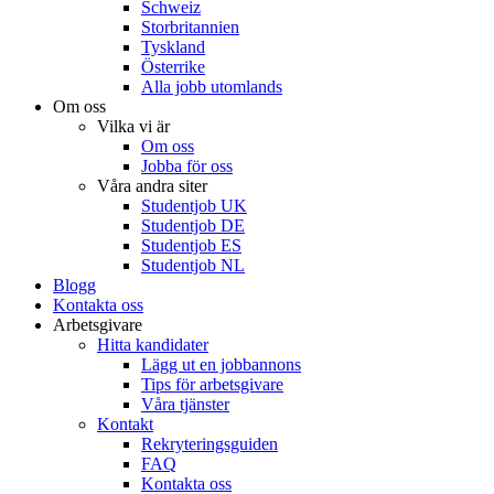
Schweiz
Storbritannien
Tyskland
Österrike
Alla jobb utomlands
Om oss
Vilka vi är
Om oss
Jobba för oss
Våra andra siter
Studentjob UK
Studentjob DE
Studentjob ES
Studentjob NL
Blogg
Kontakta oss
Arbetsgivare
Hitta kandidater
Lägg ut en jobbannons
Tips för arbetsgivare
Våra tjänster
Kontakt
Rekryteringsguiden
FAQ
Kontakta oss