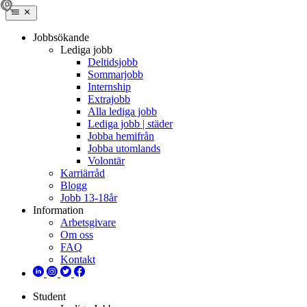
Jobbsökande
Lediga jobb
Deltidsjobb
Sommarjobb
Internship
Extrajobb
Alla lediga jobb
Lediga jobb | städer
Jobba hemifrån
Jobba utomlands
Volontär
Karriärråd
Blogg
Jobb 13-18år
Information
Arbetsgivare
Om oss
FAQ
Kontakt
Student