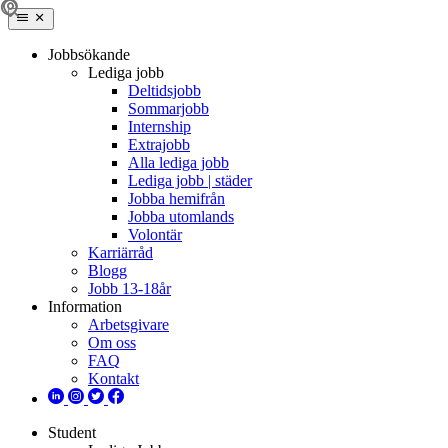
Jobbsökande
Lediga jobb
Deltidsjobb
Sommarjobb
Internship
Extrajobb
Alla lediga jobb
Lediga jobb | städer
Jobba hemifrån
Jobba utomlands
Volontär
Karriärråd
Blogg
Jobb 13-18år
Information
Arbetsgivare
Om oss
FAQ
Kontakt
Student