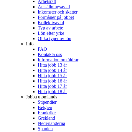
Arbetsrätt
Anställningsavtal
Inkomster och skatter
Förmåner på jobbet
Kollektivavtal
Typ av arbete
Lön efter yrke
Olika typer av lön
Info
FAQ
Kontakta oss
Information om åldrar
Hitta jobb 13 år
Hitta jobb 14 år
Hitta jobb 15 år
Hitta jobb 16 år
Hitta jobb 17 år
Hitta jobb 18 år
Jobba utomlands
Stipendier
Belgien
Frankrike
Grekland
Nederländerna
Spanien