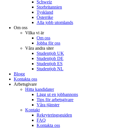
Schweiz
Storbritannien
Tyskland
Österrike
Alla jobb utomlands
Om oss
Vilka vi är
Om oss
Jobba för oss
Våra andra siter
Studentjob UK
Studentjob DE
Studentjob ES
Studentjob NL
Blogg
Kontakta oss
Arbetsgivare
Hitta kandidater
Lägg ut en jobbannons
Tips för arbetsgivare
Våra tjänster
Kontakt
Rekryteringsguiden
FAQ
Kontakta oss