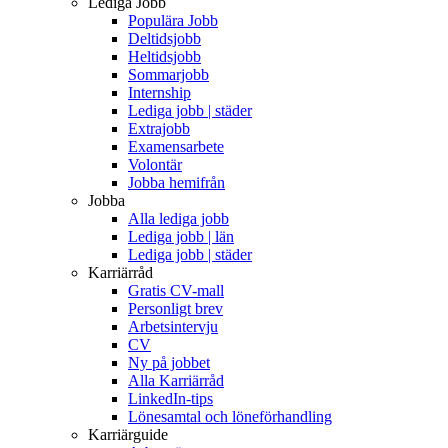
Lediga Jobb
Populära Jobb
Deltidsjobb
Heltidsjobb
Sommarjobb
Internship
Lediga jobb | städer
Extrajobb
Examensarbete
Volontär
Jobba hemifrån
Jobba
Alla lediga jobb
Lediga jobb | län
Lediga jobb | städer
Karriärråd
Gratis CV-mall
Personligt brev
Arbetsintervju
CV
Ny på jobbet
Alla Karriärråd
LinkedIn-tips
Lönesamtal och löneförhandling
Karriärguide