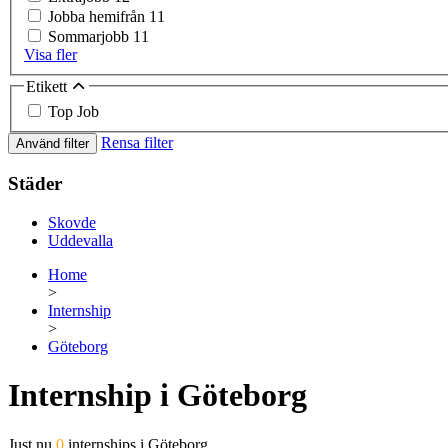
Jobba hemifrån
11
Sommarjobb
11
Visa fler
Etikett
Top Job
Rensa filter
Använd filter
Städer
Skovde
Uddevalla
Home
>
Internship
>
Göteborg
Internship i Göteborg
Just nu
0
internships i Göteborg.