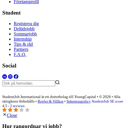
Företagsprofil
Student
Registrera dig
Deltidsjobb
Sommarjobb
Internship
Tips & råd
Partners
F.A.Q.
Social
StudentJob International är ett dotterbolag till YoungCapital • © 2026 • Alla
rättigheter förbehålls •
Regler & Villkor
•
Sekretesspolicy
StudentJob SE score
4.5 - 2 reviews
Close
Hur rangordnar vi jobb?