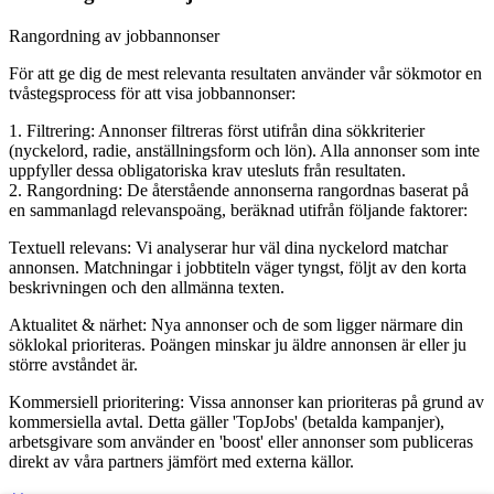
Rangordning av jobbannonser
För att ge dig de mest relevanta resultaten använder vår sökmotor en
tvåstegsprocess för att visa jobbannonser:
1. Filtrering: Annonser filtreras först utifrån dina sökkriterier
(nyckelord, radie, anställningsform och lön). Alla annonser som inte
uppfyller dessa obligatoriska krav utesluts från resultaten.
2. Rangordning: De återstående annonserna rangordnas baserat på
en sammanlagd relevanspoäng, beräknad utifrån följande faktorer:
Textuell relevans: Vi analyserar hur väl dina nyckelord matchar
annonsen. Matchningar i jobbtiteln väger tyngst, följt av den korta
beskrivningen och den allmänna texten.
Aktualitet & närhet: Nya annonser och de som ligger närmare din
söklokal prioriteras. Poängen minskar ju äldre annonsen är eller ju
större avståndet är.
Kommersiell prioritering: Vissa annonser kan prioriteras på grund av
kommersiella avtal. Detta gäller 'TopJobs' (betalda kampanjer),
arbetsgivare som använder en 'boost' eller annonser som publiceras
direkt av våra partners jämfört med externa källor.