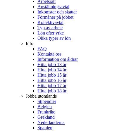
Arbetsrätt
Anställningsavtal
Inkomster och skatter
Förmåner på jobbet
Kollektivavtal
Typ av arbete
Lön efter yrke
Olika typer av lön
Info
FAQ
Kontakta oss
Information om åldrar
Hitta jobb 13 år
Hitta jobb 14 år
Hitta jobb 15 år
Hitta jobb 16 år
Hitta jobb 17 år
Hitta jobb 18 år
Jobba utomlands
Stipendier
Belgien
Frankrike
Grekland
Nederländerna
Spanien