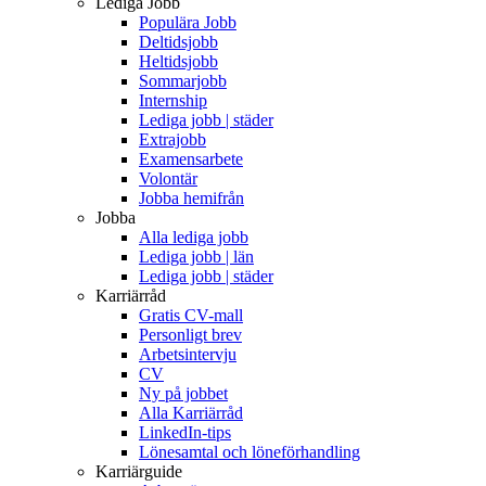
Lediga Jobb
Populära Jobb
Deltidsjobb
Heltidsjobb
Sommarjobb
Internship
Lediga jobb | städer
Extrajobb
Examensarbete
Volontär
Jobba hemifrån
Jobba
Alla lediga jobb
Lediga jobb | län
Lediga jobb | städer
Karriärråd
Gratis CV-mall
Personligt brev
Arbetsintervju
CV
Ny på jobbet
Alla Karriärråd
LinkedIn-tips
Lönesamtal och löneförhandling
Karriärguide