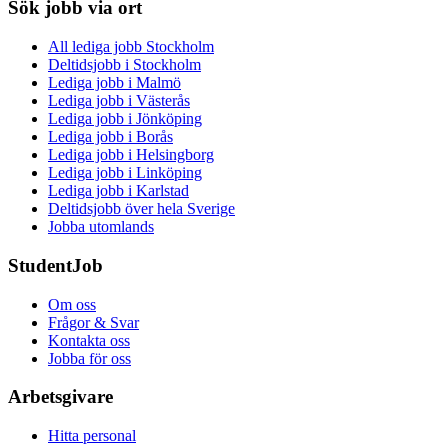
Sök jobb via ort
All lediga jobb Stockholm
Deltidsjobb i Stockholm
Lediga jobb i Malmö
Lediga jobb i Västerås
Lediga jobb i Jönköping
Lediga jobb i Borås
Lediga jobb i Helsingborg
Lediga jobb i Linköping
Lediga jobb i Karlstad
Deltidsjobb över hela Sverige
Jobba utomlands
StudentJob
Om oss
Frågor & Svar
Kontakta oss
Jobba för oss
Arbetsgivare
Hitta personal