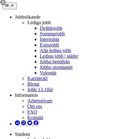
Jobbsökande
Lediga jobb
Deltidsjobb
Sommarjobb
Internship
Extrajobb
Alla lediga jobb
Lediga jobb | städer
Jobba hemifrån
Jobba utomlands
Volontär
Karriärråd
Blogg
Jobb 13-18år
Information
Arbetsgivare
Om oss
FAQ
Kontakt
Student