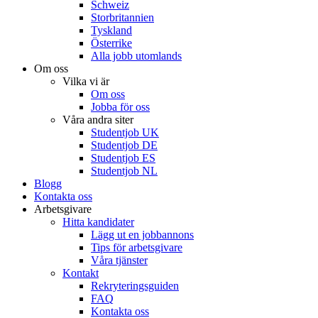
Schweiz
Storbritannien
Tyskland
Österrike
Alla jobb utomlands
Om oss
Vilka vi är
Om oss
Jobba för oss
Våra andra siter
Studentjob UK
Studentjob DE
Studentjob ES
Studentjob NL
Blogg
Kontakta oss
Arbetsgivare
Hitta kandidater
Lägg ut en jobbannons
Tips för arbetsgivare
Våra tjänster
Kontakt
Rekryteringsguiden
FAQ
Kontakta oss