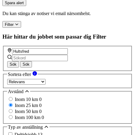
you
Spara alert
are
a
Du kan stänga av notiser vi email närsomhelst.
human,
ignore
Filter
this
field
Här hittar du jobbet som passar dig
Filter
Sök
Sök
Sortera efter
Avstånd
Inom 10 km
0
Inom 25 km
0
Inom 50 km
0
Inom 100 km
0
Typ av anställning
Deltidsjobb
13