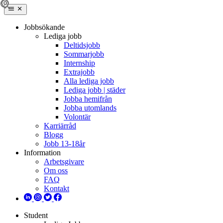
Jobbsökande
Lediga jobb
Deltidsjobb
Sommarjobb
Internship
Extrajobb
Alla lediga jobb
Lediga jobb | städer
Jobba hemifrån
Jobba utomlands
Volontär
Karriärråd
Blogg
Jobb 13-18år
Information
Arbetsgivare
Om oss
FAQ
Kontakt
Student