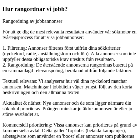
Hur rangordnar vi jobb?
Rangordning av jobbannonser
För att ge dig de mest relevanta resultaten använder vår sökmotor en
tvåstegsprocess för att visa jobbannonser:
1. Filtrering: Annonser filtreras först utifrån dina sökkriterier
(nyckelord, radie, anställningsform och lön). Alla annonser som inte
uppfyller dessa obligatoriska krav utesluts från resultaten.
2. Rangordning: De återstående annonserna rangordnas baserat på
en sammanlagd relevanspoäng, beräknad utifrån följande faktorer:
Textuell relevans: Vi analyserar hur väl dina nyckelord matchar
annonsen. Matchningar i jobbtiteln väger tyngst, följt av den korta
beskrivningen och den allmänna texten.
Aktualitet & närhet: Nya annonser och de som ligger närmare din
söklokal prioriteras. Poängen minskar ju äldre annonsen är eller ju
större avståndet är.
Kommersiell prioritering: Vissa annonser kan prioriteras på grund av
kommersiella avtal. Detta gäller 'TopJobs' (betalda kampanjer),
arbetsgivare som använder en 'boost' eller annonser som publiceras