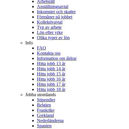
Arbetsrätt
Anställningsavtal
Inkomster och skatter
Förmåner på jobbet
Kollektivavtal
Typ av arbete
Lön efter yrke
Olika typer av lön
Info
FAQ
Kontakta oss
Information om åldrar
Hitta jobb 13 år
Hitta jobb 14 år
Hitta jobb 15 år
Hitta jobb 16 år
Hitta jobb 17 år
Hitta jobb 18 år
Jobba utomlands
Stipendier
Belgien
Frankrike
Grekland
Nederländerna
Spanien