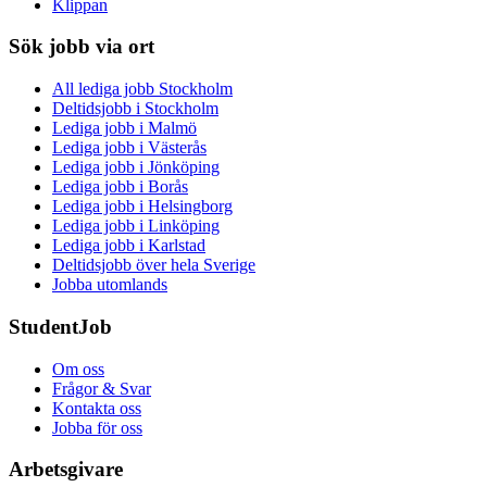
Klippan
Sök jobb via ort
All lediga jobb Stockholm
Deltidsjobb i Stockholm
Lediga jobb i Malmö
Lediga jobb i Västerås
Lediga jobb i Jönköping
Lediga jobb i Borås
Lediga jobb i Helsingborg
Lediga jobb i Linköping
Lediga jobb i Karlstad
Deltidsjobb över hela Sverige
Jobba utomlands
StudentJob
Om oss
Frågor & Svar
Kontakta oss
Jobba för oss
Arbetsgivare