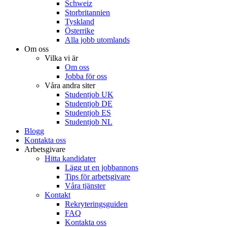
Schweiz
Storbritannien
Tyskland
Österrike
Alla jobb utomlands
Om oss
Vilka vi är
Om oss
Jobba för oss
Våra andra siter
Studentjob UK
Studentjob DE
Studentjob ES
Studentjob NL
Blogg
Kontakta oss
Arbetsgivare
Hitta kandidater
Lägg ut en jobbannons
Tips för arbetsgivare
Våra tjänster
Kontakt
Rekryteringsguiden
FAQ
Kontakta oss