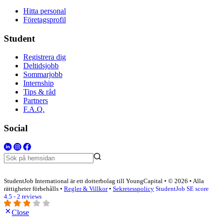
Hitta personal
Företagsprofil
Student
Registrera dig
Deltidsjobb
Sommarjobb
Internship
Tips & råd
Partners
F.A.Q.
Social
StudentJob International är ett dotterbolag till YoungCapital • © 2026 • Alla
rättigheter förbehålls •
Regler & Villkor
•
Sekretesspolicy
StudentJob SE score
4.5 - 2 reviews
Close