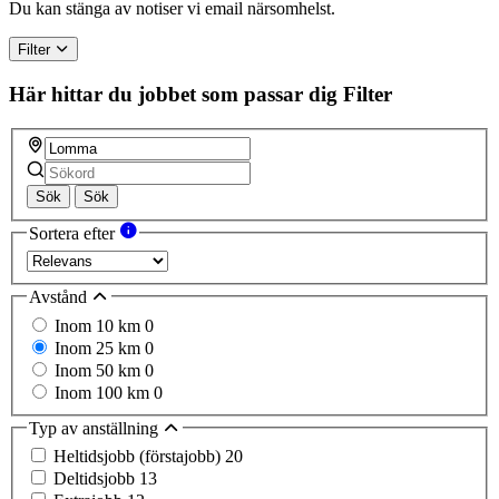
a
Du kan stänga av notiser vi email närsomhelst.
human,
ignore
Filter
this
field
Här hittar du jobbet som passar dig
Filter
Sök
Sök
Sortera efter
Avstånd
Inom 10 km
0
Inom 25 km
0
Inom 50 km
0
Inom 100 km
0
Typ av anställning
Heltidsjobb (förstajobb)
20
Deltidsjobb
13