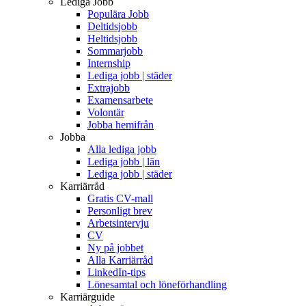
Lediga Jobb
Populära Jobb
Deltidsjobb
Heltidsjobb
Sommarjobb
Internship
Lediga jobb | städer
Extrajobb
Examensarbete
Volontär
Jobba hemifrån
Jobba
Alla lediga jobb
Lediga jobb | län
Lediga jobb | städer
Karriärråd
Gratis CV-mall
Personligt brev
Arbetsintervju
CV
Ny på jobbet
Alla Karriärråd
LinkedIn-tips
Lönesamtal och löneförhandling
Karriärguide