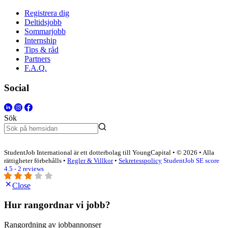
Registrera dig
Deltidsjobb
Sommarjobb
Internship
Tips & råd
Partners
F.A.Q.
Social
Sök
StudentJob International är ett dotterbolag till YoungCapital • © 2026 • Alla
rättigheter förbehålls •
Regler & Villkor
•
Sekretesspolicy
StudentJob SE score
4.5 - 2 reviews
Close
Hur rangordnar vi jobb?
Rangordning av jobbannonser