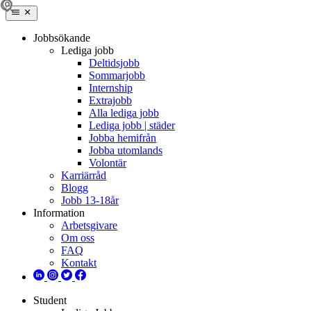
Jobbsökande
Lediga jobb
Deltidsjobb
Sommarjobb
Internship
Extrajobb
Alla lediga jobb
Lediga jobb | städer
Jobba hemifrån
Jobba utomlands
Volontär
Karriärråd
Blogg
Jobb 13-18år
Information
Arbetsgivare
Om oss
FAQ
Kontakt
Student