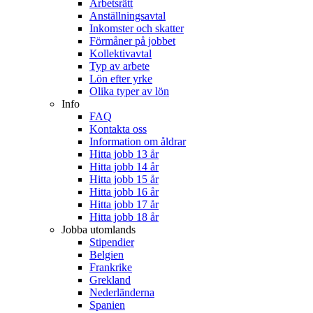
Arbetsrätt
Anställningsavtal
Inkomster och skatter
Förmåner på jobbet
Kollektivavtal
Typ av arbete
Lön efter yrke
Olika typer av lön
Info
FAQ
Kontakta oss
Information om åldrar
Hitta jobb 13 år
Hitta jobb 14 år
Hitta jobb 15 år
Hitta jobb 16 år
Hitta jobb 17 år
Hitta jobb 18 år
Jobba utomlands
Stipendier
Belgien
Frankrike
Grekland
Nederländerna
Spanien