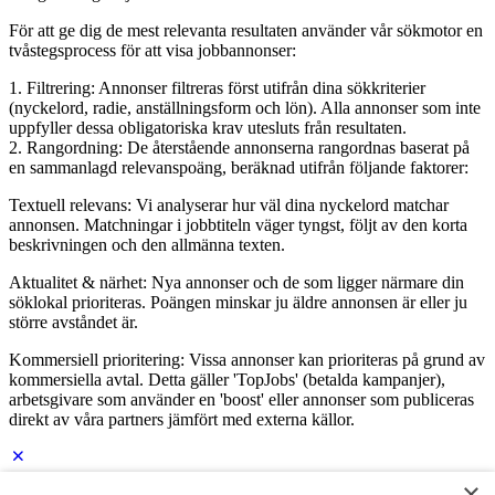
För att ge dig de mest relevanta resultaten använder vår sökmotor en
tvåstegsprocess för att visa jobbannonser:
1. Filtrering: Annonser filtreras först utifrån dina sökkriterier
(nyckelord, radie, anställningsform och lön). Alla annonser som inte
uppfyller dessa obligatoriska krav utesluts från resultaten.
2. Rangordning: De återstående annonserna rangordnas baserat på
en sammanlagd relevanspoäng, beräknad utifrån följande faktorer:
Textuell relevans: Vi analyserar hur väl dina nyckelord matchar
annonsen. Matchningar i jobbtiteln väger tyngst, följt av den korta
beskrivningen och den allmänna texten.
Aktualitet & närhet: Nya annonser och de som ligger närmare din
söklokal prioriteras. Poängen minskar ju äldre annonsen är eller ju
större avståndet är.
Kommersiell prioritering: Vissa annonser kan prioriteras på grund av
kommersiella avtal. Detta gäller 'TopJobs' (betalda kampanjer),
arbetsgivare som använder en 'boost' eller annonser som publiceras
direkt av våra partners jämfört med externa källor.
×