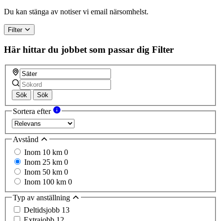
a
human,
Du kan stänga av notiser vi email närsomhelst.
ignore
this
Filter
field
Här hittar du jobbet som passar dig
Filter
Sök
Sök
Sortera efter
Avstånd
Inom 10 km
0
Inom 25 km
0
Inom 50 km
0
Inom 100 km
0
Typ av anställning
Deltidsjobb
13
Extrajobb
12