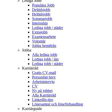
Lediga Jobb
Populära Jobb
Deltidsjobb
Heltidsjobb
Sommarjobb
Internship
Lediga jobb | städer
Extrajobb
Examensarbete
Volontär
Jobba hemifrån
Jobba
Alla lediga jobb
Lediga jobb | län
Lediga jobb | städer
Karriärråd
Gratis CV-mall
Personligt brev
Arbetsintervju
CV
Ny på jobbet
Alla Karriärråd
LinkedIn-tips
Lönesamtal och löneförhandling
Karriärguide