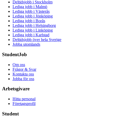
Deltidsjobb i Stockholm
Lediga jobb i Malmö
Lediga jobb i Västerås
Lediga jobb i Jönköping
Lediga jobb i Borås
Lediga jobb i Helsingborg
Lediga jobb i Linköping
Lediga jobb i Karlstad
Deltidsjobb över hela Sverige
Jobba utomlands
StudentJob
Om oss
Frågor & Svar
Kontakta oss
Jobba för oss
Arbetsgivare
Hitta personal
Företagsprofil
Student