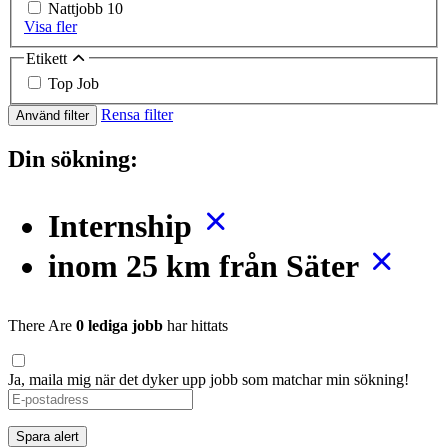
Nattjobb
10
Visa fler
Etikett
Top Job
Rensa filter
Använd filter
Din sökning:
Internship
inom 25 km från Säter
There Are
0 lediga jobb
har hittats
Ja, maila mig när det dyker upp jobb som matchar min sökning!
If
you
are
Spara alert