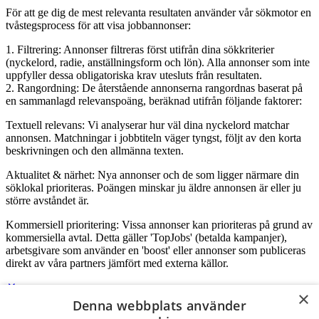
För att ge dig de mest relevanta resultaten använder vår sökmotor en
tvåstegsprocess för att visa jobbannonser:
1. Filtrering: Annonser filtreras först utifrån dina sökkriterier
(nyckelord, radie, anställningsform och lön). Alla annonser som inte
uppfyller dessa obligatoriska krav utesluts från resultaten.
2. Rangordning: De återstående annonserna rangordnas baserat på
en sammanlagd relevanspoäng, beräknad utifrån följande faktorer:
Textuell relevans: Vi analyserar hur väl dina nyckelord matchar
annonsen. Matchningar i jobbtiteln väger tyngst, följt av den korta
beskrivningen och den allmänna texten.
Aktualitet & närhet: Nya annonser och de som ligger närmare din
söklokal prioriteras. Poängen minskar ju äldre annonsen är eller ju
större avståndet är.
Kommersiell prioritering: Vissa annonser kan prioriteras på grund av
kommersiella avtal. Detta gäller 'TopJobs' (betalda kampanjer),
arbetsgivare som använder en 'boost' eller annonser som publiceras
direkt av våra partners jämfört med externa källor.
×
Denna webbplats använder
Logga in som företag