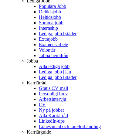
Lediga Jobb
Populära Jobb
Deltidsjobb
Heltidsjobb
Sommarjobb
Internship
Lediga jobb | städer
Extrajobb
Examensarbete
Volontär
Jobba hemifrån
Jobba
Alla lediga jobb
Lediga jobb | län
Lediga jobb | städer
Karriärråd
Gratis CV-mall
Personligt brev
Arbetsintervju
CV
Ny på jobbet
Alla Karriärråd
LinkedIn-tips
Lönesamtal och löneförhandling
Karriärguide