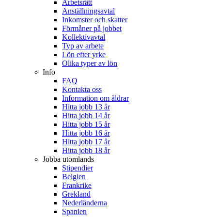
Arbetsrätt
Anställningsavtal
Inkomster och skatter
Förmåner på jobbet
Kollektivavtal
Typ av arbete
Lön efter yrke
Olika typer av lön
Info
FAQ
Kontakta oss
Information om åldrar
Hitta jobb 13 år
Hitta jobb 14 år
Hitta jobb 15 år
Hitta jobb 16 år
Hitta jobb 17 år
Hitta jobb 18 år
Jobba utomlands
Stipendier
Belgien
Frankrike
Grekland
Nederländerna
Spanien