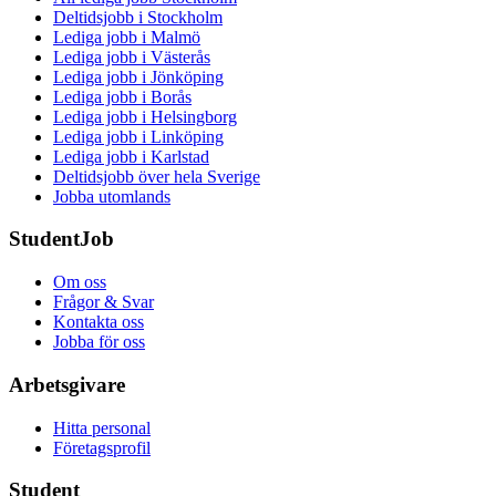
Deltidsjobb i Stockholm
Lediga jobb i Malmö
Lediga jobb i Västerås
Lediga jobb i Jönköping
Lediga jobb i Borås
Lediga jobb i Helsingborg
Lediga jobb i Linköping
Lediga jobb i Karlstad
Deltidsjobb över hela Sverige
Jobba utomlands
StudentJob
Om oss
Frågor & Svar
Kontakta oss
Jobba för oss
Arbetsgivare
Hitta personal
Företagsprofil
Student