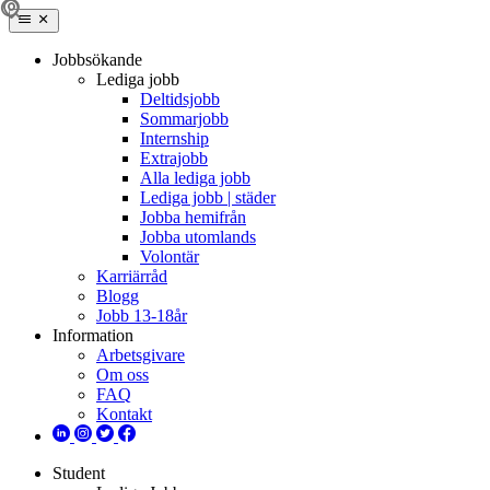
Jobbsökande
Lediga jobb
Deltidsjobb
Sommarjobb
Internship
Extrajobb
Alla lediga jobb
Lediga jobb | städer
Jobba hemifrån
Jobba utomlands
Volontär
Karriärråd
Blogg
Jobb 13-18år
Information
Arbetsgivare
Om oss
FAQ
Kontakt
Student