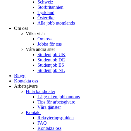
Schweiz
Storbritannien
Tyskland
Österrike
Alla jobb utomlands
Om oss
Vilka vi är
Om oss
Jobba för oss
Våra andra siter
Studentjob UK
Studentjob DE
Studentjob ES
Studentjob NL
Blogg
Kontakta oss
Arbetsgivare
Hitta kandidater
Lägg ut en jobbannons
Tips för arbetsgivare
Våra tjänster
Kontakt
Rekryteringsguiden
FAQ
Kontakta oss