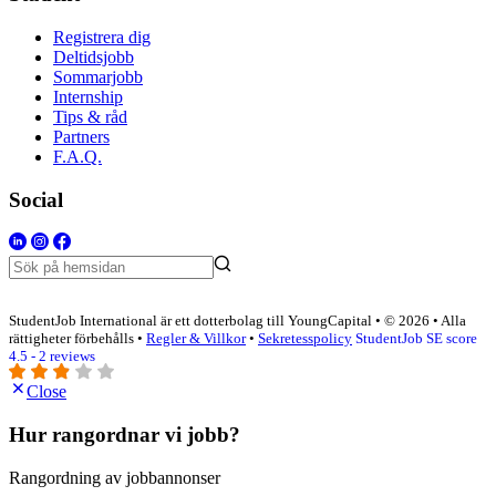
Registrera dig
Deltidsjobb
Sommarjobb
Internship
Tips & råd
Partners
F.A.Q.
Social
StudentJob International är ett dotterbolag till YoungCapital • © 2026 • Alla
rättigheter förbehålls •
Regler & Villkor
•
Sekretesspolicy
StudentJob SE score
4.5 - 2 reviews
Close
Hur rangordnar vi jobb?
Rangordning av jobbannonser