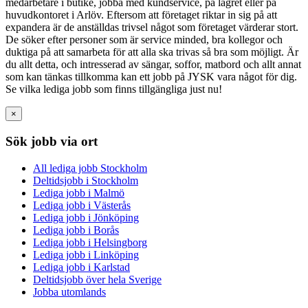
medarbetare i butike, jobba med kundservice, på lagret eller på
huvudkontoret i Arlöv. Eftersom att företaget riktar in sig på att
expandera är de anställdas trivsel något som företaget värderar stort.
De söker efter personer som är service minded, bra kollegor och
duktiga på att samarbeta för att alla ska trivas så bra som möjligt. Är
du allt detta, och intresserad av sängar, soffor, matbord och allt annat
som kan tänkas tillkomma kan ett jobb på JYSK vara något för dig.
Se vilka lediga jobb som finns tillgängliga just nu!
×
Sök jobb via ort
All lediga jobb Stockholm
Deltidsjobb i Stockholm
Lediga jobb i Malmö
Lediga jobb i Västerås
Lediga jobb i Jönköping
Lediga jobb i Borås
Lediga jobb i Helsingborg
Lediga jobb i Linköping
Lediga jobb i Karlstad
Deltidsjobb över hela Sverige
Jobba utomlands