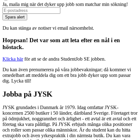
Ja, maila mig när det dyker upp jobb som matchar min sökning!
Spara alert
Du kan stänga av notiser vi email närsomhelst.
Hoppsan! Det var som att leta efter en nål i en
höstack.
Klicka här
för att se de andra StudentJob SE jobben.
Du kan även prenumerera på våra jobbevakningar; då kommer vi
omedelbart att meddela dig om ett bra jobb dyker upp som passar
dig. Lycka till!
Jobba på JYSK
JYSK grundades i Danmark år 1979. Idag omfattar JYSK-
koncernen 2500 butiker i 50 länder, däribland Sverige. Företaget tror
på ödmjukhet, noggrannhet och ärlighet - ett avtal är ett avtal och ett
företag ska vara pålitligt. På JYSK erbjuds många olika positioner
och roller som passar olika människor. Är du student kan du hitta
extrajobb och även yrkespraktik i din närmsta butik. Du kan vara