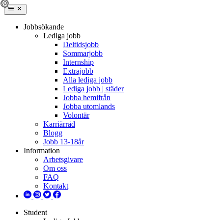
Jobbsökande
Lediga jobb
Deltidsjobb
Sommarjobb
Internship
Extrajobb
Alla lediga jobb
Lediga jobb | städer
Jobba hemifrån
Jobba utomlands
Volontär
Karriärråd
Blogg
Jobb 13-18år
Information
Arbetsgivare
Om oss
FAQ
Kontakt
Student