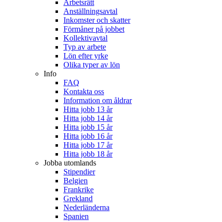
Arbetsrätt
Anställningsavtal
Inkomster och skatter
Förmåner på jobbet
Kollektivavtal
Typ av arbete
Lön efter yrke
Olika typer av lön
Info
FAQ
Kontakta oss
Information om åldrar
Hitta jobb 13 år
Hitta jobb 14 år
Hitta jobb 15 år
Hitta jobb 16 år
Hitta jobb 17 år
Hitta jobb 18 år
Jobba utomlands
Stipendier
Belgien
Frankrike
Grekland
Nederländerna
Spanien