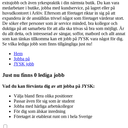
extrajobb och även yrkespraktik i din närmsta butik. Du kan vara
medarbetare i butike, jobba med kundservice, på lagret eller på
huvudkontoret i Arlöv. Eftersom att företaget riktar in sig på att
expandera är de anställdas trivsel något som företaget värderar stort.
De söker efter personer som är service minded, bra kollegor och
duktiga på att samarbeta för att alla ska trivas så bra som möjligt. Är
du allt detta, och intresserad av sängar, soffor, matbord och allt annat
som kan tänkas tillkomma kan ett jobb på JYSK vara något för dig.
Se vilka lediga jobb som finns tillgängliga just nu!
Hem
Jobba på
JYSK jobb
Just nu finns 0 lediga jobb
Vad du kan förvänta dig av att jobba på JYSK:
Välja bland flera olika positioner
Passar även för sig som är student
Jobba med härliga arbetskollegor
För dig som älskar inredning
Företaget är etablerat runt om i hela Sverige