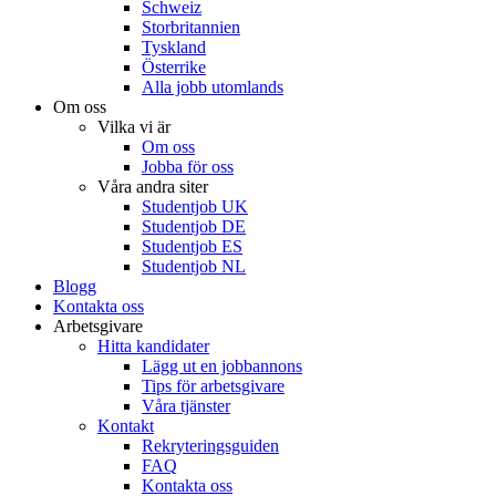
Schweiz
Storbritannien
Tyskland
Österrike
Alla jobb utomlands
Om oss
Vilka vi är
Om oss
Jobba för oss
Våra andra siter
Studentjob UK
Studentjob DE
Studentjob ES
Studentjob NL
Blogg
Kontakta oss
Arbetsgivare
Hitta kandidater
Lägg ut en jobbannons
Tips för arbetsgivare
Våra tjänster
Kontakt
Rekryteringsguiden
FAQ
Kontakta oss