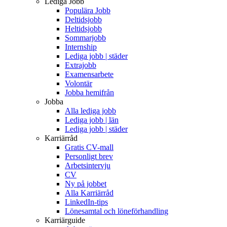
Lediga Jobb
Populära Jobb
Deltidsjobb
Heltidsjobb
Sommarjobb
Internship
Lediga jobb | städer
Extrajobb
Examensarbete
Volontär
Jobba hemifrån
Jobba
Alla lediga jobb
Lediga jobb | län
Lediga jobb | städer
Karriärråd
Gratis CV-mall
Personligt brev
Arbetsintervju
CV
Ny på jobbet
Alla Karriärråd
LinkedIn-tips
Lönesamtal och löneförhandling
Karriärguide