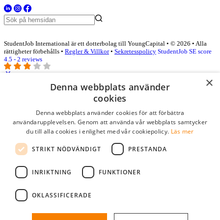
StudentJob International är ett dotterbolag till YoungCapital • © 2026 • Alla
rättigheter förbehålls •
Regler & Villkor
•
Sekretesspolicy
StudentJob SE score
4.5 - 2 reviews
×
Denna webbplats använder
Logga in som företag
cookies
Denna webbplats använder cookies för att förbättra
E-post
*
användarupplevelsen. Genom att använda vår webbplats samtycker
du till alla cookies i enlighet med vår cookiepolicy.
Läs mer
Lösenord
STRIKT NÖDVÄNDIGT
PRESTANDA
kom ihåg mig
glömt ditt lösenord?
logga in
INRIKTNING
FUNKTIONER
Kostnadsfri företagsprofil
OKLASSIFICERADE
Om du har företagskonto hos StudentJob SE, kan du enkelt logga in
och söka efter passande kandidater till ditt företag.