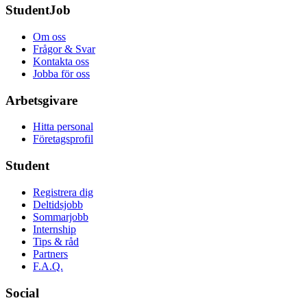
StudentJob
Om oss
Frågor & Svar
Kontakta oss
Jobba för oss
Arbetsgivare
Hitta personal
Företagsprofil
Student
Registrera dig
Deltidsjobb
Sommarjobb
Internship
Tips & råd
Partners
F.A.Q.
Social