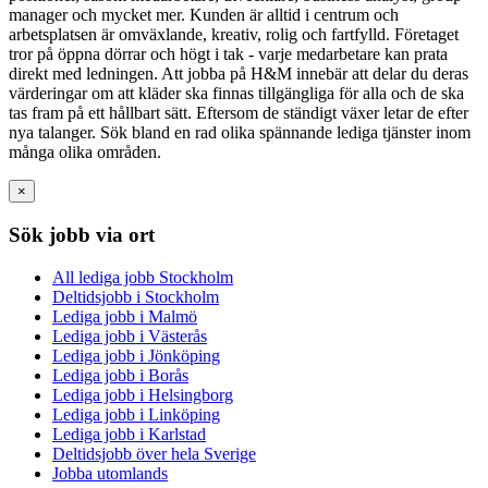
manager och mycket mer. Kunden är alltid i centrum och
arbetsplatsen är omväxlande, kreativ, rolig och fartfylld. Företaget
tror på öppna dörrar och högt i tak - varje medarbetare kan prata
direkt med ledningen. Att jobba på H&M innebär att delar du deras
värderingar om att kläder ska finnas tillgängliga för alla och de ska
tas fram på ett hållbart sätt. Eftersom de ständigt växer letar de efter
nya talanger. Sök bland en rad olika spännande lediga tjänster inom
många olika områden.
×
Sök jobb via ort
All lediga jobb Stockholm
Deltidsjobb i Stockholm
Lediga jobb i Malmö
Lediga jobb i Västerås
Lediga jobb i Jönköping
Lediga jobb i Borås
Lediga jobb i Helsingborg
Lediga jobb i Linköping
Lediga jobb i Karlstad
Deltidsjobb över hela Sverige
Jobba utomlands