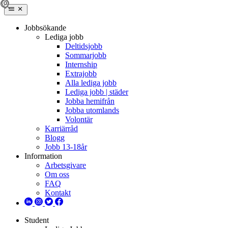
Jobbsökande
Lediga jobb
Deltidsjobb
Sommarjobb
Internship
Extrajobb
Alla lediga jobb
Lediga jobb | städer
Jobba hemifrån
Jobba utomlands
Volontär
Karriärråd
Blogg
Jobb 13-18år
Information
Arbetsgivare
Om oss
FAQ
Kontakt
Student