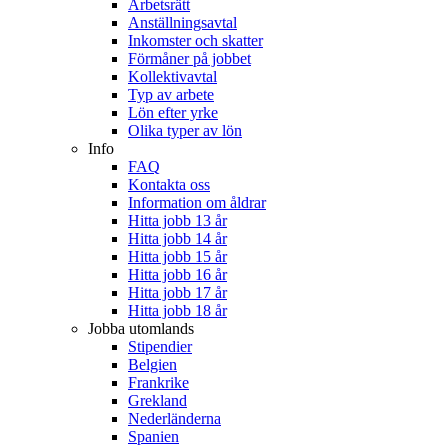
Arbetsrätt
Anställningsavtal
Inkomster och skatter
Förmåner på jobbet
Kollektivavtal
Typ av arbete
Lön efter yrke
Olika typer av lön
Info
FAQ
Kontakta oss
Information om åldrar
Hitta jobb 13 år
Hitta jobb 14 år
Hitta jobb 15 år
Hitta jobb 16 år
Hitta jobb 17 år
Hitta jobb 18 år
Jobba utomlands
Stipendier
Belgien
Frankrike
Grekland
Nederländerna
Spanien