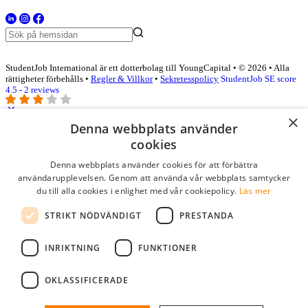
StudentJob International är ett dotterbolag till YoungCapital • © 2026 • Alla
rättigheter förbehålls •
Regler & Villkor
•
Sekretesspolicy
StudentJob SE score
4.5 - 2 reviews
×
Denna webbplats använder
Logga in som företag
cookies
Denna webbplats använder cookies för att förbättra
E-post
*
användarupplevelsen. Genom att använda vår webbplats samtycker
du till alla cookies i enlighet med vår cookiepolicy.
Läs mer
Lösenord
STRIKT NÖDVÄNDIGT
PRESTANDA
kom ihåg mig
glömt ditt lösenord?
logga in
INRIKTNING
FUNKTIONER
Kostnadsfri företagsprofil
OKLASSIFICERADE
Om du har företagskonto hos StudentJob SE, kan du enkelt logga in