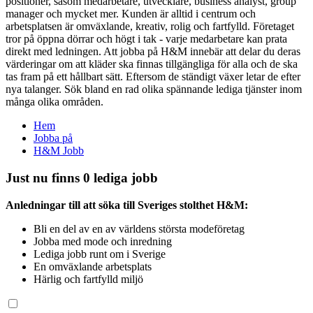
positioner, såsom medarbetare, utvecklare, business analyst, group
manager och mycket mer. Kunden är alltid i centrum och
arbetsplatsen är omväxlande, kreativ, rolig och fartfylld. Företaget
tror på öppna dörrar och högt i tak - varje medarbetare kan prata
direkt med ledningen. Att jobba på H&M innebär att delar du deras
värderingar om att kläder ska finnas tillgängliga för alla och de ska
tas fram på ett hållbart sätt. Eftersom de ständigt växer letar de efter
nya talanger. Sök bland en rad olika spännande lediga tjänster inom
många olika områden.
Hem
Jobba på
H&M Jobb
Just nu finns 0 lediga jobb
Anledningar till att söka till Sveriges stolthet H&M:
Bli en del av en av världens största modeföretag
Jobba med mode och inredning
Lediga jobb runt om i Sverige
En omväxlande arbetsplats
Härlig och fartfylld miljö