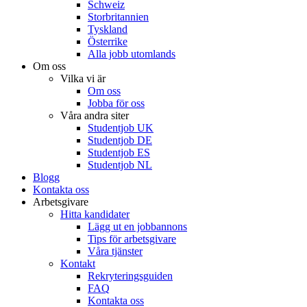
Schweiz
Storbritannien
Tyskland
Österrike
Alla jobb utomlands
Om oss
Vilka vi är
Om oss
Jobba för oss
Våra andra siter
Studentjob UK
Studentjob DE
Studentjob ES
Studentjob NL
Blogg
Kontakta oss
Arbetsgivare
Hitta kandidater
Lägg ut en jobbannons
Tips för arbetsgivare
Våra tjänster
Kontakt
Rekryteringsguiden
FAQ
Kontakta oss