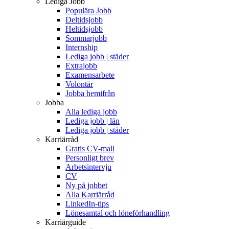
Lediga Jobb
Populära Jobb
Deltidsjobb
Heltidsjobb
Sommarjobb
Internship
Lediga jobb | städer
Extrajobb
Examensarbete
Volontär
Jobba hemifrån
Jobba
Alla lediga jobb
Lediga jobb | län
Lediga jobb | städer
Karriärråd
Gratis CV-mall
Personligt brev
Arbetsintervju
CV
Ny på jobbet
Alla Karriärråd
LinkedIn-tips
Lönesamtal och löneförhandling
Karriärguide