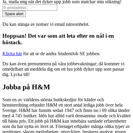
Ja, maila mig när det dyker upp jobb som matchar min sökning!
Spara alert
Du kan stänga av notiser vi email närsomhelst.
Hoppsan! Det var som att leta efter en nål i en
höstack.
Klicka här
för att se de andra StudentJob SE jobben.
Du kan även prenumerera på våra jobbevakningar; då kommer vi
omedelbart att meddela dig om ett bra jobb dyker upp som passar
dig. Lycka till!
Jobba på H&M
Som en av världens största butikskedjor för kläder och
heminredning erbjuder H&M ett stort antal lediga jobb över hela
Sverige. H&M har funnits sedan 1947 och finns nu i 69 olika länder
med 4.745 butiker. Idén har alltid varit densamma: mode och kvalitet
till bästa pris. Ett jobb på H&M kan innebära samlade erfarenheter
som du har nytta av livet ut. Företaget erbjuder många olika typer av
positioner, såsom medarbetare, utvecklare, business analyst, group