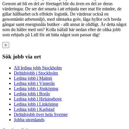
Genom att bli en del av företaget blir du även en del av deras
värderingar. De ser det smarta i att erbjuda mer mat för mindre, de
gillar hållbarhet och effektiv logistik. De värderar också en
genomtänkt arbetsmiljö, med slitstarka golv, låga hyllor och breda
gångar samt energisnåla butiker - allt annat är olidligt. Är detta något
som du håller med om? Kolla isåfall här nedan efter de olika jobb
som erbjuds på Lidl för att hitta något som passar dig!
×
Sök jobb via ort
All lediga jobb Stockholm
Deltidsjobb i Stockholm
Lediga jobb i Malmö
Lediga jobb i Västerås
Lediga jobb i Jönköping
Lediga jobb i Borås
Lediga jobb i Helsingborg
Lediga jobb i Linköping
Lediga jobb i Karlstad
Deltidsjobb över hela Sverige
Jobba utomlands