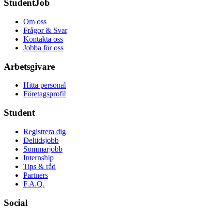
StudentJob
Om oss
Frågor & Svar
Kontakta oss
Jobba för oss
Arbetsgivare
Hitta personal
Företagsprofil
Student
Registrera dig
Deltidsjobb
Sommarjobb
Internship
Tips & råd
Partners
F.A.Q.
Social