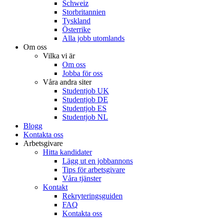
Schweiz
Storbritannien
Tyskland
Österrike
Alla jobb utomlands
Om oss
Vilka vi är
Om oss
Jobba för oss
Våra andra siter
Studentjob UK
Studentjob DE
Studentjob ES
Studentjob NL
Blogg
Kontakta oss
Arbetsgivare
Hitta kandidater
Lägg ut en jobbannons
Tips för arbetsgivare
Våra tjänster
Kontakt
Rekryteringsguiden
FAQ
Kontakta oss