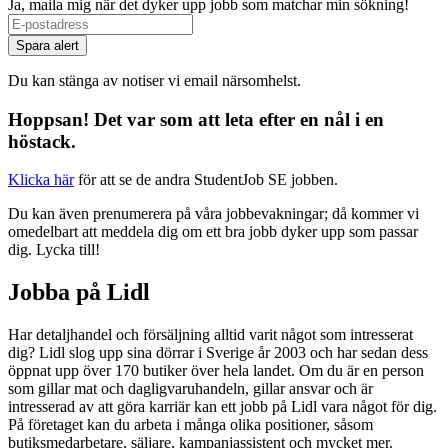
Ja, maila mig när det dyker upp jobb som matchar min sökning!
If
you
Spara alert
are
a
Du kan stänga av notiser vi email närsomhelst.
human,
ignore
Hoppsan! Det var som att leta efter en nål i en
this
höstack.
field
Klicka här
för att se de andra StudentJob SE jobben.
Du kan även prenumerera på våra jobbevakningar; då kommer vi
omedelbart att meddela dig om ett bra jobb dyker upp som passar
dig. Lycka till!
Jobba på Lidl
Har detaljhandel och försäljning alltid varit något som intresserat
dig? Lidl slog upp sina dörrar i Sverige år 2003 och har sedan dess
öppnat upp över 170 butiker över hela landet. Om du är en person
som gillar mat och dagligvaruhandeln, gillar ansvar och är
intresserad av att göra karriär kan ett jobb på Lidl vara något för dig.
På företaget kan du arbeta i många olika positioner, såsom
butiksmedarbetare, säljare, kampanjassistent och mycket mer.