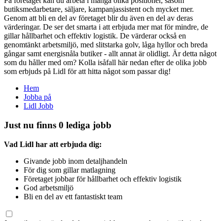
På företaget kan du arbeta i många olika positioner, såsom
butiksmedarbetare, säljare, kampanjassistent och mycket mer.
Genom att bli en del av företaget blir du även en del av deras
värderingar. De ser det smarta i att erbjuda mer mat för mindre, de
gillar hållbarhet och effektiv logistik. De värderar också en
genomtänkt arbetsmiljö, med slitstarka golv, låga hyllor och breda
gångar samt energisnåla butiker - allt annat är olidligt. Är detta något
som du håller med om? Kolla isåfall här nedan efter de olika jobb
som erbjuds på Lidl för att hitta något som passar dig!
Hem
Jobba på
Lidl Jobb
Just nu finns 0 lediga jobb
Vad Lidl har att erbjuda dig:
Givande jobb inom detaljhandeln
För dig som gillar matlagning
Företaget jobbar för hållbarhet och effektiv logistik
God arbetsmiljö
Bli en del av ett fantastiskt team