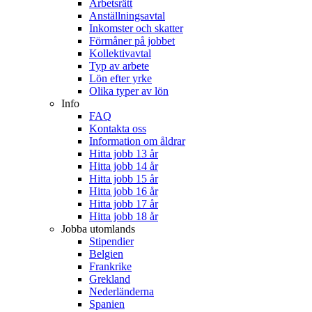
Arbetsrätt
Anställningsavtal
Inkomster och skatter
Förmåner på jobbet
Kollektivavtal
Typ av arbete
Lön efter yrke
Olika typer av lön
Info
FAQ
Kontakta oss
Information om åldrar
Hitta jobb 13 år
Hitta jobb 14 år
Hitta jobb 15 år
Hitta jobb 16 år
Hitta jobb 17 år
Hitta jobb 18 år
Jobba utomlands
Stipendier
Belgien
Frankrike
Grekland
Nederländerna
Spanien