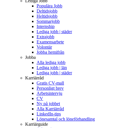
Lediga Jobb
Populära Jobb
Deltidsjobb
Heltidsjobb
Sommarjobb
Internship
Lediga jobb | städer
Extrajobb
Examensarbete
Volontär
Jobba hemifrån
Jobba
Alla lediga jobb
Lediga jobb | län
Lediga jobb | städer
Karriärråd
Gratis CV-mall
Personligt brev
Arbetsintervju
CV
Ny på jobbet
Alla Karriärråd
LinkedIn-tips
Lönesamtal och löneförhandling
Karriärguide