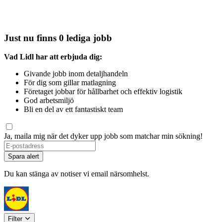
Just nu finns 0 lediga jobb
Vad Lidl har att erbjuda dig:
Givande jobb inom detaljhandeln
För dig som gillar matlagning
Företaget jobbar för hållbarhet och effektiv logistik
God arbetsmiljö
Bli en del av ett fantastiskt team
Ja, maila mig när det dyker upp jobb som matchar min sökning!
If
you
Spara alert
are
a
Du kan stänga av notiser vi email närsomhelst.
human,
ignore
this
field
Filter