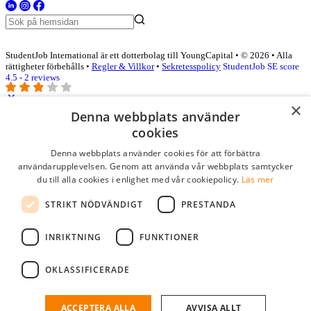
StudentJob International är ett dotterbolag till YoungCapital • © 2026 • Alla
rättigheter förbehålls •
Regler & Villkor
•
Sekretesspolicy
StudentJob SE score
4.5 - 2 reviews
×
Denna webbplats använder
Logga in som företag
cookies
Denna webbplats använder cookies för att förbättra
E-post
*
användarupplevelsen. Genom att använda vår webbplats samtycker
du till alla cookies i enlighet med vår cookiepolicy.
Läs mer
Lösenord
STRIKT NÖDVÄNDIGT
PRESTANDA
kom ihåg mig
glömt ditt lösenord?
logga in
INRIKTNING
FUNKTIONER
Kostnadsfri företagsprofil
OKLASSIFICERADE
Om du har företagskonto hos StudentJob SE, kan du enkelt logga in
och söka efter passande kandidater till ditt företag.
ACCEPTERA ALLA
AVVISA ALLT