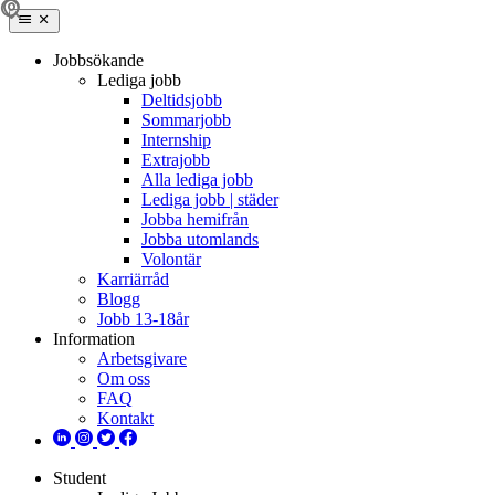
Jobbsökande
Lediga jobb
Deltidsjobb
Sommarjobb
Internship
Extrajobb
Alla lediga jobb
Lediga jobb | städer
Jobba hemifrån
Jobba utomlands
Volontär
Karriärråd
Blogg
Jobb 13-18år
Information
Arbetsgivare
Om oss
FAQ
Kontakt
Student