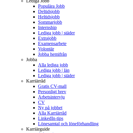
Lediga Jobb
Populära Jobb
Deltidsjobb
Heltidsjobb
Sommarjobb
Internship
Lediga jobb | städer
Extrajobb
Examensarbete
Volontär
Jobba hemifrån
Jobba
Alla lediga jobb
Lediga jobb | län
Lediga jobb | städer
Karriärråd
Gratis CV-mall
Personligt brev
Arbetsintervju
CV
Ny på jobbet
Alla Karriärråd
LinkedIn-tips
Lönesamtal och löneförhandling
Karriärguide