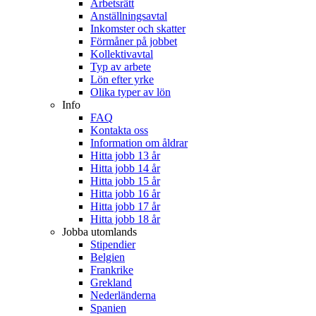
Arbetsrätt
Anställningsavtal
Inkomster och skatter
Förmåner på jobbet
Kollektivavtal
Typ av arbete
Lön efter yrke
Olika typer av lön
Info
FAQ
Kontakta oss
Information om åldrar
Hitta jobb 13 år
Hitta jobb 14 år
Hitta jobb 15 år
Hitta jobb 16 år
Hitta jobb 17 år
Hitta jobb 18 år
Jobba utomlands
Stipendier
Belgien
Frankrike
Grekland
Nederländerna
Spanien