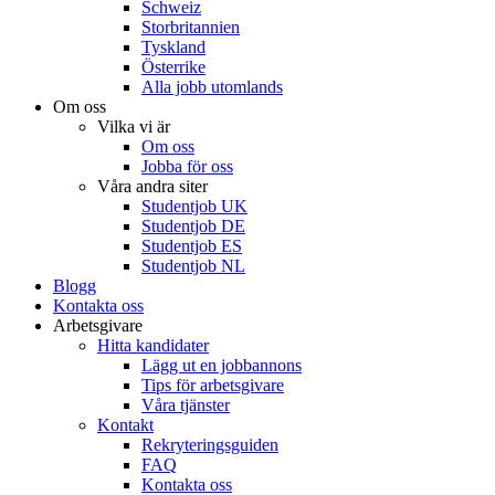
Schweiz
Storbritannien
Tyskland
Österrike
Alla jobb utomlands
Om oss
Vilka vi är
Om oss
Jobba för oss
Våra andra siter
Studentjob UK
Studentjob DE
Studentjob ES
Studentjob NL
Blogg
Kontakta oss
Arbetsgivare
Hitta kandidater
Lägg ut en jobbannons
Tips för arbetsgivare
Våra tjänster
Kontakt
Rekryteringsguiden
FAQ
Kontakta oss