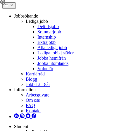
Jobbsökande
Lediga jobb
Deltidsjobb
Sommarjobb
Internship
Extrajobb
Alla lediga jobb
Lediga jobb | städer
Jobba hemifrån
Jobba utomlands
Volontär
Karriärråd
Blogg
Jobb 13-18år
Information
Arbetsgivare
Om oss
FAQ
Kontakt
Student