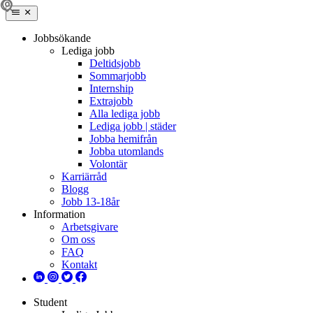
Jobbsökande
Lediga jobb
Deltidsjobb
Sommarjobb
Internship
Extrajobb
Alla lediga jobb
Lediga jobb | städer
Jobba hemifrån
Jobba utomlands
Volontär
Karriärråd
Blogg
Jobb 13-18år
Information
Arbetsgivare
Om oss
FAQ
Kontakt
Student