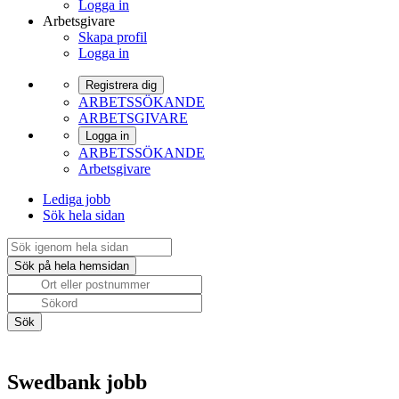
Logga in
Arbetsgivare
Skapa profil
Logga in
Registrera dig
ARBETSSÖKANDE
ARBETSGIVARE
Logga in
ARBETSSÖKANDE
Arbetsgivare
Lediga jobb
Sök hela sidan
Swedbank jobb