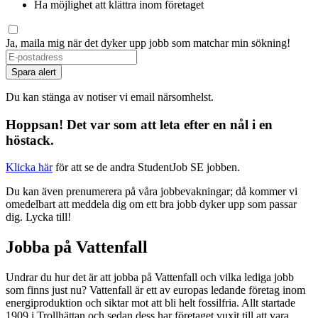
Ha möjlighet att klättra inom företaget
Ja, maila mig när det dyker upp jobb som matchar min sökning!
Spara alert
Du kan stänga av notiser vi email närsomhelst.
Hoppsan! Det var som att leta efter en nål i en
höstack.
Klicka här
för att se de andra StudentJob SE jobben.
Du kan även prenumerera på våra jobbevakningar; då kommer vi
omedelbart att meddela dig om ett bra jobb dyker upp som passar
dig. Lycka till!
Jobba på Vattenfall
Undrar du hur det är att jobba på Vattenfall och vilka lediga jobb
som finns just nu? Vattenfall är ett av europas ledande företag inom
energiproduktion och siktar mot att bli helt fossilfria. Allt startade
1909 i Trollhättan och sedan dess har företaget vuxit till att vara