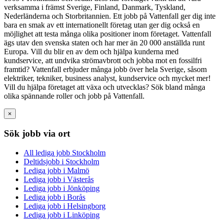
verksamma i främst Sverige, Finland, Danmark, Tyskland,
Nederländerna och Storbritannien. Ett jobb på Vattenfall ger dig inte
bara en smak av ett internationellt företag utan ger dig också en
möjlighet att testa många olika positioner inom företaget. Vattenfall
ägs utav den svenska staten och har mer än 20 000 anställda runt
Europa. Vill du blir en av dem och hjälpa kunderna med
kundservice, att undvika strömavbrott och jobba mot en fossilfri
framtid? Vattenfall erbjuder många jobb över hela Sverige, såsom
elektriker, tekniker, business analyst, kundservice och mycket mer!
Vill du hjälpa företaget att växa och utvecklas? Sök bland många
olika spännande roller och jobb på Vattenfall.
×
Sök jobb via ort
All lediga jobb Stockholm
Deltidsjobb i Stockholm
Lediga jobb i Malmö
Lediga jobb i Västerås
Lediga jobb i Jönköping
Lediga jobb i Borås
Lediga jobb i Helsingborg
Lediga jobb i Linköping