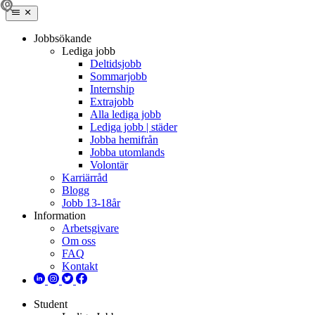
Jobbsökande
Lediga jobb
Deltidsjobb
Sommarjobb
Internship
Extrajobb
Alla lediga jobb
Lediga jobb | städer
Jobba hemifrån
Jobba utomlands
Volontär
Karriärråd
Blogg
Jobb 13-18år
Information
Arbetsgivare
Om oss
FAQ
Kontakt
Student