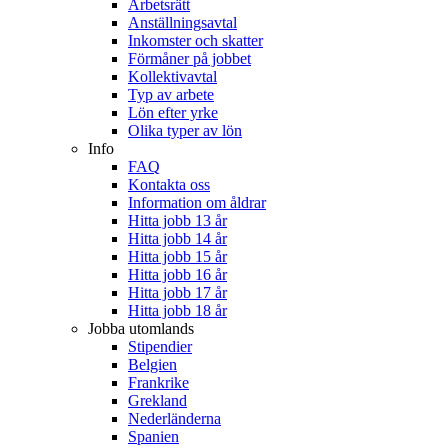
Arbetsrätt
Anställningsavtal
Inkomster och skatter
Förmåner på jobbet
Kollektivavtal
Typ av arbete
Lön efter yrke
Olika typer av lön
Info
FAQ
Kontakta oss
Information om åldrar
Hitta jobb 13 år
Hitta jobb 14 år
Hitta jobb 15 år
Hitta jobb 16 år
Hitta jobb 17 år
Hitta jobb 18 år
Jobba utomlands
Stipendier
Belgien
Frankrike
Grekland
Nederländerna
Spanien