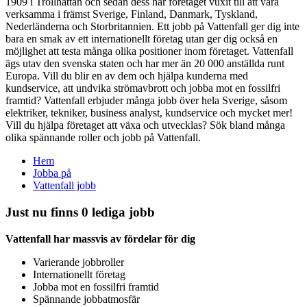
1909 i Trollhättan och sedan dess har företaget vuxit till att vara
verksamma i främst Sverige, Finland, Danmark, Tyskland,
Nederländerna och Storbritannien. Ett jobb på Vattenfall ger dig inte
bara en smak av ett internationellt företag utan ger dig också en
möjlighet att testa många olika positioner inom företaget. Vattenfall
ägs utav den svenska staten och har mer än 20 000 anställda runt
Europa. Vill du blir en av dem och hjälpa kunderna med
kundservice, att undvika strömavbrott och jobba mot en fossilfri
framtid? Vattenfall erbjuder många jobb över hela Sverige, såsom
elektriker, tekniker, business analyst, kundservice och mycket mer!
Vill du hjälpa företaget att växa och utvecklas? Sök bland många
olika spännande roller och jobb på Vattenfall.
Hem
Jobba på
Vattenfall jobb
Just nu finns 0 lediga jobb
Vattenfall har massvis av fördelar för dig
Varierande jobbroller
Internationellt företag
Jobba mot en fossilfri framtid
Spännande jobbatmosfär