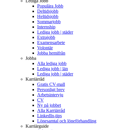
Lediga Jobb
Populära Jobb
Deltidsjobb
Heltidsjobb
Sommarjobb
Internship
Lediga jobb | städer
Extrajobb
Examensarbete
Volontär
Jobba hemifrån
Jobba
Alla lediga jobb
Lediga jobb | län
Lediga jobb | städer
Karriärråd
Gratis CV-mall
Personligt brev
Arbetsintervju
CV
Ny på jobbet
Alla Karriärråd
LinkedIn-tips
Lönesamtal och löneförhandling
Karriärguide