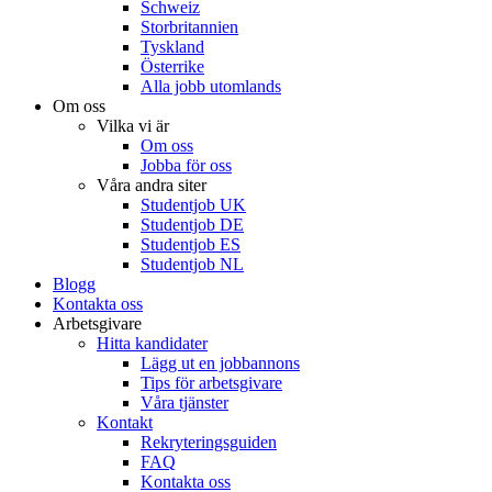
Schweiz
Storbritannien
Tyskland
Österrike
Alla jobb utomlands
Om oss
Vilka vi är
Om oss
Jobba för oss
Våra andra siter
Studentjob UK
Studentjob DE
Studentjob ES
Studentjob NL
Blogg
Kontakta oss
Arbetsgivare
Hitta kandidater
Lägg ut en jobbannons
Tips för arbetsgivare
Våra tjänster
Kontakt
Rekryteringsguiden
FAQ
Kontakta oss