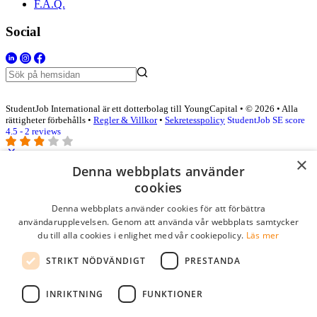
F.A.Q.
Social
StudentJob International är ett dotterbolag till YoungCapital • © 2026 • Alla
rättigheter förbehålls •
Regler & Villkor
•
Sekretesspolicy
StudentJob SE score
4.5 - 2 reviews
×
Denna webbplats använder
Logga in som företag
cookies
Denna webbplats använder cookies för att förbättra
E-post
*
användarupplevelsen. Genom att använda vår webbplats samtycker
du till alla cookies i enlighet med vår cookiepolicy.
Läs mer
Lösenord
STRIKT NÖDVÄNDIGT
PRESTANDA
kom ihåg mig
glömt ditt lösenord?
logga in
INRIKTNING
FUNKTIONER