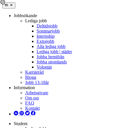
Jobbsökande
Lediga jobb
Deltidsjobb
Sommarjobb
Internship
Extrajobb
Alla lediga jobb
Lediga jobb | städer
Jobba hemifrån
Jobba utomlands
Volontär
Karriärråd
Blogg
Jobb 13-18år
Information
Arbetsgivare
Om oss
FAQ
Kontakt
Student