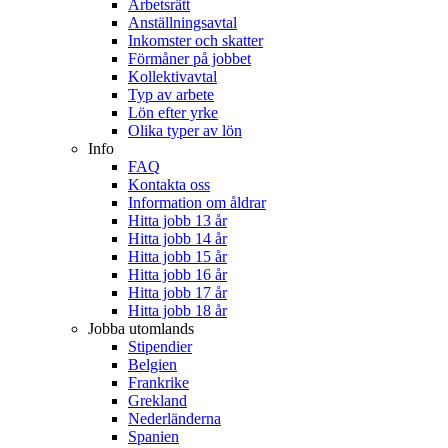
Arbetsrätt
Anställningsavtal
Inkomster och skatter
Förmåner på jobbet
Kollektivavtal
Typ av arbete
Lön efter yrke
Olika typer av lön
Info
FAQ
Kontakta oss
Information om åldrar
Hitta jobb 13 år
Hitta jobb 14 år
Hitta jobb 15 år
Hitta jobb 16 år
Hitta jobb 17 år
Hitta jobb 18 år
Jobba utomlands
Stipendier
Belgien
Frankrike
Grekland
Nederländerna
Spanien