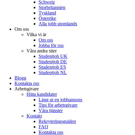
Schweiz
Storbritannien
Tyskland
Österrike
Alla jobb utomlands
Om oss
Vilka vi är
Om oss
Jobba för oss
Våra andra siter
Studentjob UK
Studentjob DE
Studentjob ES
Studentjob NL
Blogg
Kontakta oss
Arbetsgivare
Hitta kandidater
Lägg ut en jobbannons
Tips för arbetsgivare
Våra tjänster
Kontakt
Rekryteringsguiden
FAQ
Kontakta oss