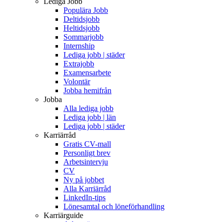
Lediga Jobb
Populära Jobb
Deltidsjobb
Heltidsjobb
Sommarjobb
Internship
Lediga jobb | städer
Extrajobb
Examensarbete
Volontär
Jobba hemifrån
Jobba
Alla lediga jobb
Lediga jobb | län
Lediga jobb | städer
Karriärråd
Gratis CV-mall
Personligt brev
Arbetsintervju
CV
Ny på jobbet
Alla Karriärråd
LinkedIn-tips
Lönesamtal och löneförhandling
Karriärguide