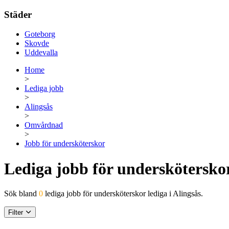
Städer
Goteborg
Skovde
Uddevalla
Home
>
Lediga jobb
>
Alingsås
>
Omvårdnad
>
Jobb för undersköterskor
Lediga jobb för undersköterskor
Sök bland
0
lediga jobb för undersköterskor lediga i Alingsås.
Filter