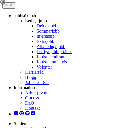
Jobbsökande
Lediga jobb
Deltidsjobb
Sommarjobb
Internship
Extrajobb
Alla lediga jobb
Lediga jobb | städer
Jobba hemifrån
Jobba utomlands
Volontär
Karriärråd
Blogg
Jobb 13-18år
Information
Arbetsgivare
Om oss
FAQ
Kontakt
Student