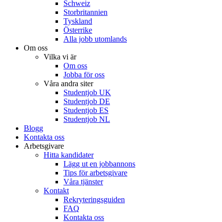
Schweiz
Storbritannien
Tyskland
Österrike
Alla jobb utomlands
Om oss
Vilka vi är
Om oss
Jobba för oss
Våra andra siter
Studentjob UK
Studentjob DE
Studentjob ES
Studentjob NL
Blogg
Kontakta oss
Arbetsgivare
Hitta kandidater
Lägg ut en jobbannons
Tips för arbetsgivare
Våra tjänster
Kontakt
Rekryteringsguiden
FAQ
Kontakta oss