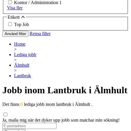
Kontor / Administration
1
Visa fler
Etikett
Top Job
Rensa filter
Använd filter
Home
>
Lediga jobb
>
Älmhult
>
Lantbruk
Jobb inom Lantbruk i Älmhult
Det finns
0
lediga jobb inom lantbruk i Älmhult .
Ja, maila mig när det dyker upp jobb som matchar min sökning!