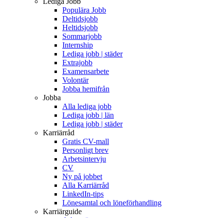
Lediga Jobb
Populära Jobb
Deltidsjobb
Heltidsjobb
Sommarjobb
Internship
Lediga jobb | städer
Extrajobb
Examensarbete
Volontär
Jobba hemifrån
Jobba
Alla lediga jobb
Lediga jobb | län
Lediga jobb | städer
Karriärråd
Gratis CV-mall
Personligt brev
Arbetsintervju
CV
Ny på jobbet
Alla Karriärråd
LinkedIn-tips
Lönesamtal och löneförhandling
Karriärguide