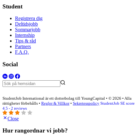
Student
Registrera dig
Deltidsjobb
Sommarjobb
Internship
Tips & råd
Partners
F.A.Q.
Social
StudentJob International är ett dotterbolag till YoungCapital • © 2026 • Alla
rättigheter förbehålls •
Regler & Villkor
•
Sekretesspolicy
StudentJob SE score
4.5 - 2 reviews
Close
Hur rangordnar vi jobb?