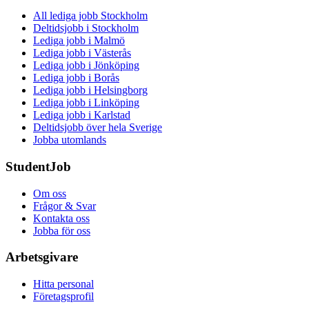
All lediga jobb Stockholm
Deltidsjobb i Stockholm
Lediga jobb i Malmö
Lediga jobb i Västerås
Lediga jobb i Jönköping
Lediga jobb i Borås
Lediga jobb i Helsingborg
Lediga jobb i Linköping
Lediga jobb i Karlstad
Deltidsjobb över hela Sverige
Jobba utomlands
StudentJob
Om oss
Frågor & Svar
Kontakta oss
Jobba för oss
Arbetsgivare
Hitta personal
Företagsprofil