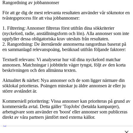
Rangordning av jobbannonser
För att ge dig de mest relevanta resultaten använder vår sökmotor en
tvåstegsprocess för att visa jobbannonser:
1. Filtrering: Annonser filtreras först utifrån dina sökkriterier
(nyckelord, radie, anställningsform och lön). Alla annonser som inte
uppfyller dessa obligatoriska krav utesluts från resultaten.
2. Rangordning: De återstående annonserna rangordnas baserat på
en sammanlagd relevanspoäng, beräknad utifrån följande faktorer:
Textuell relevans: Vi analyserar hur väl dina nyckelord matchar
annonsen. Matchningar i jobbtiteln väger tyngst, följt av den korta
beskrivningen och den allmänna texten.
Aktualitet & närhet: Nya annonser och de som ligger närmare din
söklokal prioriteras. Poängen minskar ju äldre annonsen är eller ju
större avståndet är.
Kommersiell prioritering: Vissa annonser kan prioriteras på grund av
kommersiella avtal. Detta gäller 'TopJobs' (betalda kampanjer),
arbetsgivare som använder en 'boost' eller annonser som publiceras
direkt av våra partners jämfört med externa källor.
×