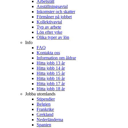
Arbetsrätt
Anställningsavtal
Inkomster och skatter
Förmåner på jobbet
Kollektivavtal
Typ av arbete
Lön efter yrke
Olika typer av lön
Info
FAQ
Kontakta oss
Information om åldrar
Hitta jobb 13 år
Hitta jobb 14 år
Hitta jobb 15 år
Hitta jobb 16 år
Hitta jobb 17 år
Hitta jobb 18 år
Jobba utomlands
Stipendier
Belgien
Frankrike
Grekland
Nederländerna
Spanien